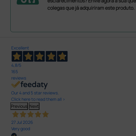
esclarecimentos? Envie agora a sua que
colegas que já adquiriram este produto.
Excellent
4,8
/5
165
reviews
Our 4 and 5 star reviews.
Click here to read them all >
Previous
Next
27 Jul 2026
Very good