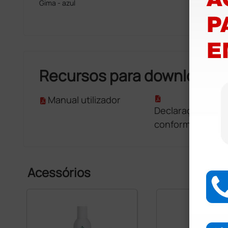
Gima - azul
Recursos para download
Manual utilizador
Declaração de
conformidade
Acessórios