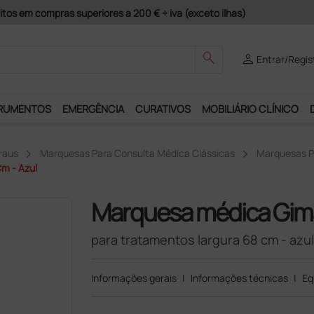
guros e Garantia de Satisfação!
search
person
Entrar/Regis
RUMENTOS
EMERGÊNCIA
CURATIVOS
MOBILIÁRIO CLÍNICO
raus
Marquesas Para Consulta Médica Clássicas
Marquesas P
m - Azul
Marquesa médica Gim
para tratamentos largura 68 cm - azul
Informações gerais
|
Informações técnicas
|
Eq