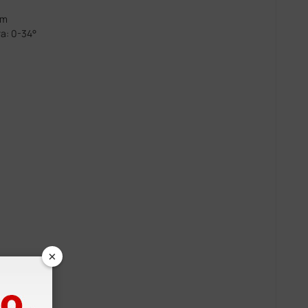
cm
a: 0-34°
×