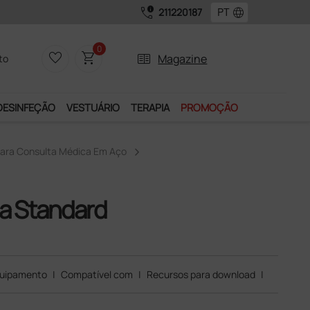
call_quality
language
211220187
0
favorite_border
shopping_cart
two_pager
Magazine
to
DESINFEÇÃO
VESTUÁRIO
TERAPIA
PROMOÇÃO
ara Consulta Médica Em Aço
a Standard
uipamento
|
Compatível com
|
Recursos para download
|