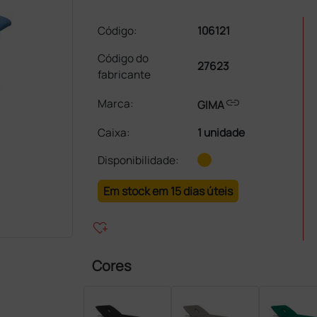
Código:
106121
Código do
27623
fabricante
link
Marca:
GIMA
Caixa
:
1 unidade
Disponibilidade:
Em stock em 15 dias úteis
heart_plus
Cores