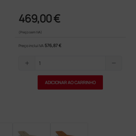
469,00 €
(Preço sem IVA)
576,87 €
Preço inclui IVA
add
remove
ADICIONAR AO CARRINHO