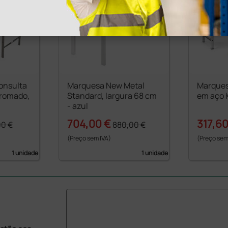
onsulta
Marquesa New Metal
Marques
cromado,
Standard, largura 68 cm
em aço K
- azul
704,00 €
317,60
00 €
880,00 €
(Preço sem IVA)
(Preço sem
1 unidade
1 unidade