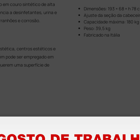
 em couro sintético de alta
Dimensões: 193 × 68 × h 78 
ncia a desinfetantes, urina e
Ajuste da seção da cabeceir
rranhões e corrosão.
Capacidade máxima: 180 kg
Peso: 39,5 kg
Fabricado na Itália
stética, centros estéticos e
bém pode ser empregado em
equerem uma superfície de
 para tratamentos Gima
e marquesas para tratamentos