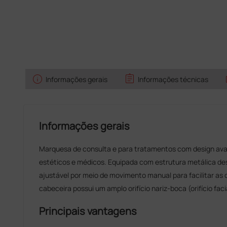
info
assignment
Informações gerais
Informações técnicas
Informações gerais
Marquesa de consulta e para tratamentos com design av
estéticos e médicos. Equipada com estrutura metálica d
ajustável por meio de movimento manual para facilitar as
cabeceira possui um amplo orifício nariz-boca (orifício faci
Principais vantagens