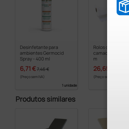
Desinfetante para
Rolos de papel 2
ambientes Germocid
camadas - 59 cm 
Spray - 400 ml
m
6,71 €
26,65 €
7,46 €
32,50 
(Preço sem IVA)
(Preço sem IVA)
1 unidade
Produtos similares