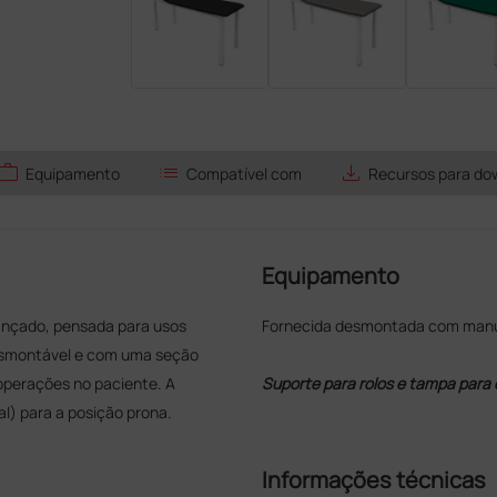
work
list
save_alt
Equipamento
Compatível com
Recursos para do
Equipamento
ançado, pensada para usos
Fornecida desmontada com manual
esmontável e com uma seção
 operações no paciente. A
Suporte para rolos e tampa para o
al) para a posição prona.
Informações técnicas