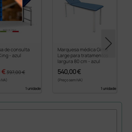
a de consulta
Marquesa médica Gima
ing - azul
Large para tratamentos
largura 80 cm - azul
 €
540,00 €
397,00 €
 IVA)
(Preço sem IVA)
1 unidade
1 unidade