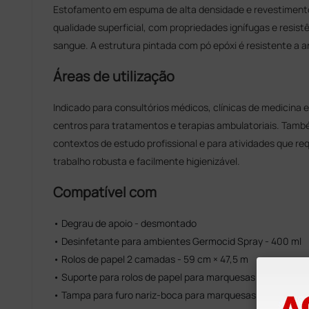
Estofamento em espuma de alta densidade e revestimento
qualidade superficial, com propriedades ignífugas e resistê
sangue. A estrutura pintada com pó epóxi é resistente a a
Áreas de utilização
Indicado para consultórios médicos, clínicas de medicina e
centros para tratamentos e terapias ambulatoriais. Tam
contextos de estudo profissional e para atividades que r
trabalho robusta e facilmente higienizável.
Compatível com
• Degrau de apoio - desmontado
• Desinfetante para ambientes Germocid Spray - 400 ml
• Rolos de papel 2 camadas - 59 cm × 47,5 m
• Suporte para rolos de papel para marquesas elétricas e
• Tampa para furo nariz-boca para marquesas elétricas 