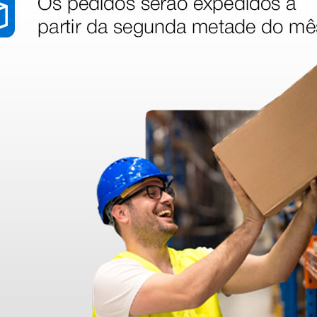
Degrau de apoio -
Suporte 
× 47,5
desmontado
papel p
elétrica
tratame
47,70 €
59,00 
€
53,00 €
(Preço sem IVA)
(Preço sem
6 rolos
1 unidade