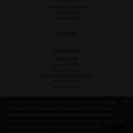
Encomendas e Faturas
Lista de desejos
Os meus dados
UTILIDADE
CONTACTOS
Sede fiscal
Doctor Shop S.r.l.
Rua da Presa, 3
2635-440 SERRA DAS MINAS
RIO DE MOURO
NIF 980487285
cancel
Para lhe oferecer uma melhor experiência de navegação,
obter estatísticas, propor conteúdos em linha com as
preferências do utilizador, para personalizar os nossos
DOCTOR SHOP.PT É UM SITE PROFISSIONAL
conteúdos publicitários este site utiliza cookies, também de
terceiros. Clicando em "Aceitar" está a dar o seu
DEDICADO À CLASSE MÉDICA E AOS CUIDADOS