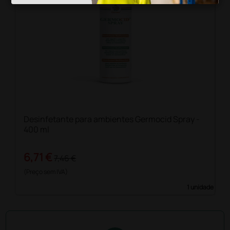
Desinfetante para ambientes Germocid Spray -
400 ml
6,71 €
7,46 €
(Preço sem IVA)
1 unidade