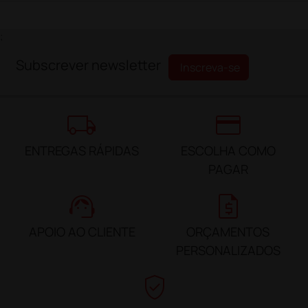
;
Subscrever newsletter
Inscreva-se
local_shipping
credit_card
ENTREGAS RÁPIDAS
ESCOLHA COMO
PAGAR
support_agent
request_quote
APOIO AO CLIENTE
ORÇAMENTOS
PERSONALIZADOS
verified_user