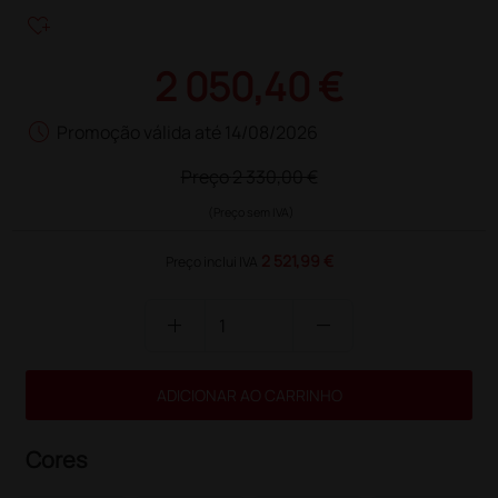
heart_plus
2 050,40 €
schedule
Promoção válida até 14/08/2026
Preço
2 330,00 €
(Preço sem IVA)
2 521,99 €
Preço inclui IVA
add
remove
ADICIONAR AO CARRINHO
Cores