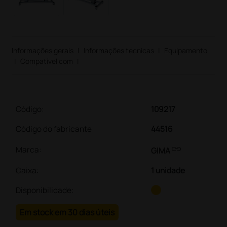
Informações gerais
|
Informações técnicas
|
Equipamento
|
Compatível com
|
Código:
109217
Código do fabricante
44516
link
Marca:
GIMA
Caixa
:
1 unidade
Disponibilidade:
Em stock em 30 dias úteis