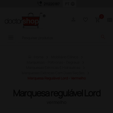
call_quality
language
211220187
0
person
favorite_border
shopping_cart
two_pager
menu
search
home
Home
Mobiliário Clínico
Marquesas - Poltronas - Degraus
Marquesas Elétricas E Hidráulicas
Marquesas Elétricas Com Duas Seções
Marquesa Regulável Lord - Vermelho
Marquesa regulável Lord
vermelho