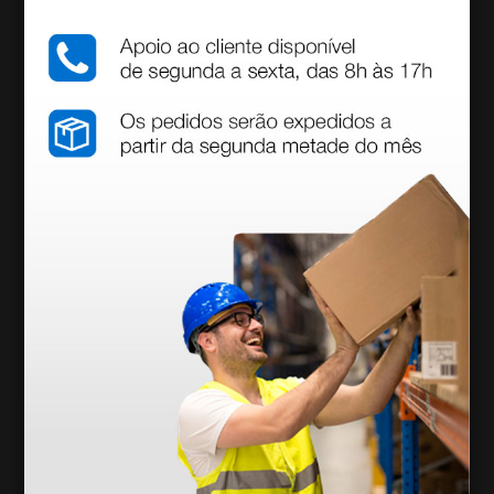
Inclui tampão nariz/boca, suporte para rolo de papel
e 4 pés reguláveis.
Informações técnicas
• Peso máximo suportado: 200 kg
• Dimensões: 194 × 68 × 52/94
• Peso: 80 kg
• EU 93/42 CEE
Acessórios