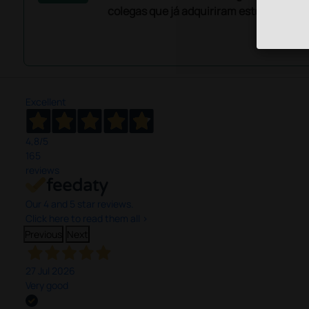
colegas que já adquiriram este produto.
Excellent
4,8
/5
165
reviews
Our 4 and 5 star reviews.
Click here to read them all >
Previous
Next
27 Jul 2026
Very good