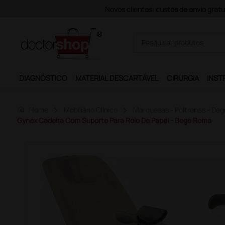
Pagamentos Se
DIAGNÓSTICO
MATERIAL DESCARTÁVEL
CIRURGIA
INST
home
Home
Mobiliário Clínico
Marquesas - Poltronas - Deg
Gynex Cadeira Com Suporte Para Rolo De Papel - Bege Roma