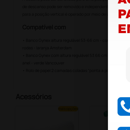
de descanso pode ser removido e independente orientadaO
para a posição vertical é operado por meio de um pedal
Compatível com
• Banco Gynex altura regulável 53-66 cm - com encosto,
rodas - laranja Amsterdam
• Banco Gynex com altura regulável 53 66 cm com assent
anel - verde Vancouver
• Rolo de papel 2 camadas coladas "ponta a ponta" - 59 c
Acessórios
mais opções