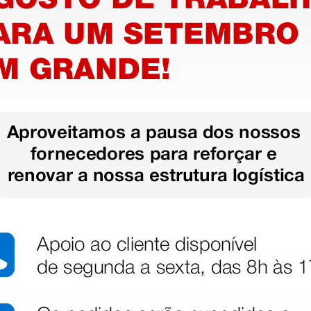
 controle elétrico da cadeira
• Fabricado na Itália
• Cor: bege Roma
 assento estofado e base com
o acolchoado e base com rodas e
m × 80 m
mais opções
mais opções