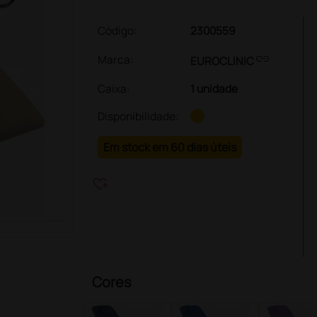
Código:
2300559
link
Marca:
EUROCLINIC
Caixa
:
1 unidade
Disponibilidade:
Em stock em 60 dias úteis
heart_plus
Cores