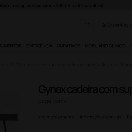
guros e Garantia de Satisfação!
search
person
Entrar/Regis
RUMENTOS
EMERGÊNCIA
CURATIVOS
MOBILIÁRIO CLÍNICO
raus
Marquesas E Poltronas Para Ginecologia E Urologia
Marqu
Gynex cadeira com sup
bege Roma
Informações gerais
|
Informações técnicas
|
Eq