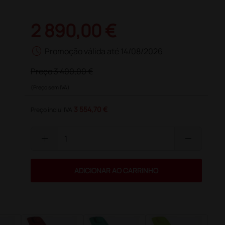
2 890,00 €
schedule
Promoção válida até 14/08/2026
Preço
3 400,00 €
(Preço sem IVA)
3 554,70 €
Preço inclui IVA
add
remove
ADICIONAR AO CARRINHO