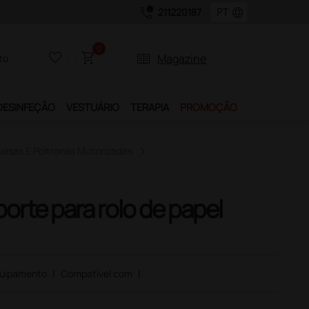
call_quality
language
211220187
0
favorite_border
shopping_cart
two_pager
Magazine
to
DESINFEÇÃO
VESTUÁRIO
TERAPIA
PROMOÇÃO
esas E Poltronas Motorizadas
orte para rolo de papel
uipamento
|
Compatível com
|