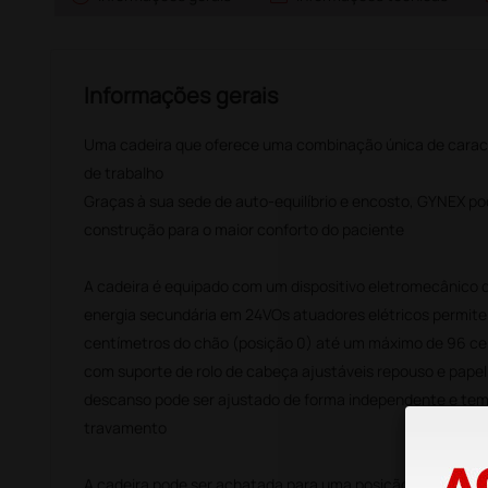
Informações gerais
Uma cadeira que oferece uma combinação única de caracte
de trabalho
Graças à sua sede de auto-equilíbrio e encosto, GYNEX po
construção para o maior conforto do paciente
A cadeira é equipado com um dispositivo eletromecânico 
energia secundária em 24VOs atuadores elétricos permite
centímetros do chão (posição 0) até um máximo de 96 ce
com suporte de rolo de cabeça ajustáveis ​​repouso e pape
descanso pode ser ajustado de forma independente e tem
travamento
A cadeira pode ser achatada para uma posição de cama pa