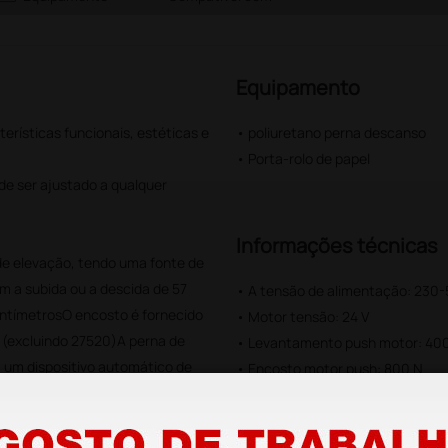
Equipamento
rísticas funcionais, estéticas e
• poliuretano perna descanso
• Porta-rolo de papel
de ser ajustado a qualquer
Informações técnicas
de elevação, tendo uma fonte de
m a subida ou a descida de 57
• A tensão de alimentação: 230-
ntímetrosO encosto é fornecido
• Motor tensão: 24 V
l (excluindo 27520)A perna de
• Levantamento push motor: 40
 um dispositivo automático de
• Encosto motor push: 800 N
• Capacidade de elevação: 180 k
• Maxium energia: 90 VA
ra a atividade de exame, o braço
• Proteção Fuser: 16 A