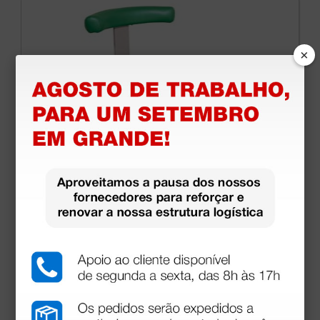
×
Banco Gynex com altura regulável 53 66 cm com
assento acolchoado e base com rodas e anel -
verde Vancouver
510,00 €
(Preço sem IVA)