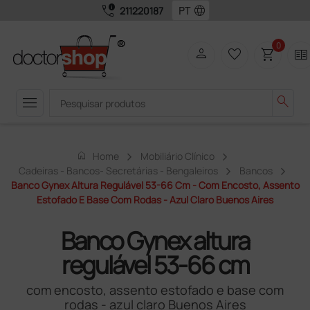
call_quality
language
211220187
0
person
favorite_border
shopping_cart
two_pager
menu
search
home
Home
Mobiliário Clínico
Cadeiras - Bancos- Secretárias - Bengaleiros
Bancos
Banco Gynex Altura Regulável 53-66 Cm - Com Encosto, Assento
Estofado E Base Com Rodas - Azul Claro Buenos Aires
Banco Gynex altura
regulável 53-66 cm
com encosto, assento estofado e base com
rodas - azul claro Buenos Aires