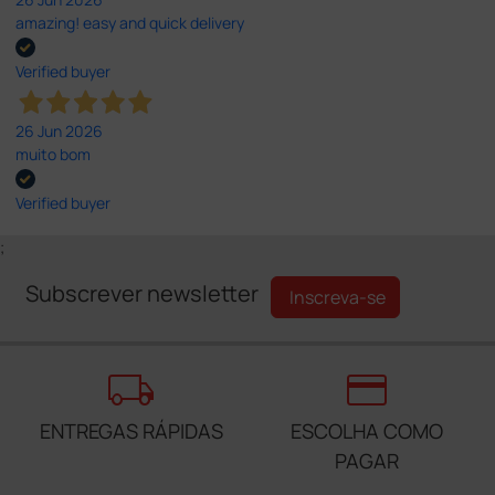
amazing! easy and quick delivery
Verified buyer
26 Jun 2026
muito bom
Verified buyer
;
Subscrever newsletter
Inscreva-se
local_shipping
credit_card
ENTREGAS RÁPIDAS
ESCOLHA COMO
PAGAR