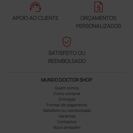
support_agent
request_quote
APOIO AO CLIENTE
ORÇAMENTOS
PERSONALIZADOS
verified_user
SATISFEITO OU
REEMBOLSADO
MUNDO DOCTOR SHOP
Quem somos
Como comprar
Entregas
Formas de pagamento
Satisfeito ou reembolsado
Garantias
Contactos
Novo armazém