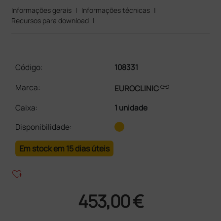
Informações gerais
|
Informações técnicas
|
Recursos para download
|
Código:
108331
link
Marca:
EUROCLINIC
Caixa
:
1 unidade
Disponibilidade:
Em stock em 15 dias úteis
heart_plus
453,00 €