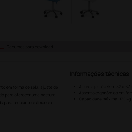
ave_alt
Recursos para download
Informações técnicas
Altura ajustável: de 52 a 67
to em forma de sela, ajuste de
Assento ergonômico em for
ada para oferecer uma postura
Capacidade máxima: 170 kg
a para ambientes clínicos e