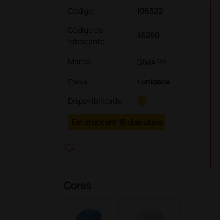
Código:
106322
Código do
45250
fabricante
link
Marca:
GIMA
Caixa
:
1 unidade
Disponibilidade:
Em stock em 15 dias úteis
heart_plus
Cores