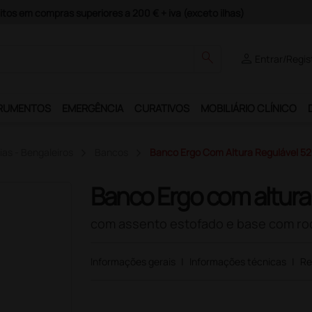
Seguros e Garantia de Satisfação!
search
person
Entrar/Regis
RUMENTOS
EMERGÊNCIA
CURATIVOS
MOBILIÁRIO CLÍNICO
as - Bengaleiros
Bancos
Banco Ergo Com Altura Regulável 5
Banco Ergo com altura
com assento estofado e base com rod
Informações gerais
|
Informações técnicas
|
Re