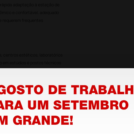
 rápida adaptação à estação de
nômico e confortável, adequado
ue requerem frequentes
, centros estéticos, laboratórios
do em estúdios e postos técnicos
l.