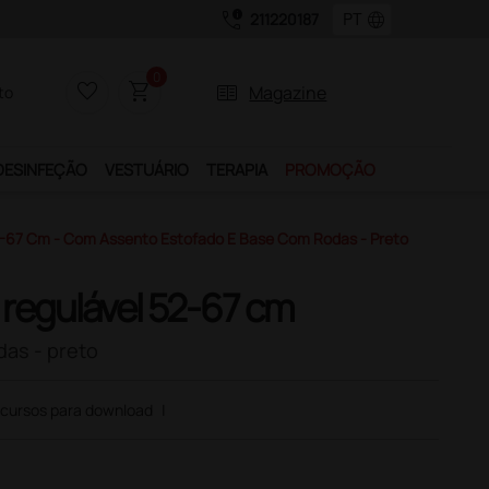
call_quality
language
211220187
0
favorite_border
shopping_cart
two_pager
Magazine
to
DESINFEÇÃO
VESTUÁRIO
TERAPIA
PROMOÇÃO
2-67 Cm - Com Assento Estofado E Base Com Rodas - Preto
 regulável 52-67 cm
as - preto
cursos para download
|