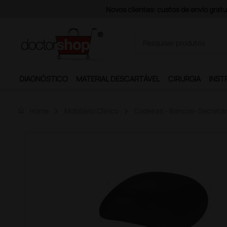
Pagamentos 
DIAGNÓSTICO
MATERIAL DESCARTÁVEL
CIRURGIA
INST
home
Home
Mobiliário Clínico
Cadeiras - Bancos- Secretári