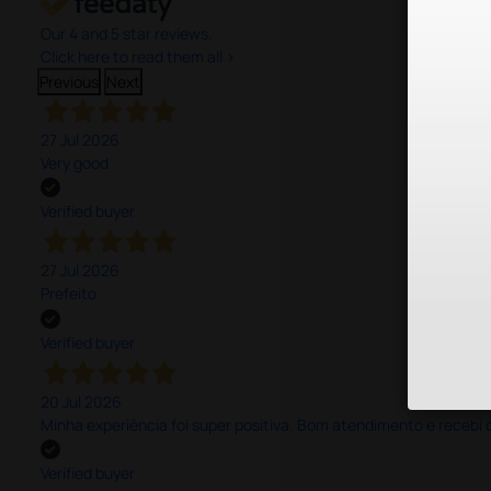
Our 4 and 5 star reviews.
Click here to read them all >
Previous
Next
27 Jul 2026
Very good
Verified buyer
27 Jul 2026
Prefeito
Verified buyer
20 Jul 2026
Minha experiência foi super positiva. Bom atendimento e recebi 
Verified buyer