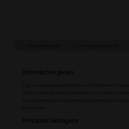
info
assignment
s
Informações gerais
Informações técnicas
Informações gerais
Ergo é uma banqueta ergonômica e confortável com assen
altura através de pistão a gás e base com 5 rodas. Projet
mais natural durante consultas e procedimentos, é indicad
profissionais.
Principais Vantagens