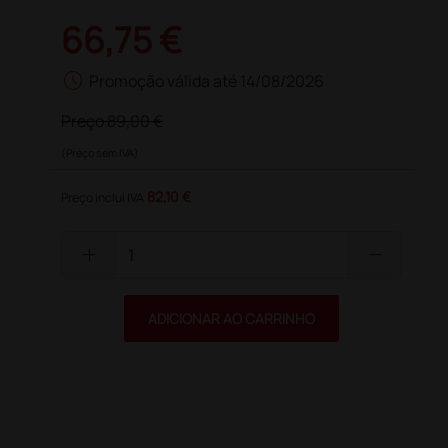
66,75 €
schedule
Promoção válida até 14/08/2026
Preço
89,00 €
(Preço sem IVA)
82,10 €
Preço inclui IVA
add
remove
ADICIONAR AO CARRINHO