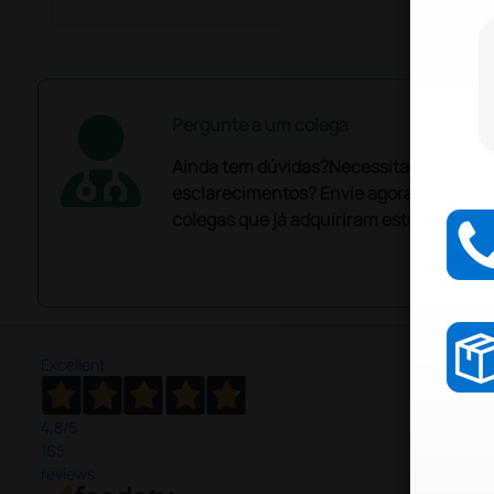
Pergunte a um colega
Ainda tem dúvidas?Necessita de mais
esclarecimentos? Envie agora a sua que
colegas que já adquiriram este produto.
Excellent
4,8
/5
165
reviews