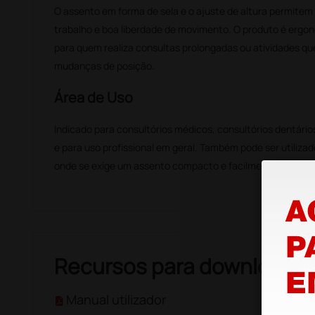
O assento em forma de sela e o ajuste de altura permitem
trabalho e boa liberdade de movimento. O produto é ergo
para quem realiza consultas prolongadas ou atividades q
mudanças de posição.
Área de Uso
Indicado para consultórios médicos, consultórios dentários
e para uso profissional em geral. Também pode ser utiliza
onde se exige um assento compacto e facilmente ajustáve
Recursos para download
Manual utilizador