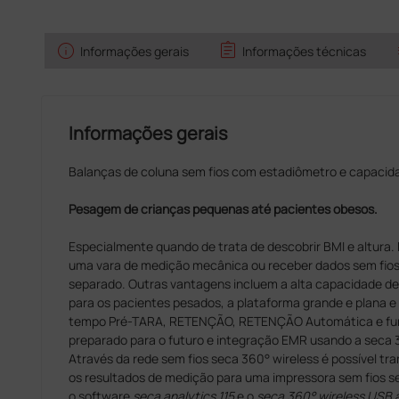
info
assignment
Informações gerais
Informações técnicas
Informações gerais
Balanças de coluna sem fios com estadiômetro e capacid
Pesagem de crianças pequenas até pacientes obesos.
Especialmente quando de trata de descobrir BMI e altura.
uma vara de medição mecânica ou receber dados sem fios
separado. Outras vantagens incluem a alta capacidade de
para os pacientes pesados, a plataforma grande e plana 
tempo Pré-TARA, RETENÇÃO, RETENÇÃO Automática e fu
preparado para o futuro e integração EMR usando a seca 
Através da rede sem fios seca 360° wireless é possível tran
os resultados de medição para uma impressora sem fios 
o software
seca analytics 115
e o
seca 360° wireless USB 