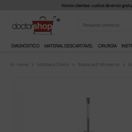
Pagamentos Se
DIAGNÓSTICO
MATERIAL DESCARTÁVEL
CIRURGIA
INST
home
Home
Mobiliário Clínico
Balanças E Altímetros
B