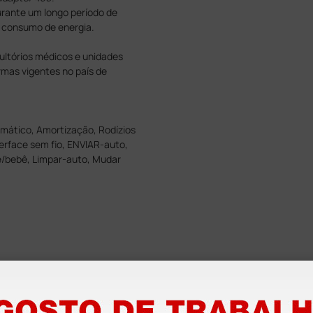
urante um longo período de
 consumo de energia.
ultórios médicos e unidades
rmas vigentes no país de
omático, Amortização, Rodízios
erface sem fio, ENVIAR-auto,
/bebê, Limpar-auto, Mudar