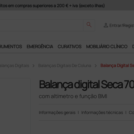
guros e Garantia de Satisfação!
search
person
Entrar/Regis
RUMENTOS
EMERGÊNCIA
CURATIVOS
MOBILIÁRIO CLÍNICO
alanças Digitais
Balanças Digitais De Coluna
Balança Digital 
Balança digital Seca 7
com altímetro e função BMI
Informações gerais
|
Informações técnicas
|
Co