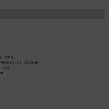
g > 100 g
, Rede elétrica (opcional)
30 × 520 mm
cm