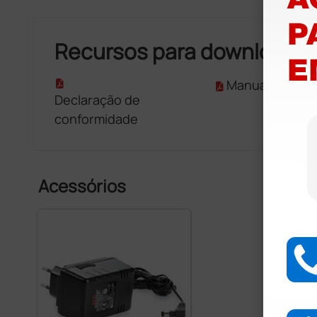
Recursos para download
Manual utilizad
Declaração de
conformidade
Acessórios