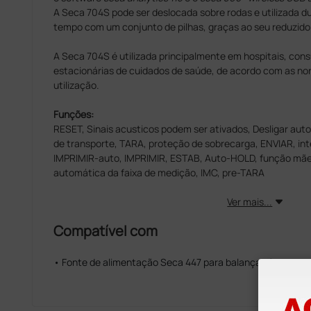
A Seca 704S pode ser deslocada sobre rodas e utilizada d
tempo com um conjunto de pilhas, graças ao seu reduzido
A Seca 704S é utilizada principalmente em hospitais, cons
estacionárias de cuidados de saúde, de acordo com as no
utilização.
Funções:
RESET, Sinais acusticos podem ser ativados, Desligar aut
de transporte, TARA, proteção de sobrecarga, ENVIAR, int
IMPRIMIR-auto, IMPRIMIR, ESTAB, Auto-HOLD, função mãe
automática da faixa de medição, IMC, pre-TARA
Ver mais...
Compatível com
• Fonte de alimentação Seca 447 para balanças Seca