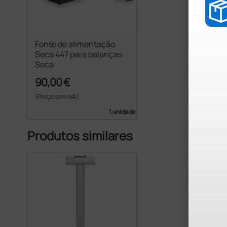
Fonte de alimentação
Seca 447 para balanças
Seca
90,00 €
(Preço sem IVA)
1 unidade
Produtos similares