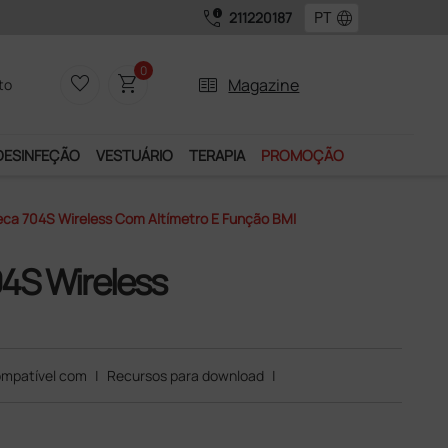
call_quality
language
211220187
0
favorite_border
shopping_cart
two_pager
Magazine
to
DESINFEÇÃO
VESTUÁRIO
TERAPIA
PROMOÇÃO
Seca 704S Wireless Com Altímetro E Função BMI
04S Wireless
mpatível com
|
Recursos para download
|