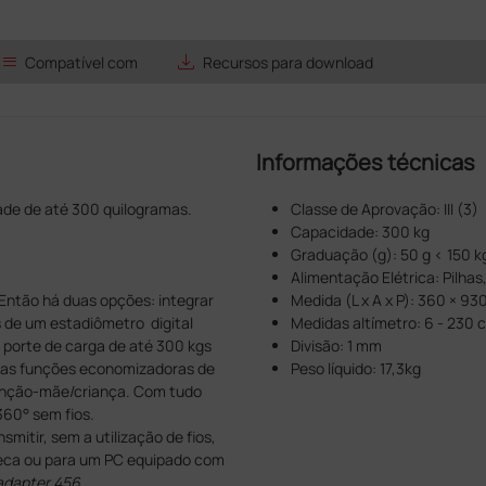
list
save_alt
Compatível com
Recursos para download
Informações técnicas
ade de até 300 quilogramas.
Classe de Aprovação: III (3)
Capacidade: 300 kg
Graduação (g): 50 g < 150 k
Alimentação Elétrica: Pilhas
 Então há duas opções: integrar
Medida (L x A x P): 360 × 9
 de um estadiômetro digital
Medidas altímetro: 6 - 230 
 porte de carga de até 300 kgs
Divisão: 1 mm
e as funções economizadoras de
Peso líquido: 17,3kg
nção-mãe/criança. Com tudo
360° sem fios.
smitir, sem a utilização de fios,
seca ou para um PC equipado com
adapter 456
.