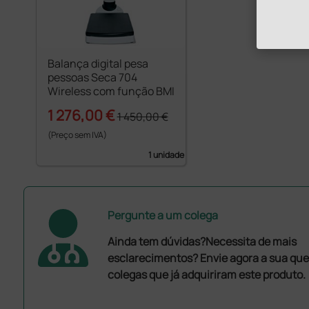
Balança digital pesa
pessoas Seca 704
Wireless com função BMI
1 276,00 €
1 450,00 €
(Preço sem IVA)
1 unidade
Pergunte a um colega
Ainda tem dúvidas?Necessita de mais
esclarecimentos? Envie agora a sua que
colegas que já adquiriram este produto.