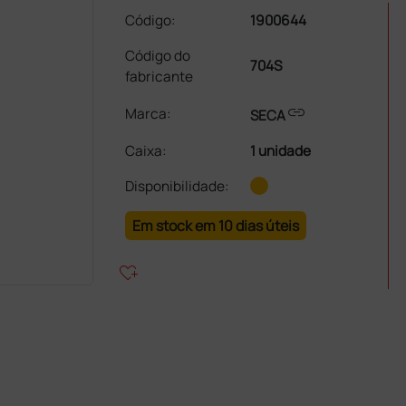
Código:
1900644
Código do
704S
fabricante
link
Marca:
SECA
Caixa
:
1 unidade
Disponibilidade:
Em stock em 10 dias úteis
heart_plus