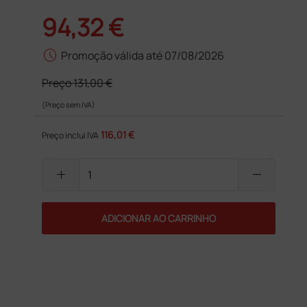
94,32 €
schedule
Promoção válida até 07/08/2026
Preço
131,00 €
(Preço sem IVA)
116,01 €
Preço inclui IVA
add
remove
ADICIONAR AO CARRINHO