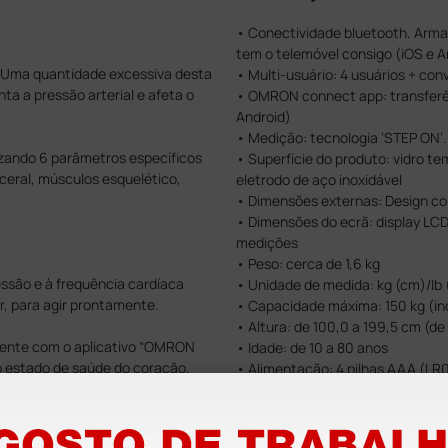
• Conectividade bluetooth. Arm
tem o telemóvel consigo (iOS e A
. Uma quantidade excessiva desta
• Multi-usuário: 4 usuários + c
a a pressão arterial e afeta o
• OMRON connect app: transferê
Android)
• Medição: tecnologia ’STEP ON’.
zando 6 parâmetros específicos
• Superfície do produto: vidro t
sceral, músculos esquelético,
eletrodo de aço inoxidável
• Dimensões externas: Design co
• Dimensões do ecrã: display LCD
medições
• Peso: cerca de 1,6 kg
ssão e à frequência cardíaca
• Unidade de medida: kg (cm)/lb
, para agir prontamente.
• Capacidade máxima: 150 kg (in
• Altura: de 100,0 a 199,5 cm (de 3
mente com o aplicativo “OMRON
• Idade: de 10 a 80 anos
o estado de saúde do coração.
• Alimentação: 4 pilhas AAA (LR