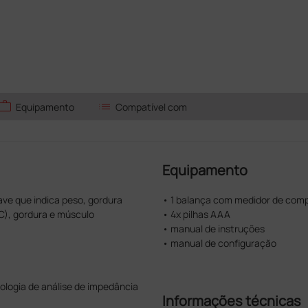
work
list
Equipamento
Compatível com
Equipamento
ve que indica peso, gordura
• 1 balança com medidor de com
C), gordura e músculo
• 4x pilhas AAA
• manual de instruções
• manual de configuração
nologia de análise de impedância
Informações técnicas