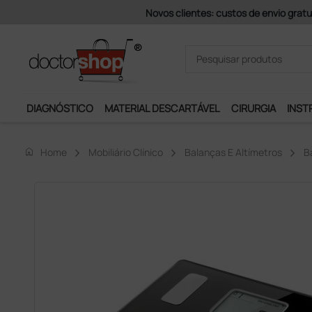
Pagamentos Se
DIAGNÓSTICO
MATERIAL DESCARTÁVEL
CIRURGIA
INST
home
Home
Mobiliário Clínico
Balanças E Altímetros
B