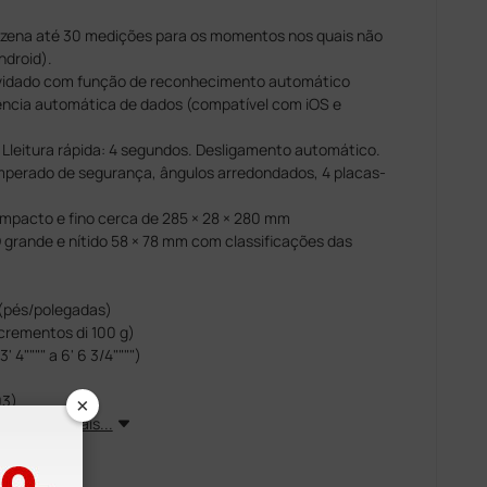
azena até 30 medições para os momentos nos quais não
ndroid).
onvidado com função de reconhecimento automático
ncia automática de dados (compatível com iOS e
 Lleitura rápida: 4 segundos. Desligamento automático.
emperado de segurança, ângulos arredondados, 4 placas-
mpacto e fino cerca de 285 × 28 × 280 mm
 grande e nítido 58 × 78 mm com classificações das
 (pés/polegadas)
crementos di 100 g)
' 4"""" a 6' 6 3/4"""")
×
03)
Ver mais...