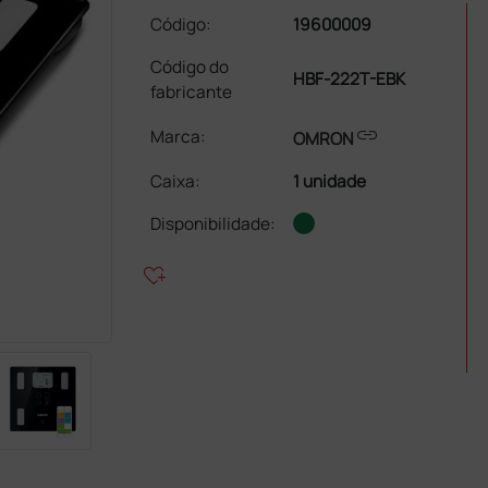
Código:
19600009
Código do
HBF-222T-EBK
fabricante
link
Marca:
OMRON
Caixa
:
1 unidade
Disponibilidade:
heart_plus