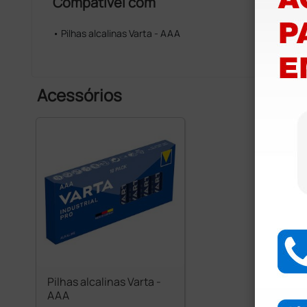
Compatível com
• Pilhas alcalinas Varta - AAA
Acessórios
Pilhas alcalinas Varta -
AAA