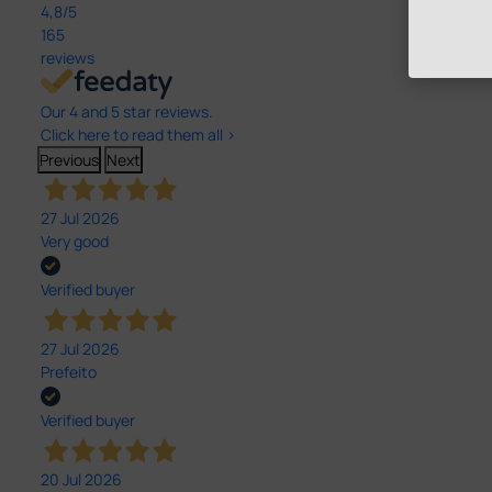
4,8
/5
165
reviews
Our 4 and 5 star reviews.
Click here to read them all >
Previous
Next
27 Jul 2026
Very good
Verified buyer
27 Jul 2026
Prefeito
Verified buyer
20 Jul 2026