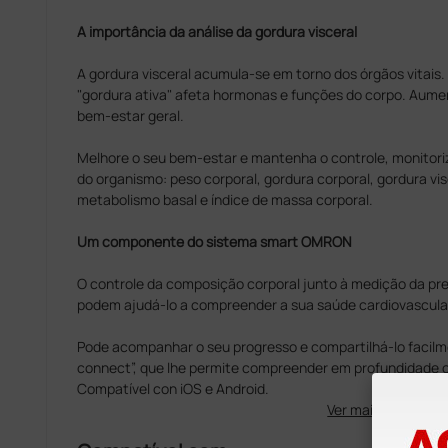
A importância da análise da gordura visceral
A gordura visceral acumula-se em torno dos órgãos vitais
"gordura ativa" afeta hormonas e funções do corpo. Aument
bem-estar geral.
Melhore o seu bem-estar e mantenha o controle, monitori
do organismo: peso corporal, gordura corporal, gordura vi
metabolismo basal e índice de massa corporal.
Um componente do sistema smart OMRON
O controle da composição corporal junto à medição da pre
podem ajudá-lo a compreender a sua saúde cardiovascular
Pode acompanhar o seu progresso e compartilhá-lo facil
connect”, que lhe permite compreender em profundidade 
Compatível con iOS e Android.
Ver mais...