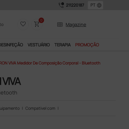
call_quality
language
211220187
0
favorite_border
shopping_cart
two_pager
Magazine
to
DESINFEÇÃO
VESTUÁRIO
TERAPIA
PROMOÇÃO
ON VIVA Medidor De Composição Corporal - Bluetooth
 VIVA
uetooth
uipamento
|
Compatível com
|