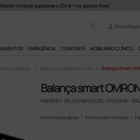
guros e Garantia de Satisfação!
search
person
Entrar/Regis
RUMENTOS
EMERGÊNCIA
CURATIVOS
MOBILIÁRIO CLÍNICO
alanças Digitais
Balanças Digitais De Chão
Balança Smart OMR
Balança smart OMRON
medidor de composição corporal - bl
Informações gerais
|
Informações técnicas
|
Eq