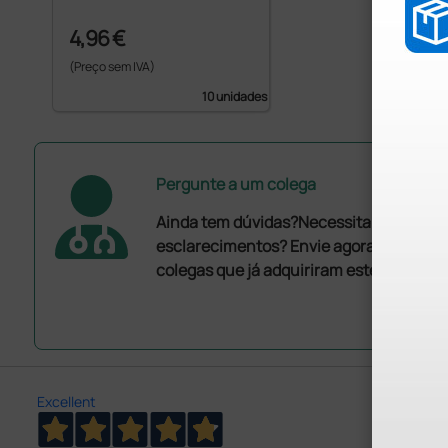
4,96 €
(Preço sem IVA)
10 unidades
Pergunte a um colega
Ainda tem dúvidas?Necessita de mais
esclarecimentos? Envie agora a sua que
colegas que já adquiriram este produto.
Excellent