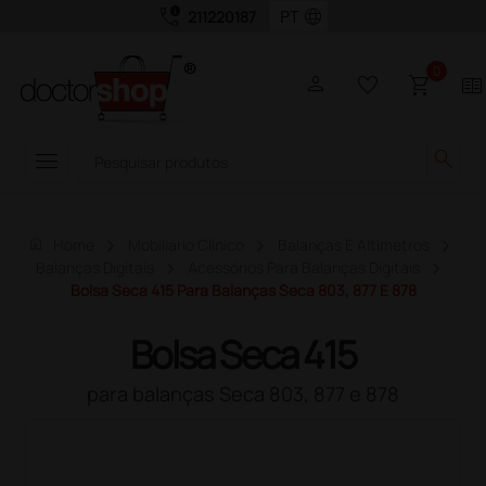
call_quality
language
211220187
0
person
favorite_border
shopping_cart
two_pager
menu
search
home
Home
Mobiliário Clínico
Balanças E Altímetros
Balanças Digitais
Acessórios Para Balanças Digitais
Bolsa Seca 415 Para Balanças Seca 803, 877 E 878
Bolsa Seca 415
para balanças Seca 803, 877 e 878