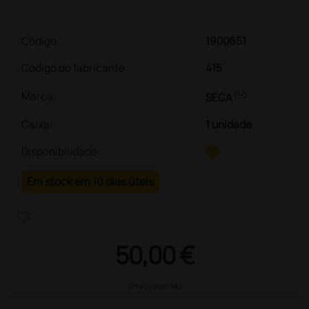
Código:
1900651
Código do fabricante
415
link
Marca:
SECA
Caixa
:
1 unidade
Disponibilidade:
Em stock em 10 dias úteis
heart_plus
50,00 €
(Preço sem IVA)