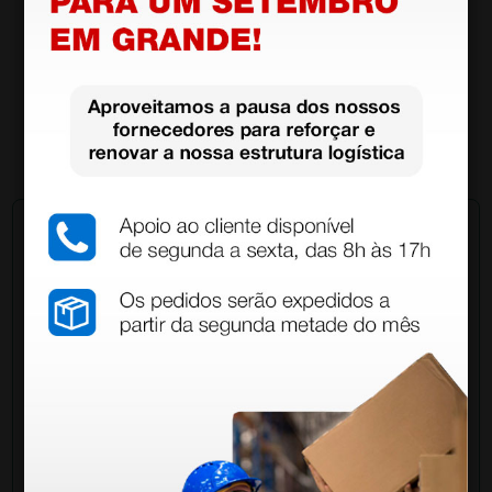
Balança digital SECA 878 dr - 200 kg - Classe III
570,00 €
(Preço sem IVA)
1 unidade
Pergunte a um colega
Ainda tem dúvidas?Necessita de mais
esclarecimentos? Envie agora a sua questão aos
colegas que já adquiriram este produto.