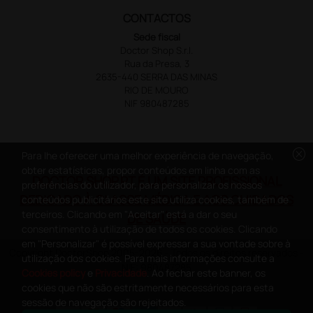
CONTACTOS
Sede fiscal
Doctor Shop S.r.l.
Rua da Presa, 3
2635-440 SERRA DAS MINAS
RIO DE MOURO
NIF 980487285
cancel
Para lhe oferecer uma melhor experiência de navegação,
obter estatísticas, propor conteúdos em linha com as
DOCTOR SHOP.PT É UM SITE PROFISSIONAL
preferências do utilizador, para personalizar os nossos
DEDICADO À CLASSE MÉDICA E AOS CUIDADOS
conteúdos publicitários este site utiliza cookies, também de
terceiros. Clicando em "Aceitar" está a dar o seu
DE SAÚDE
consentimento à utilização de todos os cookies. Clicando
em "Personalizar" é possível expressar a sua vontade sobre à
Copyright DoctorShop 2005-2026 - Todos os direitos reservados -
utilização dos cookies. Para mais informações consulte a
NIF: 980487285
Cookies policy
e
Privacidade
. Ao fechar este banner, os
cookies que não são estritamente necessários para esta
sessão de navegação são rejeitados.