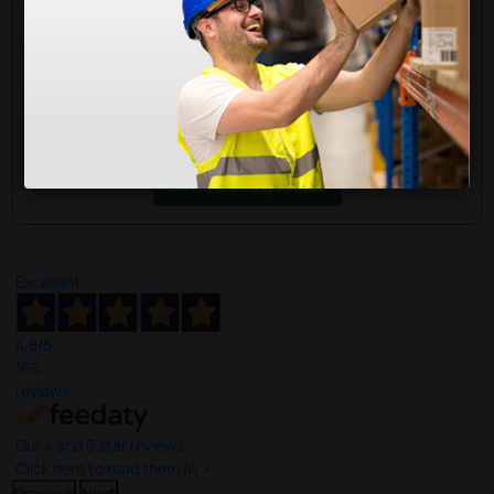
Envie a sua questão
Excellent
4,8
/5
165
reviews
Our 4 and 5 star reviews.
Click here to read them all >
Previous
Next