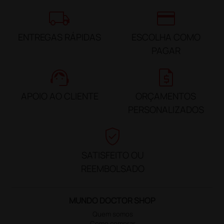
local_shipping
credit_card
ENTREGAS RÁPIDAS
ESCOLHA COMO
PAGAR
support_agent
request_quote
APOIO AO CLIENTE
ORÇAMENTOS
PERSONALIZADOS
verified_user
SATISFEITO OU
REEMBOLSADO
MUNDO DOCTOR SHOP
Quem somos
Como comprar