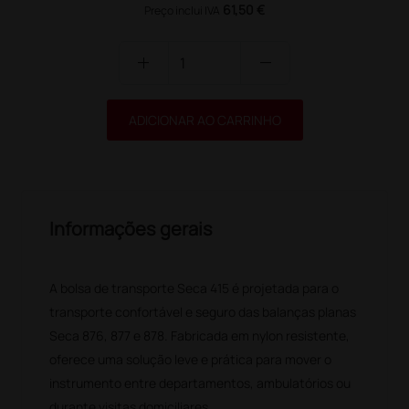
61,50 €
Preço inclui IVA
add
remove
ADICIONAR AO CARRINHO
Informações gerais
A bolsa de transporte Seca 415 é projetada para o
transporte confortável e seguro das balanças planas
Seca 876, 877 e 878. Fabricada em nylon resistente,
oferece uma solução leve e prática para mover o
instrumento entre departamentos, ambulatórios ou
durante visitas domiciliares.