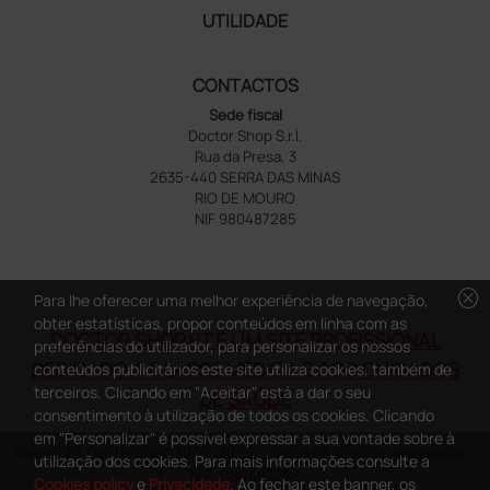
UTILIDADE
CONTACTOS
Sede fiscal
Doctor Shop S.r.l.
Rua da Presa, 3
2635-440 SERRA DAS MINAS
RIO DE MOURO
NIF 980487285
cancel
Para lhe oferecer uma melhor experiência de navegação,
obter estatísticas, propor conteúdos em linha com as
DOCTOR SHOP.PT É UM SITE PROFISSIONAL
preferências do utilizador, para personalizar os nossos
DEDICADO À CLASSE MÉDICA E AOS CUIDADOS
conteúdos publicitários este site utiliza cookies, também de
terceiros. Clicando em "Aceitar" está a dar o seu
DE SAÚDE
consentimento à utilização de todos os cookies. Clicando
em "Personalizar" é possível expressar a sua vontade sobre à
Copyright DoctorShop 2005-2026 - Todos os direitos reservados -
utilização dos cookies. Para mais informações consulte a
NIF: 980487285
Cookies policy
e
Privacidade
. Ao fechar este banner, os