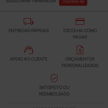
Subscrever newsletter
Inscreva-se
local_shipping
credit_card
ENTREGAS RÁPIDAS
ESCOLHA COMO
PAGAR
support_agent
request_quote
APOIO AO CLIENTE
ORÇAMENTOS
PERSONALIZADOS
verified_user
SATISFEITO OU
REEMBOLSADO