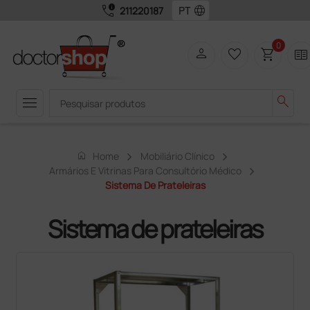
call_quality
language
211220187
0
person
favorite_border
shopping_cart
two_pager
menu
search
home
Home
Mobiliário Clínico
Armários E Vitrinas Para Consultório Médico
Sistema De Prateleiras
Sistema de prateleiras