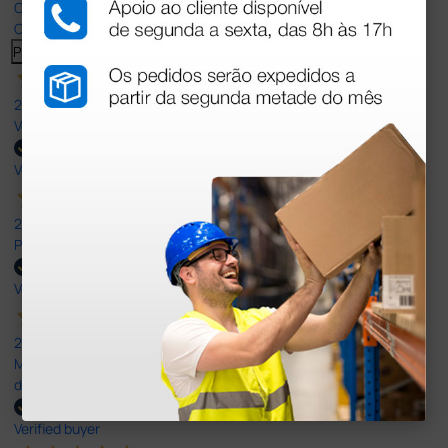
Our 4 and 5 star reviews.
Click here to read them all >
Previous
Next
27 Jul 2026
Very good
Verified buyer
27 Jul 2026
Prefeito
Verified buyer
20 Jul 2026
Minha experiência foi super positiva. Bom atendimento e recebi
dentro do prazo. Obrigada.
Verified buyer