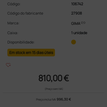
Código:
106742
Código do fabricante
27908
link
Marca:
GIMA
Caixa
:
1 unidade
Disponibilidade:
Em stock em 15 dias úteis
heart_plus
810,00 €
(Preço sem IVA)
996,30 €
Preço inclui IVA