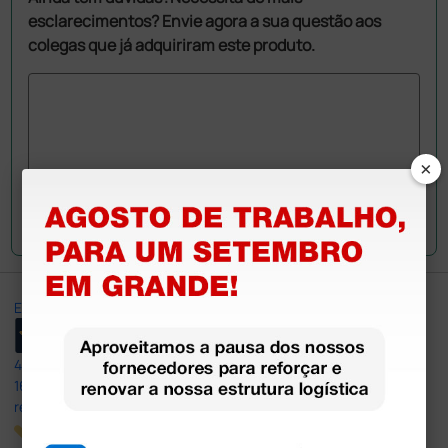
esclarecimentos? Envie agora a sua questão aos
colegas que já adquiriram este produto.
×
Envie a sua questão
Excellent
4,8
/5
165
reviews