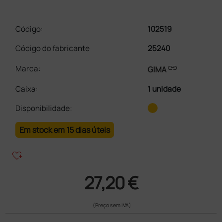
Código:
102519
Código do fabricante
25240
link
Marca:
GIMA
Caixa
:
1 unidade
Disponibilidade:
Em stock em 15 dias úteis
heart_plus
27,20 €
(Preço sem IVA)