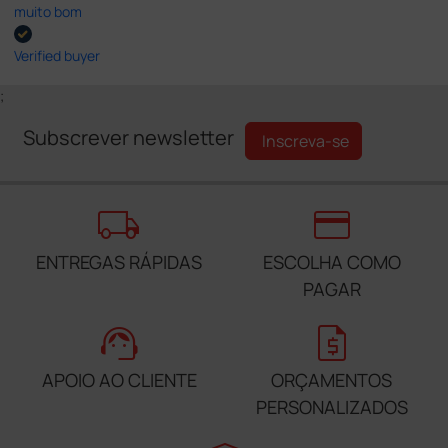
muito bom
Verified buyer
;
Subscrever newsletter
Inscreva-se
local_shipping
credit_card
ENTREGAS RÁPIDAS
ESCOLHA COMO
PAGAR
support_agent
request_quote
APOIO AO CLIENTE
ORÇAMENTOS
PERSONALIZADOS