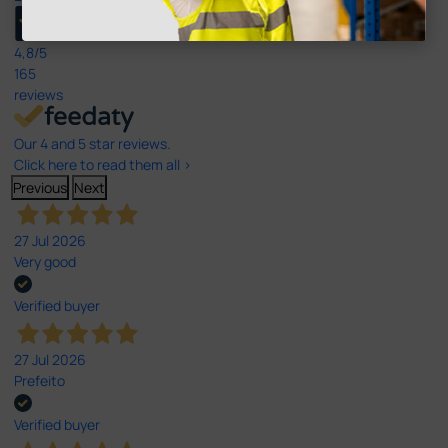
4,8
/5
165
reviews
Our 4 and 5 star reviews.
Click here to read them all >
Previous
Next
27 Jul 2026
Very good
Verified buyer
27 Jul 2026
Prefeito
Verified buyer