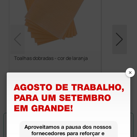
Toalhas dobradas - cor de laranja
×
20,50 €
(Preço sem IVA)
500 unidades