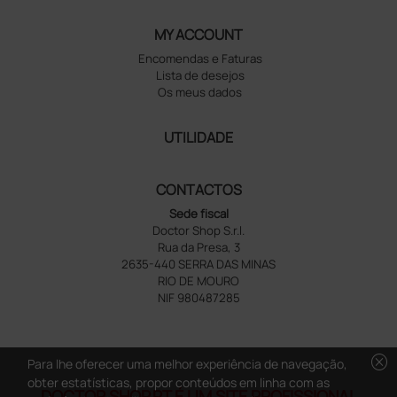
MY ACCOUNT
Encomendas e Faturas
Lista de desejos
Os meus dados
UTILIDADE
CONTACTOS
Sede fiscal
Doctor Shop S.r.l.
Rua da Presa, 3
2635-440 SERRA DAS MINAS
RIO DE MOURO
NIF 980487285
cancel
Para lhe oferecer uma melhor experiência de navegação,
obter estatísticas, propor conteúdos em linha com as
DOCTOR SHOP.PT É UM SITE PROFISSIONAL