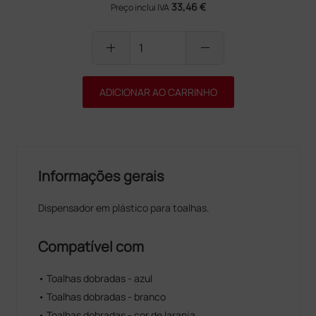
33,46 €
Preço inclui IVA
add
remove
ADICIONAR AO CARRINHO
Informações gerais
Dispensador em plástico para toalhas.
Compatível com
• Toalhas dobradas - azul
• Toalhas dobradas - branco
• Toalhas dobradas - cor de laranja