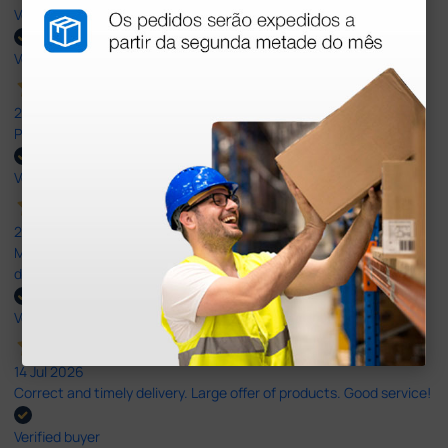
Very good
Verified buyer
27 Jul 2026
Prefeito
Verified buyer
20 Jul 2026
Minha experiência foi super positiva. Bom atendimento e recebi
dentro do prazo. Obrigada.
Verified buyer
14 Jul 2026
Correct and timely delivery. Large offer of products. Good service!
Verified buyer