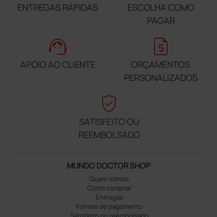
ENTREGAS RÁPIDAS
ESCOLHA COMO
PAGAR
support_agent
request_quote
APOIO AO CLIENTE
ORÇAMENTOS
PERSONALIZADOS
verified_user
SATISFEITO OU
REEMBOLSADO
MUNDO DOCTOR SHOP
Quem somos
Como comprar
Entregas
Formas de pagamento
Satisfeito ou reembolsado