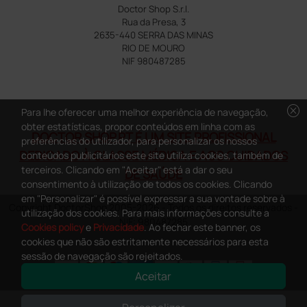
Doctor Shop S.r.l.
Rua da Presa, 3
2635-440 SERRA DAS MINAS
RIO DE MOURO
NIF 980487285
cancel
Para lhe oferecer uma melhor experiência de navegação,
obter estatísticas, propor conteúdos em linha com as
DOCTOR SHOP.PT É UM SITE PROFISSIONAL
preferências do utilizador, para personalizar os nossos
DEDICADO À CLASSE MÉDICA E AOS CUIDADOS
conteúdos publicitários este site utiliza cookies, também de
terceiros. Clicando em "Aceitar" está a dar o seu
DE SAÚDE
consentimento à utilização de todos os cookies. Clicando
em "Personalizar" é possível expressar a sua vontade sobre à
Copyright DoctorShop 2005-2026 - Todos os direitos reservados -
utilização dos cookies. Para mais informações consulte a
NIF: 980487285
Cookies policy
e
Privacidade
. Ao fechar este banner, os
cookies que não são estritamente necessários para esta
sessão de navegação são rejeitados.
Aceitar
0
This site is protected by reCAPTCHA and the Google
Privacy Policy
and