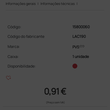
Informações gerais
|
Informações técnicas
|
Código:
15800060
Código do fabricante
LAC190
link
Marca:
PVS
Caixa
:
1 unidade
Disponibilidade:
heart_plus
0,91 €
(Preço sem IVA)