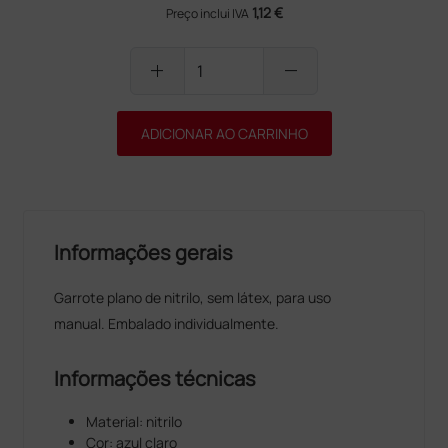
1,12 €
Preço inclui IVA
add
remove
ADICIONAR AO CARRINHO
Informações gerais
Garrote plano de nitrilo, sem látex, para uso
manual. Embalado individualmente.
Informações técnicas
Material: nitrilo
Cor: azul claro