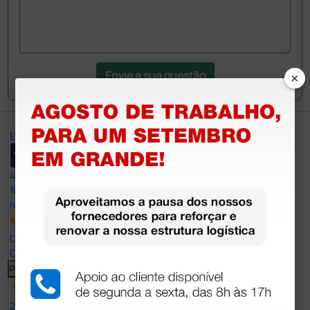
×
Envie a sua questão
Excellent
4,8
/5
165
reviews
Our 4 and 5 star reviews.
Click here to read them all >
Previous
Next
27 Jul 2026