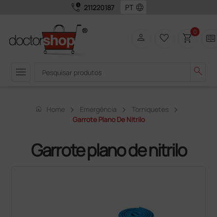
call_quality
language
211220187
0
person
favorite_border
shopping_cart
two_pager
menu
search
home
Home
Emergência
Torniquetes
Garrote Plano De Nitrilo
Garrote plano de nitrilo