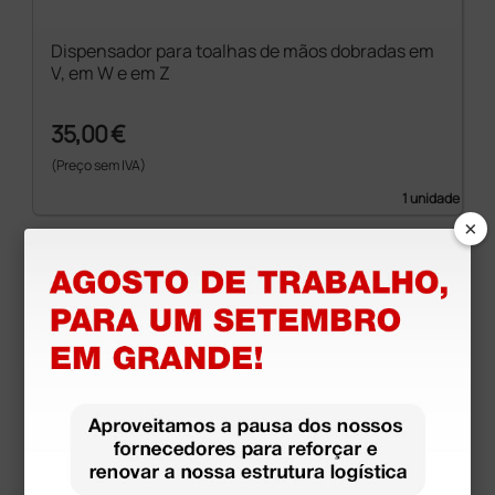
Dispensador para toalhas de mãos dobradas em
V, em W e em Z
35,00 €
(Preço sem IVA)
1 unidade
×
Produtos similares