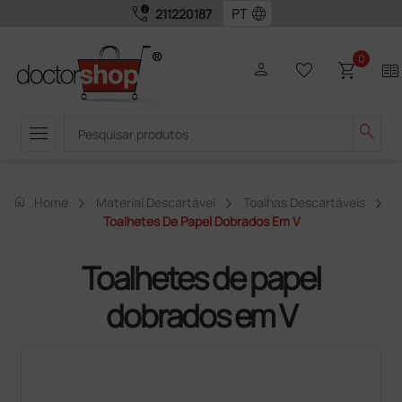
call_quality
language
211220187
0
person
favorite_border
shopping_cart
two_pager
menu
search
home
Home
Material Descartável
Toalhas Descartáveis
Toalhetes De Papel Dobrados Em V
Toalhetes de papel
dobrados em V