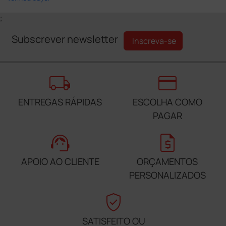
;
Subscrever newsletter
Inscreva-se
local_shipping
credit_card
ENTREGAS RÁPIDAS
ESCOLHA COMO
PAGAR
support_agent
request_quote
APOIO AO CLIENTE
ORÇAMENTOS
PERSONALIZADOS
verified_user
SATISFEITO OU