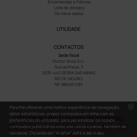
Encomendas e Faturas
Lista de desejos
Os meus dados
UTILIDADE
CONTACTOS
Sede fiscal
Doctor Shop S.r.l.
Rua da Presa, 3
2635-440 SERRA DAS MINAS
RIO DE MOURO
NIF 980487285
cancel
Para lhe oferecer uma melhor experiência de navegação,
obter estatísticas, propor conteúdos em linha com as
DOCTOR SHOP.PT É UM SITE PROFISSIONAL
preferências do utilizador, para personalizar os nossos
DEDICADO À CLASSE MÉDICA E AOS CUIDADOS
conteúdos publicitários este site utiliza cookies, também de
terceiros. Clicando em "Aceitar" está a dar o seu
DE SAÚDE