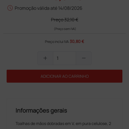
schedule
Promoção válida até 14/08/2026
Preço
32,10 €
(Preço sem IVA)
30,80 €
Preço inclui IVA
add
remove
ADICIONAR AO CARRINHO
Informações gerais
Toalhas de mãos dobradas em V, em pura celulose, 2