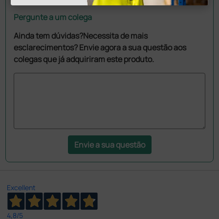
Pergunte a um colega
Ainda tem dúvidas?Necessita de mais
esclarecimentos? Envie agora a sua questão aos
colegas que já adquiriram este produto.
Envie a sua questão
Excellent
4,8
/5