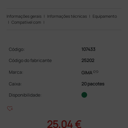
Informações gerais
|
Informações técnicas
|
Equipamento
|
Compatível com
|
Código:
107433
Código do fabricante
25202
link
Marca:
GIMA
Caixa
:
20 pacotes
Disponibilidade:
heart_plus
25,04 €