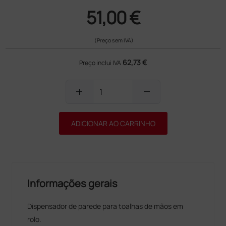
51,00 €
(Preço sem IVA)
62,73 €
Preço inclui IVA
add
remove
ADICIONAR AO CARRINHO
Informações gerais
Dispensador de parede para toalhas de mãos em
rolo.