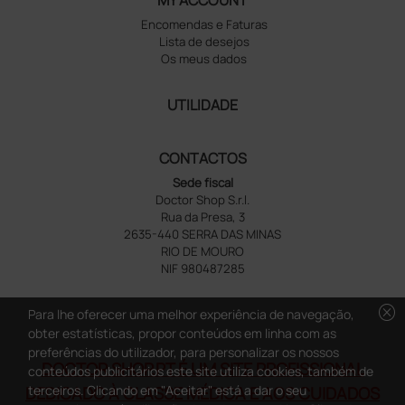
MY ACCOUNT
Encomendas e Faturas
Lista de desejos
Os meus dados
UTILIDADE
CONTACTOS
Sede fiscal
Doctor Shop S.r.l.
Rua da Presa, 3
2635-440 SERRA DAS MINAS
RIO DE MOURO
NIF 980487285
cancel
Para lhe oferecer uma melhor experiência de navegação,
obter estatísticas, propor conteúdos em linha com as
preferências do utilizador, para personalizar os nossos
DOCTOR SHOP.PT É UM SITE PROFISSIONAL
conteúdos publicitários este site utiliza cookies, também de
terceiros. Clicando em "Aceitar" está a dar o seu
DEDICADO À CLASSE MÉDICA E AOS CUIDADOS