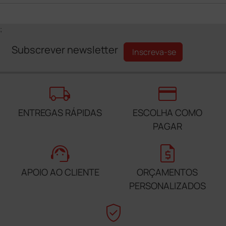
;
Subscrever newsletter
Inscreva-se
local_shipping
credit_card
ENTREGAS RÁPIDAS
ESCOLHA COMO
PAGAR
support_agent
request_quote
APOIO AO CLIENTE
ORÇAMENTOS
PERSONALIZADOS
verified_user