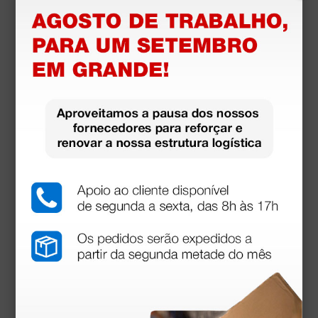
Toalhetes de papel em rolo
26,61 €
31,30 €
(Preço sem IVA)
12 rolos
Produtos similares