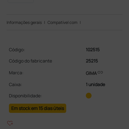
Informações gerais
|
Compatível com
|
Código:
102515
Código do fabricante
25215
link
Marca:
GIMA
Caixa
:
1 unidade
Disponibilidade:
Em stock em 15 dias úteis
heart_plus