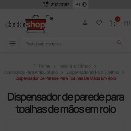
call_quality
language
211220187
0
person
favorite_border
shopping_cart
two_pager
menu
search
home
Home
Mobiliário Clínico
Acessórios Para Ambulatório
Dispensadores Para Toalhas
Dispensador De Parede Para Toalhas De Mãos Em Rolo
Dispensador de parede para
toalhas de mãos em rolo