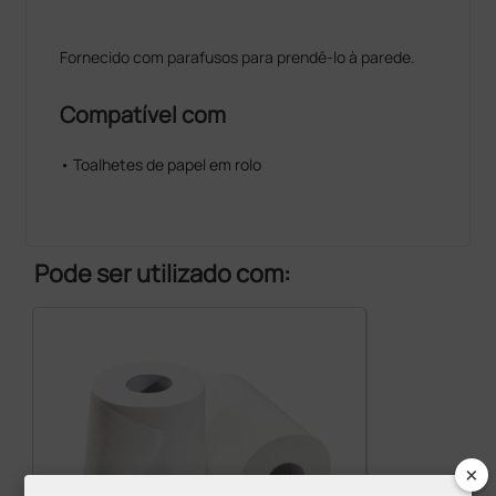
Fornecido com parafusos para prendê-lo à parede.
Compatível com
• Toalhetes de papel em rolo
Pode ser utilizado com:
×