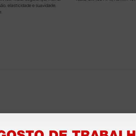
são, elasticidade e suavidade,
e.