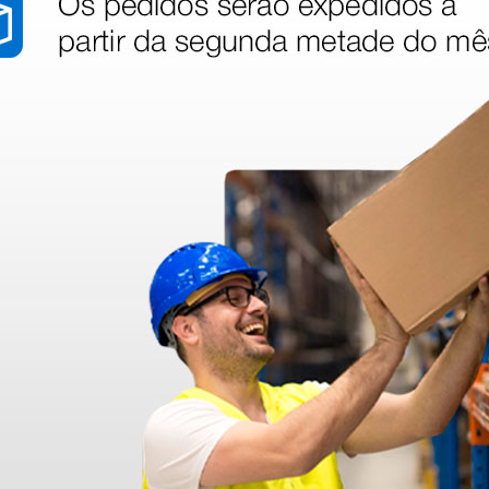
estéreis
HYDROFEEL Luvas
o 7
cirúrgicas estéreis sem
pó de látex - 7
22,96 €
€
28,70 €
(Preço sem IVA)
50 pares
50 pares
stão aos