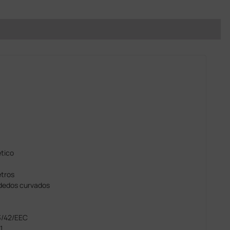
ético
etros
dedos curvados
93/42/EEC
1