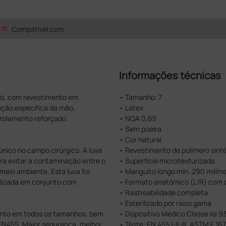
list
Compatível com
Informações técnicas
m pó, com revestimento em
• Tamanho: 7
reção específica da mão,
• Látex
-rolamento reforçado.
• NQA 0,65
• Sem poeira
• Cor natural
 único no campo cirúrgico. A luva
• Revestimento de polímero sint
ara evitar a contaminação entre o
• Superfície microtexturizada
 meio ambiente. Esta luva foi
• Manguito longo mín. 290 milím
tilizada em conjunto com
• Formato anatômico (L/R) com 
• Rastreabilidade completa
• Esterilizado por raios gama
ento em todos os tamanhos, bem
• Dispositivo Médico Classe IIa 
EN455. Maior segurança, melhor
• Teste: EN 455 I-II-III, ASTM F 167