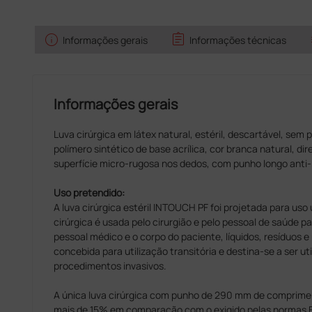
info
assignment
Informações gerais
Informações técnicas
Informações gerais
Luva cirúrgica em látex natural, estéril, descartável, se
polímero sintético de base acrílica, cor branca natural, di
superfície micro-rugosa nos dedos, com punho longo anti
Uso pretendido:
A luva cirúrgica estéril INTOUCH PF foi projetada para uso
cirúrgica é usada pelo cirurgião e pelo pessoal de saúde p
pessoal médico e o corpo do paciente, líquidos, resíduos e
concebida para utilização transitória e destina-se a ser u
procedimentos invasivos.
A única luva cirúrgica com punho de 290 mm de comprim
mais de 15% em comparação com o exigido pelas normas 