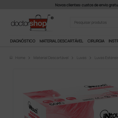
Pagamentos Se
DIAGNÓSTICO
MATERIAL DESCARTÁVEL
CIRURGIA
INST
home
Home
Material Descartável
Luvas
Luvas Estérei