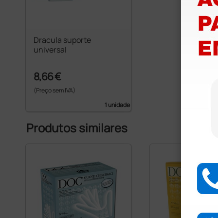
Dracula suporte
universal
8,66 €
(Preço sem IVA)
1 unidade
Produtos similares