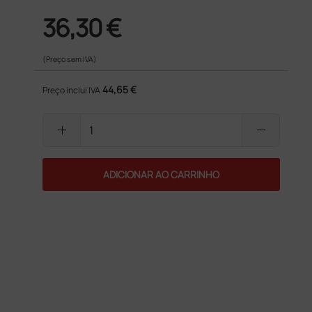
36,30 €
(Preço sem IVA)
44,65 €
Preço inclui IVA
add
remove
ADICIONAR AO CARRINHO