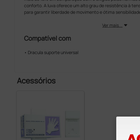
conforto. A luva oferece um alto grau de resistência à ten
para garantir liberdade de movimento e ótima sensibilidad
Ver mais...
Compatível com
• Dracula suporte universal
Acessórios