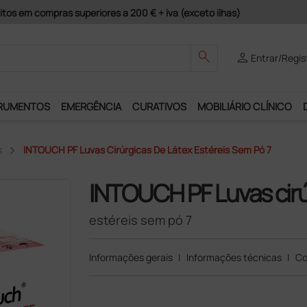
guros e Garantia de Satisfação!
search
person
Entrar/Regis
RUMENTOS
EMERGÊNCIA
CURATIVOS
MOBILIÁRIO CLÍNICO
s
INTOUCH PF Luvas Cirúrgicas De Látex Estéreis Sem Pó 7
INTOUCH PF Luvas cirú
estéreis sem pó 7
Informações gerais
|
Informações técnicas
|
Co