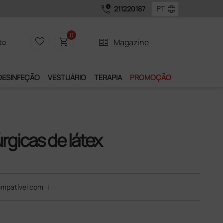
call_quality
language
211220187
0
favorite_border
shopping_cart
two_pager
Magazine
to
DESINFEÇÃO
VESTUÁRIO
TERAPIA
PROMOÇÃO
rgicas de látex
mpatível com
|