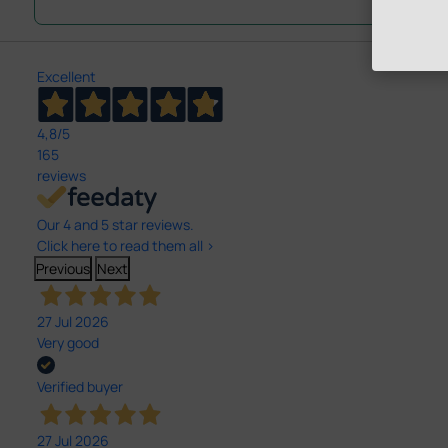
Excellent
4,8
/5
165
reviews
Our 4 and 5 star reviews.
Click here to read them all >
Previous
Next
27 Jul 2026
Very good
Verified buyer
27 Jul 2026