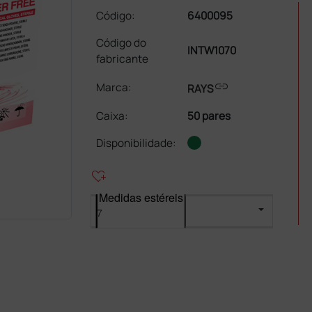
Código:
6400095
Código do
INTW1070
fabricante
link
Marca:
RAYS
Caixa
:
50 pares
Disponibilidade:
heart_plus
Medidas estéreis