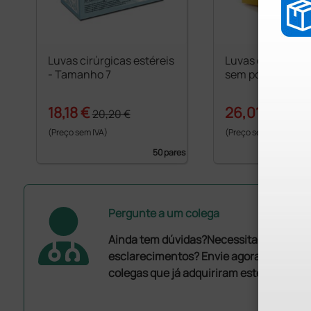
Luvas cirúrgicas estéreis
Luvas cirúrgicas 
- Tamanho 7
sem pó - Tamanh
18,18 €
26,01 €
20,20 €
30,60 
(Preço sem IVA)
(Preço sem IVA)
50 pares
Pergunte a um colega
Ainda tem dúvidas?Necessita de mais
esclarecimentos? Envie agora a sua que
colegas que já adquiriram este produto.