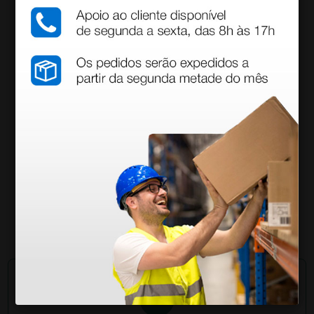
• EN 455 1-4, ASTM D3578
• EN 420, EN 374, EN 16523, ISO 16604, ASTM F1671
• ISO 9001, ISO 13485
Recursos para
download
Ficha técnica