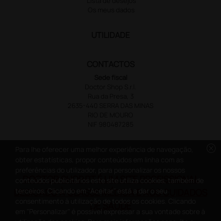
Lista de desejos
Os meus dados
UTILIDADE
CONTACTOS
Sede fiscal
Doctor Shop S.r.l.
Rua da Presa, 3
2635-440 SERRA DAS MINAS
RIO DE MOURO
NIF 980487285
cancel
Para lhe oferecer uma melhor experiência de navegação,
obter estatísticas, propor conteúdos em linha com as
preferências do utilizador, para personalizar os nossos
DOCTOR SHOP.PT É UM SITE PROFISSIONAL
conteúdos publicitários este site utiliza cookies, também de
terceiros. Clicando em "Aceitar" está a dar o seu
DEDICADO À CLASSE MÉDICA E AOS CUIDADOS
consentimento à utilização de todos os cookies. Clicando
DE SAÚDE
em "Personalizar" é possível expressar a sua vontade sobre à