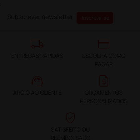
;
Subscrever newsletter
Inscreva-se
local_shipping
credit_card
ENTREGAS RÁPIDAS
ESCOLHA COMO
PAGAR
support_agent
request_quote
APOIO AO CLIENTE
ORÇAMENTOS
PERSONALIZADOS
verified_user
SATISFEITO OU
REEMBOLSADO