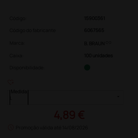
Código:
15900361
Código do fabricante
6067565
link
Marca:
B. BRAUN
Caixa
:
100 unidades
Disponibilidade:
heart_plus
Medida
4,89 €
schedule
Promoção válida até 14/08/2026