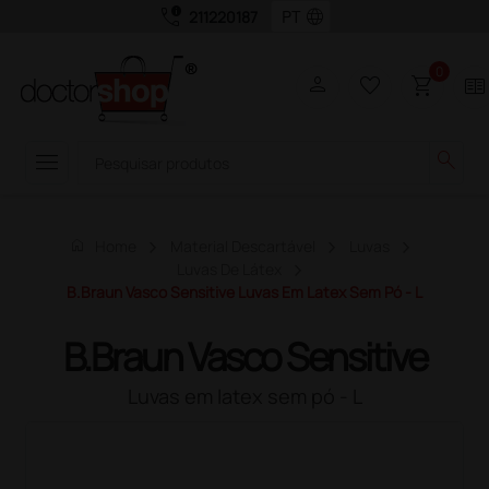
call_quality
language
211220187
0
person
favorite_border
shopping_cart
two_pager
menu
search
home
Home
Material Descartável
Luvas
Luvas De Látex
B.Braun Vasco Sensitive Luvas Em Latex Sem Pó - L
B.Braun Vasco Sensitive
Luvas em latex sem pó - L