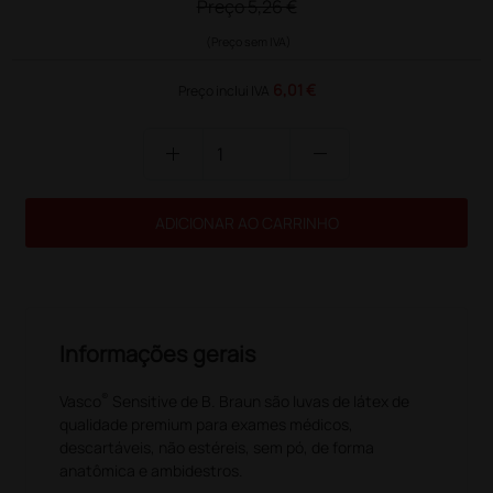
Preço
5,26 €
(Preço sem IVA)
6,01 €
Preço inclui IVA
add
remove
ADICIONAR AO CARRINHO
Informações gerais
®
Vasco
Sensitive de B. Braun são luvas de látex de
qualidade premium para exames médicos,
descartáveis, não estéreis, sem pó, de forma
anatômica e ambidestros.