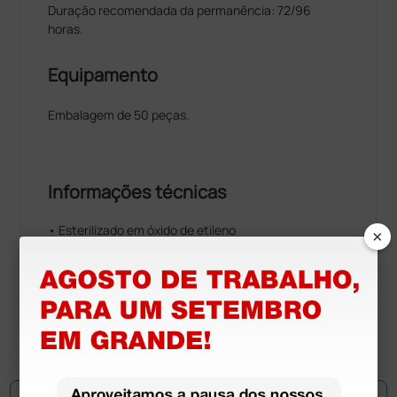
Duração recomendada da permanência: 72/96
horas.
Equipamento
Embalagem de 50 peças.
Informações técnicas
• Esterilizado em óxido de etileno
×
• Isento de Látex e PVC
• Cor de referência: amarelo
• Tamanho da agulha: 24G × 19mm
• Fluxo: 22 ml/min