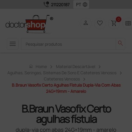
call_quality
language
211220187
0
person
favorite_border
shopping_cart
two_pager
menu
search
home
Home
Material Descartável
Agulhas, Seringas, Sistemas De Soro E Cateteres Venosos
Cateteres Venosos
B.Braun Vasofix Certo Agulhas Fístula Dupla-Via Com Abas
24G×19mm - Amarelo
B.Braun Vasofix Certo
agulhas fístula
dupla-via com abas 24G×19mm - amarelo