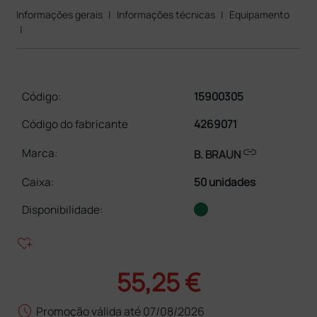
Informações gerais
|
Informações técnicas
|
Equipamento
|
Código:
15900305
Código do fabricante
4269071
link
Marca:
B. BRAUN
Caixa
:
50 unidades
Disponibilidade:
heart_plus
55,25 €
schedule
Promoção válida até 07/08/2026