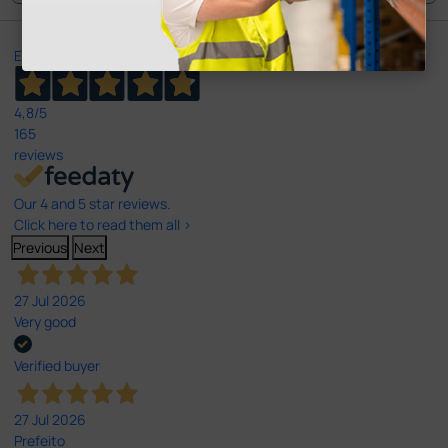
Excellent
4,8
/5
165
reviews
Our 4 and 5 star reviews.
Click here to read them all >
Previous
Next
27 Jul 2026
Very good
Verified buyer
27 Jul 2026
Prefeito