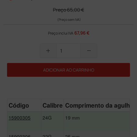
Preço
65,00 €
(Preço sem IVA)
67,96 €
Preço inclui IVA
add
remove
ADICIONAR AO CARRINHO
Código
Calibre
Comprimento da agulha
15900305
24G
19 mm
15900306
22G
25 mm