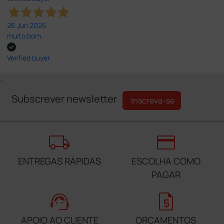
26 Jun 2026
muito bom
Verified buyer
;
Subscrever newsletter
Inscreva-se
local_shipping
credit_card
ENTREGAS RÁPIDAS
ESCOLHA COMO
PAGAR
support_agent
request_quote
APOIO AO CLIENTE
ORÇAMENTOS