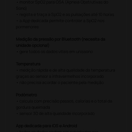
• monitor SpO2 para OSA (Apneia Obstrutivas do
Sono)
• regista e traça a SpO2 e as pulsações até 10 horas
• a App dedicada permite controlar a SpO2 nos
pormenores
Medição da pressão por Bluetooth (necesita da
unidade opcional)
• gere todos os dados vitais em uníssono
Temperatura
• medição rápida e de alta qualidade da temperatura
graças ao sensor a infravermelhos incorporado
• não precisa acordar o paciente pela medição
Podómetro
• calcula com precisão passos, calorias e o total da
gordura queimada
• sensor 3D de alta qualidade incorporado
App dedicada para iOS e Android
• todos os dados podem ser exportados por