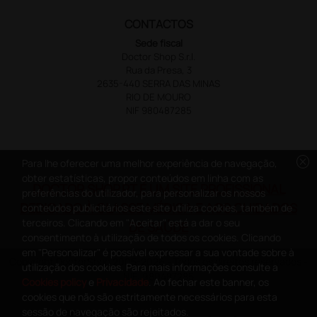
CONTACTOS
Sede fiscal
Doctor Shop S.r.l.
Rua da Presa, 3
2635-440 SERRA DAS MINAS
RIO DE MOURO
NIF 980487285
cancel
Para lhe oferecer uma melhor experiência de navegação,
obter estatísticas, propor conteúdos em linha com as
DOCTOR SHOP.PT É UM SITE PROFISSIONAL
preferências do utilizador, para personalizar os nossos
DEDICADO À CLASSE MÉDICA E AOS CUIDADOS
conteúdos publicitários este site utiliza cookies, também de
terceiros. Clicando em "Aceitar" está a dar o seu
DE SAÚDE
consentimento à utilização de todos os cookies. Clicando
em "Personalizar" é possível expressar a sua vontade sobre à
Copyright DoctorShop 2005-2026 - Todos os direitos reservados -
utilização dos cookies. Para mais informações consulte a
NIF: 980487285
Cookies policy
e
Privacidade
. Ao fechar este banner, os
cookies que não são estritamente necessários para esta
sessão de navegação são rejeitados.