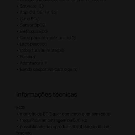
• Sotware: GB
• App: GB, DE, FR, ES
• Cabo ECG
• Sensor SpO2
• Elétrodos ECG
• Cabo para carregar (micro D)
• Laço pescoço
• Cobertura de proteção
• Pulseira
• Adaptador a Y
• Banda desportiva para o peito
Informações técnicas
ECG
• medição do ECG quer com cabo quer sem cabo
• frequência amostragem de 500 Hz
• possibilidade de reproduzir 30/60 segundos de
traçado