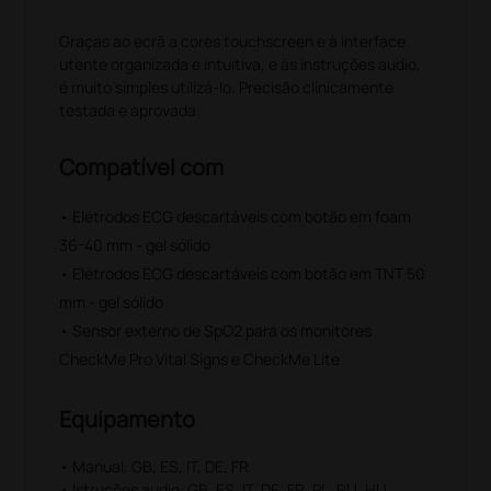
Graças ao ecrã a cores touchscreen e à interface
utente organizada e intuitiva, e às instruções audio,
é muito simples utilizá-lo. Precisão clinicamente
testada e aprovada.
Compatível com
• Elétrodos ECG descartáveis com botão em foam
36-40 mm - gel sólido
• Elétrodos ECG descartáveis com botão em TNT 50
mm - gel sólido
• Sensor externo de SpO2 para os monitores
CheckMe Pro Vital Signs e CheckMe Lite
Equipamento
• Manual: GB, ES, IT, DE, FR
• Istruções audio: GB, ES, IT, DE, FR, PL, RU, HU