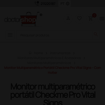
call_quality
language
211220187
0
person
favorite_border
shopping_cart
two_pager
menu
search
home
Home
Instrumentos
Monitores Multiparamétricos E Acessórios
Monitores Multiparamétricos
Monitor Multiparamétrico Portátil Checkme Pro Vital Signs - Com
Holter
Monitor multiparamétrico
portátil Checkme Pro Vital
Signs