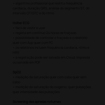
• algoritmo profissional que restitui frequência
cardíaca, duração QRS, análise do segmento ST, do
intervalo QT/QTC e do ritmo
Holter ECG
• fácil de vestir e usar
• regista em contínuo 24 horas de traçado
• possibilidade de controlar o traçado e o relatório
quer com App quer com PC
• os relatórios incluem frequência cardíaca, ritmo e
HRV
• a registação pode ser salvada em Cloud, impressa
ou salvada em PDF
SpO2
• medição da saturação quer com cabo quer sem
cabo
• medição da saturação do oxigénio, quer pulsações
quer intensidade das pulsações
Screening das apneias noturnas