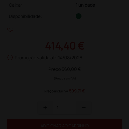
Caixa
:
1 unidade
Disponibilidade:
heart_plus
414,40 €
schedule
Promoção válida até 14/08/2026
Preço
560,00 €
(Preço sem IVA)
509,71 €
Preço inclui IVA
add
remove
ADICIONAR AO CARRINHO