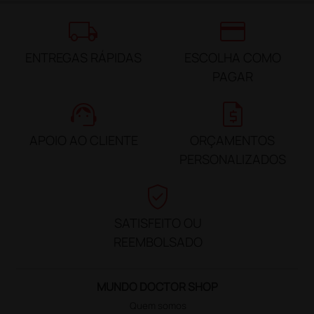
local_shipping
credit_card
ENTREGAS RÁPIDAS
ESCOLHA COMO
PAGAR
support_agent
request_quote
APOIO AO CLIENTE
ORÇAMENTOS
PERSONALIZADOS
verified_user
SATISFEITO OU
REEMBOLSADO
MUNDO DOCTOR SHOP
Quem somos