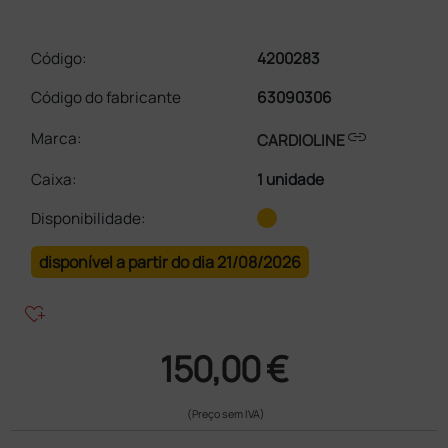
Código:
4200283
Código do fabricante
63090306
link
Marca:
CARDIOLINE
Caixa
:
1 unidade
Disponibilidade:
disponível a partir do dia 21/08/2026
heart_plus
150,00 €
(Preço sem IVA)