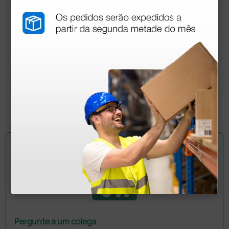
Holter ECG Walk400h 5, 7 ou 10 fios somente
gravador
2 322,00 €
2 580,00 €
(Preço sem IVA)
1 unidade
Pergunte a um colega