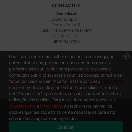
CONTACTOS
Sede fiscal
Doctor Shop S.r.l.
Rua da Presa, 3
2635-440 SERRA DAS MINAS
RIO DE MOURO
NIF 980487285
cancel
Para lhe oferecer uma melhor experiência de navegação,
obter estatísticas, propor conteúdos em linha com as
preferências do utilizador, para personalizar os nossos
DOCTOR SHOP.PT É UM SITE PROFISSIONAL
conteúdos publicitários este site utiliza cookies, também de
terceiros. Clicando em "Aceitar" está a dar o seu
DEDICADO À CLASSE MÉDICA E AOS CUIDADOS
consentimento à utilização de todos os cookies. Clicando
DE SAÚDE
em "Personalizar" é possível expressar a sua vontade sobre à
utilização dos cookies. Para mais informações consulte a
Copyright DoctorShop 2005-2026 - Todos os direitos reservados -
Cookies policy
e
Privacidade
. Ao fechar este banner, os
NIF: 980487285
cookies que não são estritamente necessários para esta
sessão de navegação são rejeitados.
Aceitar