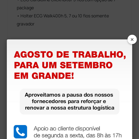
package
• Holter ECG Walk400h 5, 7 ou 10 fios somente
gravador
×
Pode ser utilizado com: