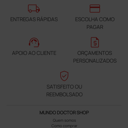
local_shipping
credit_card
ENTREGAS RÁPIDAS
ESCOLHA COMO
PAGAR
support_agent
request_quote
APOIO AO CLIENTE
ORÇAMENTOS
PERSONALIZADOS
verified_user
SATISFEITO OU
REEMBOLSADO
MUNDO DOCTOR SHOP
Quem somos
Como comprar