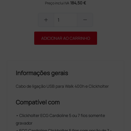
184,50 €
Preço inclui IVA
add
remove
ADICIONAR AO CARRINHO
Informações gerais
Cabo de ligação USB para Walk 400h e Clickholter
Compatível com
• Clickholter ECG Cardioline 5 ou 7 fios somente
gravador
• ECG Cardioline Clickholter 5 fios com opção de 7 -