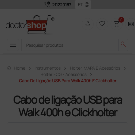
call_quality
language
211220187
0
person
favorite_border
shopping_cart
two_pager
menu
search
home
Home
Instrumentos
Holter, MAPA E Acessórios
Holter ECG - Acessórios
Cabo De Ligação USB Para Walk 400h E Clickholter
Cabo de ligação USB para
Walk 400h e Clickholter