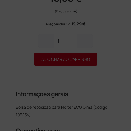
(Preço sem IVA)
19,29 €
Preço inclui IVA
add
remove
ADICIONAR AO CARRINHO
Informações gerais
Bolsa de reposição para Holter ECG Gima (código
105454).
Compatível com