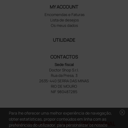
MY ACCOUNT
Encomendas e Faturas
Lista de desejos
Os meus dados
UTILIDADE
CONTACTOS
Sede fiscal
Doctor Shop S.r.l.
Rua da Presa, 3
2635-440 SERRA DAS MINAS
RIO DE MOURO
NIF 980487285
cancel
Para lhe oferecer uma melhor experiência de navegação,
obter estatísticas, propor conteúdos em linha com as
DOCTOR SHOP.PT É UM SITE PROFISSIONAL
preferências do utilizador, para personalizar os nossos