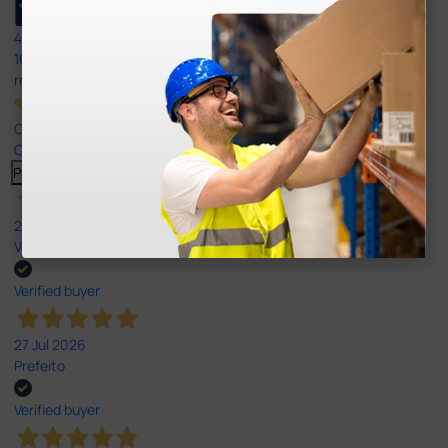
4,8
/5
165
reviews
Our 4 and 5 star reviews.
Click here to read them all >
Previous
Next
27 Jul 2026
Very good
Verified buyer
27 Jul 2026
Prefeito
Verified buyer