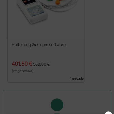
Holter ecg 24 h com software
401,50 €
550,00 €
(Preço sem IVA)
1 unidade