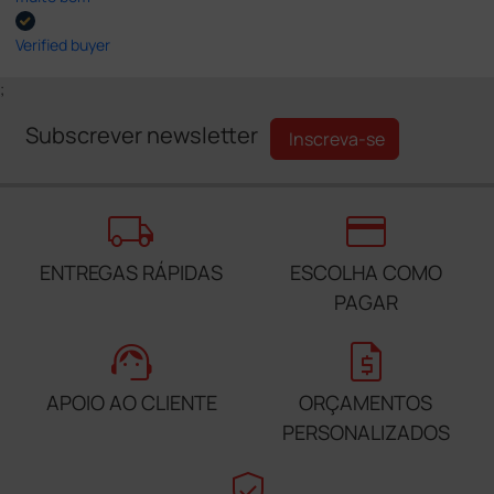
Verified buyer
;
Subscrever newsletter
Inscreva-se
local_shipping
credit_card
ENTREGAS RÁPIDAS
ESCOLHA COMO
PAGAR
support_agent
request_quote
APOIO AO CLIENTE
ORÇAMENTOS
PERSONALIZADOS
verified_user