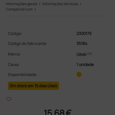
Informações gerais
|
Informações técnicas
|
Compatível com
|
Código:
2300175
Código do fabricante
35184
link
Marca:
GIMA
Caixa
:
1 unidade
Disponibilidade:
Em stock em 15 dias úteis
heart_plus
15,68 €