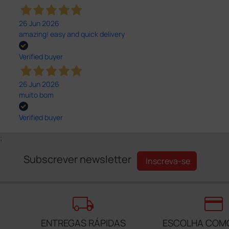
26 Jun 2026
amazing! easy and quick delivery
Verified buyer
26 Jun 2026
muito bom
Verified buyer
;
Subscrever newsletter
Inscreva-se
local_shipping
credit_card
ENTREGAS RÁPIDAS
ESCOLHA COM