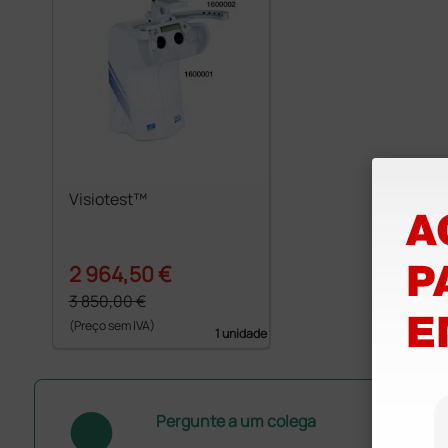
Visiotest™
2 964,50 €
3 850,00 €
(Preço sem IVA)
1 unidade
Pergunte a um colega