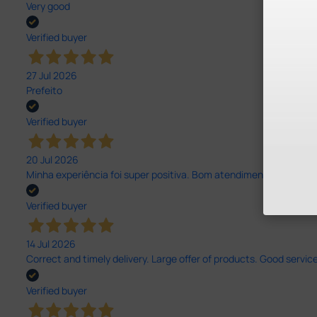
Very good
Verified buyer
27 Jul 2026
Prefeito
Verified buyer
20 Jul 2026
Minha experiência foi super positiva. Bom atendimento e recebi 
Verified buyer
14 Jul 2026
Correct and timely delivery. Large offer of products. Good service
Verified buyer