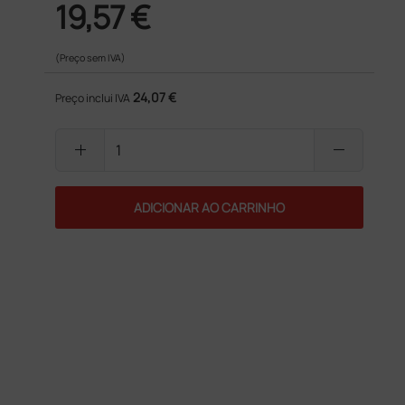
19,57 €
(Preço sem IVA)
24,07 €
Preço inclui IVA
add
remove
ADICIONAR AO CARRINHO