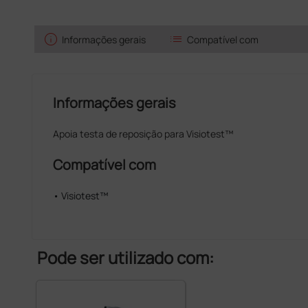
info
list
Informações gerais
Compatível com
Informações gerais
Apoia testa de reposição para Visiotest™
Compatível com
• Visiotest™
Pode ser utilizado com: