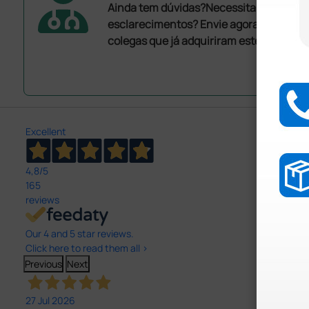
Ainda tem dúvidas?Necessita de mais
esclarecimentos? Envie agora a sua que
colegas que já adquiriram este produto.
Excellent
4,8
/5
165
reviews
Our 4 and 5 star reviews.
Click here to read them all >
Previous
Next
27 Jul 2026