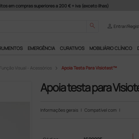
Pagamentos Seguros e Garantia de
search
person
Entrar/Regis
RUMENTOS
EMERGÊNCIA
CURATIVOS
MOBILIÁRIO CLÍNICO
Função Visual - Acessórios
Apoia Testa Para Visiotest™
Apoia testa para Visio
Informações gerais
|
Compatível com
|