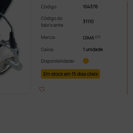
Código:
104376
Código do
31110
fabricante
link
Marca:
GIMA
Caixa
:
1 unidade
Disponibilidade:
Em stock em 15 dias úteis
heart_plus