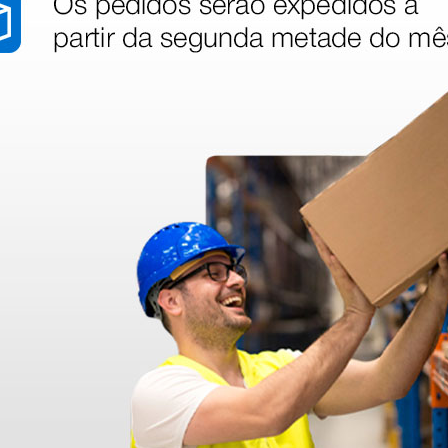
1 unidade
ux 55 - a
Espelho frontal Lux 100 -