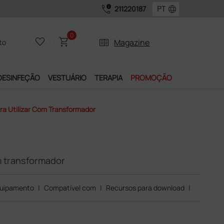
call_quality
language
211220187
0
favorite_border
shopping_cart
two_pager
Magazine
to
DESINFEÇÃO
VESTUÁRIO
TERAPIA
PROMOÇÃO
ra Utilizar Com Transformador
om transformador
uipamento
|
Compatível com
|
Recursos para download
|