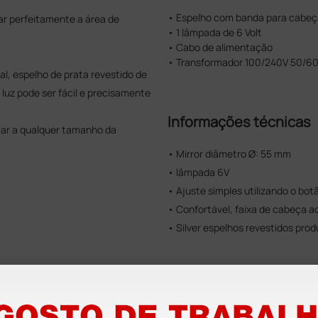
• Espelho com banda para cabeç
ar perfeitamente a área de
• 1 lâmpada de 6 Volt
• Cabo de alimentação
• Transformador 100/240V 50/6
al, espelho de prata revestido de
 luz pode ser fácil e precisamente
Informações técnicas
ar a qualquer tamanho da
• Mirror diâmetro Ø: 55 mm
• lâmpada 6V
• Ajuste simples utilizando o bot
• Confortável, faixa de cabeça a
• Silver espelhos revestidos pr