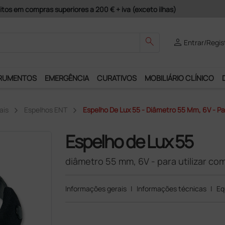
guros e Garantia de Satisfação!
search
person
Entrar/Regis
RUMENTOS
EMERGÊNCIA
CURATIVOS
MOBILIÁRIO CLÍNICO
ais
Espelhos ENT
Espelho De Lux 55 - Diâmetro 55 Mm, 6V - Pa
Espelho de Lux 55
diâmetro 55 mm, 6V - para utilizar c
Informações gerais
|
Informações técnicas
|
Eq