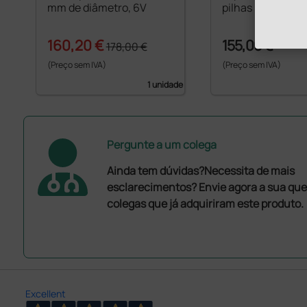
mm de diâmetro, 6V
pilhas
160,20 €
155,00 €
178,00 €
(Preço sem IVA)
(Preço sem IVA)
1 unidade
Pergunte a um colega
Ainda tem dúvidas?Necessita de mais
esclarecimentos? Envie agora a sua que
colegas que já adquiriram este produto.
Excellent