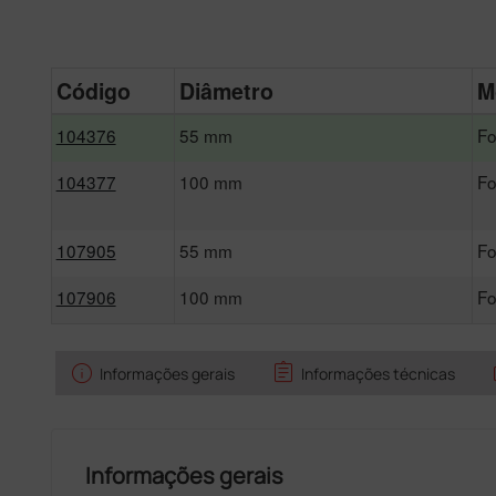
Código
Diâmetro
M
104376
55 mm
Fo
104377
100 mm
Fo
107905
55 mm
Fo
107906
100 mm
Fo
info
assignment
Informações gerais
Informações técnicas
Informações gerais