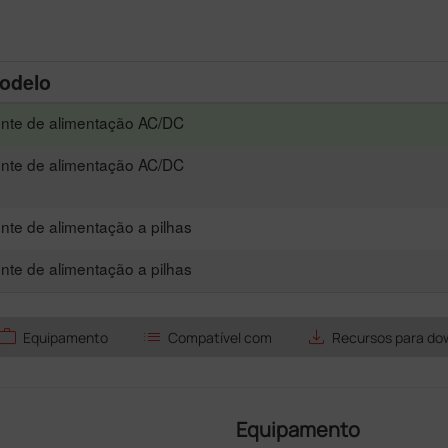
odelo
nte de alimentação AC/DC
nte de alimentação AC/DC
nte de alimentação a pilhas
nte de alimentação a pilhas
work
list
save_alt
Equipamento
Compatível com
Recursos para do
Equipamento