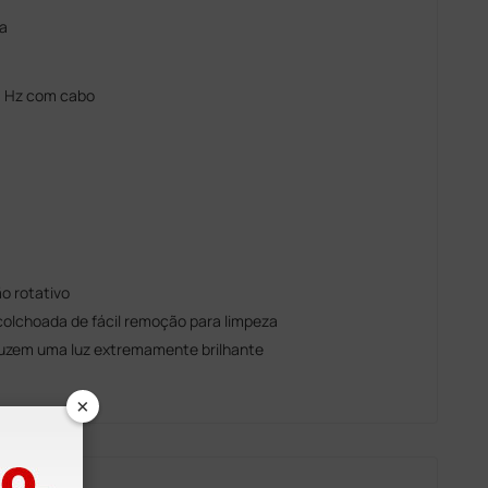
a
0 Hz com cabo
ão rotativo
colchoada de fácil remoção para limpeza
oduzem uma luz extremamente brilhante
×