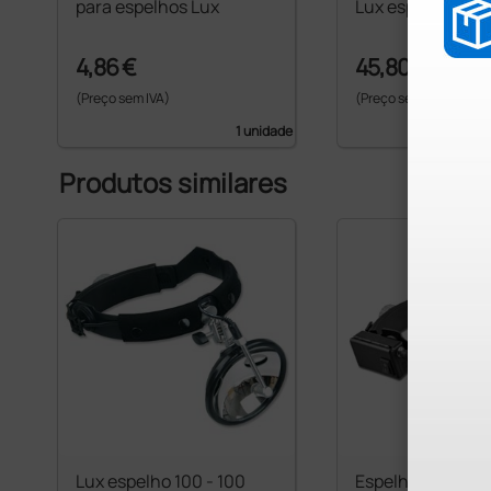
para espelhos Lux
Lux espelho 55
4,86 €
45,80 €
(Preço sem IVA)
(Preço sem IVA)
1 unidade
Produtos similares
Lux espelho 100 - 100
Espelho frontal L