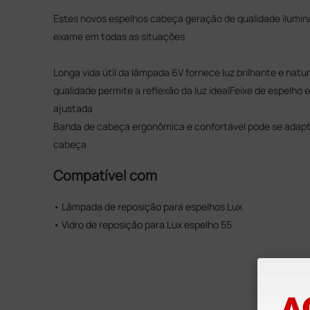
Estes novos espelhos cabeça geração de qualidade ilumin
exame em todas as situações
Longa vida útil da lâmpada 6V fornece luz brilhante e natur
qualidade permite a reflexão da luz idealFeixe de espelho e
ajustada
Banda de cabeça ergonômica e confortável pode se adapt
cabeça
Compatível com
• Lâmpada de reposição para espelhos Lux
• Vidro de reposição para Lux espelho 55