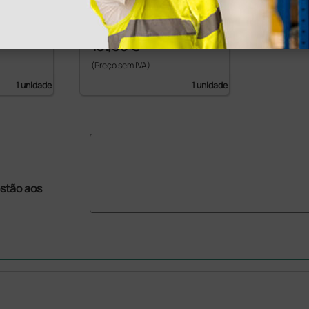
a pilhas
181,00 €
(Preço sem IVA)
1 unidade
1 unidade
stão aos