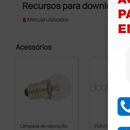
Recursos para download
Manual utilizador
Acessórios
Lâmpada de reposição
Vidro de reposiç