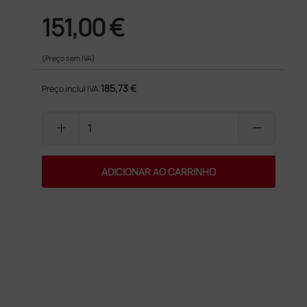
151,00 €
(Preço sem IVA)
185,73 €
Preço inclui IVA
add
remove
ADICIONAR AO CARRINHO