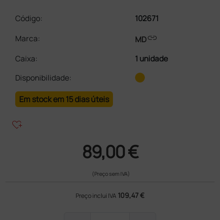
Código:
102671
link
Marca:
MD
Caixa
:
1 unidade
Disponibilidade:
Em stock em 15 dias úteis
heart_plus
89,00 €
(Preço sem IVA)
109,47 €
Preço inclui IVA