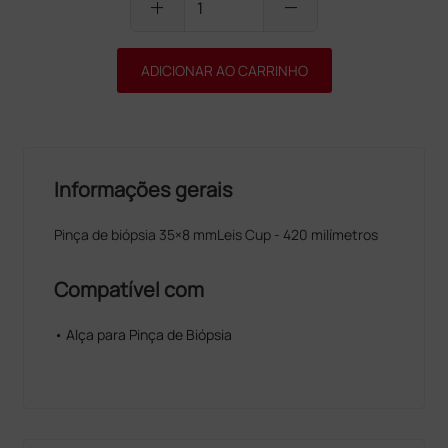
add
remove
ADICIONAR AO CARRINHO
Informações gerais
Pinça de biópsia 35×8 mmLeis Cup - 420 milímetros
Compatível com
• Alça para Pinça de Biópsia