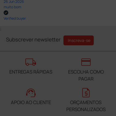
26 Jun 2026
muito bom
Verified buyer
;
Subscrever newsletter
Inscreva-se
local_shipping
credit_card
ENTREGAS RÁPIDAS
ESCOLHA COMO
PAGAR
support_agent
request_quote
APOIO AO CLIENTE
ORÇAMENTOS
PERSONALIZADOS