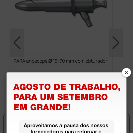
PARA anoscope Ø 15×70 mm com obturador
×
333,00 €
(Preço sem IVA)
1 unidade