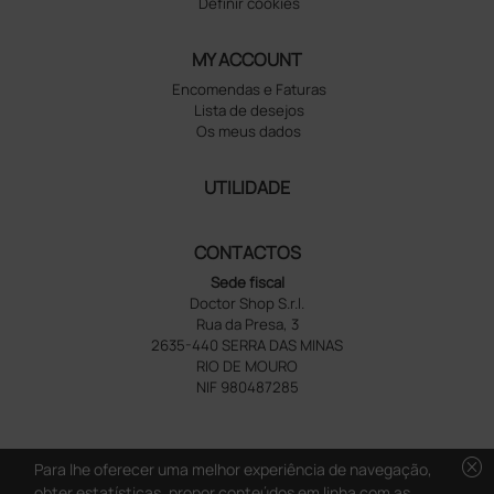
Definir cookies
MY ACCOUNT
Encomendas e Faturas
Lista de desejos
Os meus dados
UTILIDADE
CONTACTOS
Sede fiscal
Doctor Shop S.r.l.
Rua da Presa, 3
2635-440 SERRA DAS MINAS
RIO DE MOURO
NIF 980487285
cancel
Para lhe oferecer uma melhor experiência de navegação,
obter estatísticas, propor conteúdos em linha com as