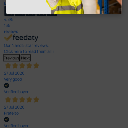
Excellent
4,8
/5
165
reviews
Our 4 and 5 star reviews.
Click here to read them all >
Previous
Next
27 Jul 2026
Very good
Verified buyer
27 Jul 2026
Prefeito
Verified buyer