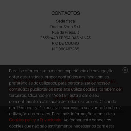
CONTACTOS
Sede fiscal
Doctor Shop S.r.l.
Rua da Presa, 3
2635-440 SERRA DAS MINAS
RIO DE MOURO
NIF 980487285
cancel
Para lhe oferecer uma melhor experiência de navegação,
obter estatísticas, propor conteúdos em linha com as
DOCTOR SHOP.PT É UM SITE PROFISSIONAL
preferências do utilizador, para personalizar os nossos
DEDICADO À CLASSE MÉDICA E AOS CUIDADOS
conteúdos publicitários este site utiliza cookies, também de
terceiros. Clicando em "Aceitar" está a dar o seu
DE SAÚDE
consentimento à utilização de todos os cookies. Clicando
em "Personalizar" é possível expressar a sua vontade sobre à
Copyright DoctorShop 2005-2026 - Todos os direitos reservados -
utilização dos cookies. Para mais informações consulte a
NIF: 980487285
Cookies policy
e
Privacidade
. Ao fechar este banner, os
cookies que não são estritamente necessários para esta