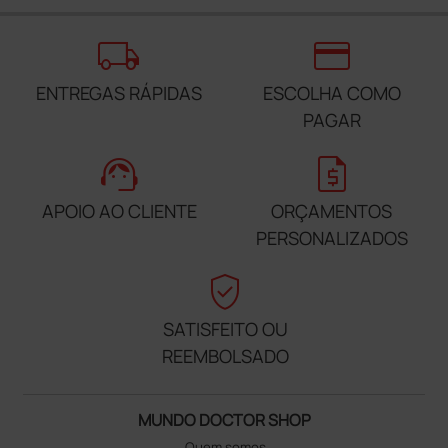
local_shipping
credit_card
ENTREGAS RÁPIDAS
ESCOLHA COMO
PAGAR
support_agent
request_quote
APOIO AO CLIENTE
ORÇAMENTOS
PERSONALIZADOS
verified_user
SATISFEITO OU
REEMBOLSADO
MUNDO DOCTOR SHOP
Quem somos