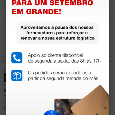
colegas que já adquiriram este produto.
Envie a sua questão
Excellent
4,8
/5
165
reviews
Our 4 and 5 star reviews.
Click here to read them all >