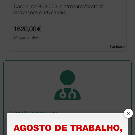
Cardioline ECG100S, eletrocardiógrafo 12
derivações e 3/6 canais
1 620,00 €
(Preço sem IVA)
1 unidade
×
Pergunte a um colega
Ainda tem dúvidas?Necessita de mais
esclarecimentos? Envie agora a sua questão aos