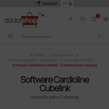
call_quality
language
211220187
0
person
favorite_border
shopping_cart
two_pager
menu
search
home
Home
Instrumentos
Eletrocardiógrafos - Acessórios
Software Para ECG
Software Cardioline Cubelink - Conexão Para Cubeecg
Software Cardioline
Cubelink
conexão para Cubeecg