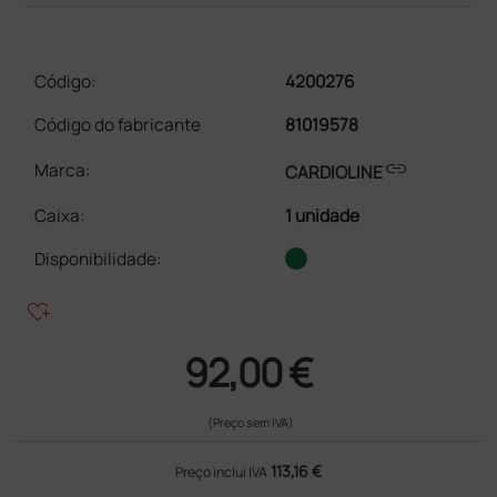
Código:
4200276
Código do fabricante
81019578
link
Marca:
CARDIOLINE
Caixa
:
1 unidade
Disponibilidade:
heart_plus
92,00 €
(Preço sem IVA)
113,16 €
Preço inclui IVA