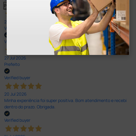
Previous
Next
27 Jul 2026
Very good
Verified buyer
27 Jul 2026
Prefeito
Verified buyer
20 Jul 2026
Minha experiência foi super positiva. Bom atendimento e recebi
dentro do prazo. Obrigada.
Verified buyer