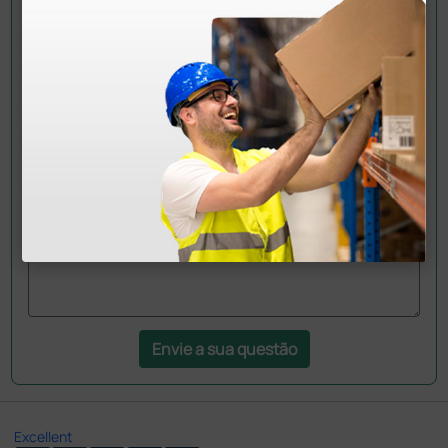
Pergunte a um colega
Ainda tem dúvidas?Necessita de mais
esclarecimentos? Envie agora a sua questão aos
colegas que já adquiriram este produto.
Envie a sua questão
Excellent