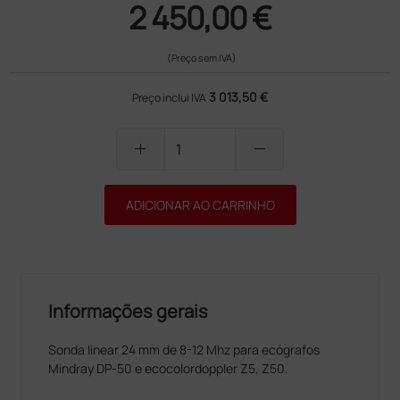
2 450,00 €
(Preço sem IVA)
3 013,50 €
Preço inclui IVA
add
remove
ADICIONAR AO CARRINHO
Informações gerais
Sonda linear 24 mm de 8-12 Mhz para ecógrafos
Mindray DP-50 e ecocolordoppler Z5, Z50.