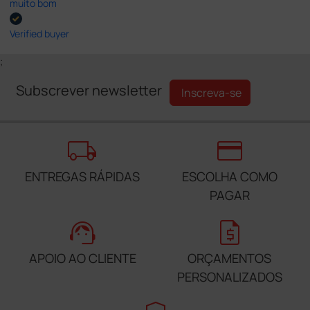
muito bom
Verified buyer
;
Subscrever newsletter
Inscreva-se
local_shipping
credit_card
ENTREGAS RÁPIDAS
ESCOLHA COMO
PAGAR
support_agent
request_quote
APOIO AO CLIENTE
ORÇAMENTOS
PERSONALIZADOS