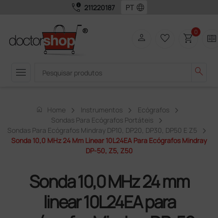
call_quality
language
211220187
0
person
favorite_border
shopping_cart
two_pager
menu
search
home
Home
Instrumentos
Ecógrafos
Sondas Para Ecógrafos Portáteis
Sondas Para Ecógrafos Mindray DP10, DP20, DP30, DP50 E Z5
Sonda 10,0 MHz 24 Mm Linear 10L24EA Para Ecógrafos Mindray
DP-50, Z5, Z50
Sonda 10,0 MHz 24 mm
linear 10L24EA para