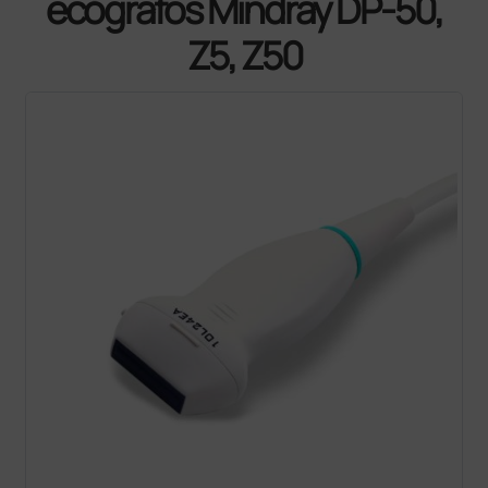
ecógrafos Mindray DP-50,
Z5, Z50