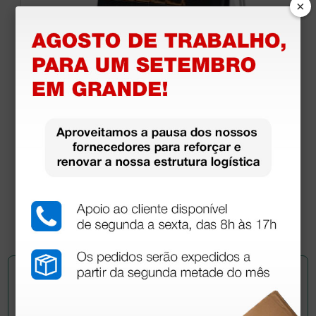
×
Ecógrafo portátil Mindray DP-50 Expert - sem
sondas
3 636,00 €
5 050,00 €
(Preço sem IVA)
1 unidade