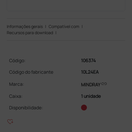
Informações gerais
|
Compatível com
|
Recursos para download
|
Código:
106374
Código do fabricante
10L24EA
link
Marca:
MINDRAY
Caixa
:
1 unidade
Disponibilidade:
heart_plus