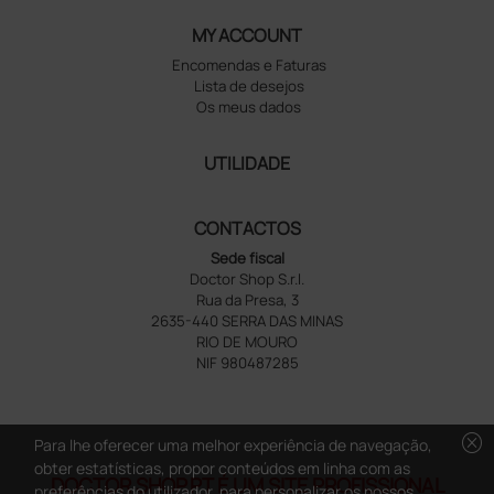
MY ACCOUNT
Encomendas e Faturas
Lista de desejos
Os meus dados
UTILIDADE
CONTACTOS
Sede fiscal
Doctor Shop S.r.l.
Rua da Presa, 3
2635-440 SERRA DAS MINAS
RIO DE MOURO
NIF 980487285
cancel
Para lhe oferecer uma melhor experiência de navegação,
obter estatísticas, propor conteúdos em linha com as
DOCTOR SHOP.PT É UM SITE PROFISSIONAL
preferências do utilizador, para personalizar os nossos