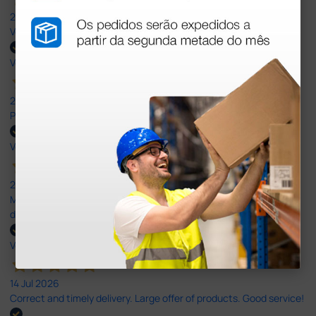
27 Jul 2026
Very good
Verified buyer
27 Jul 2026
Prefeito
Verified buyer
20 Jul 2026
Minha experiência foi super positiva. Bom atendimento e recebi
dentro do prazo. Obrigada.
Verified buyer
14 Jul 2026
Correct and timely delivery. Large offer of products. Good service!