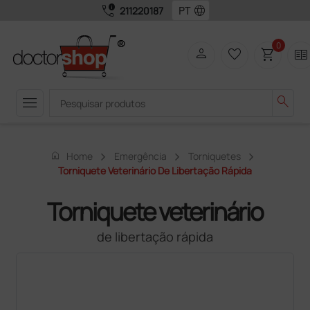
call_quality
language
211220187
0
person
favorite_border
shopping_cart
two_pager
menu
search
home
Home
Emergência
Torniquetes
Torniquete Veterinário De Libertação Rápida
Torniquete veterinário
de libertação rápida