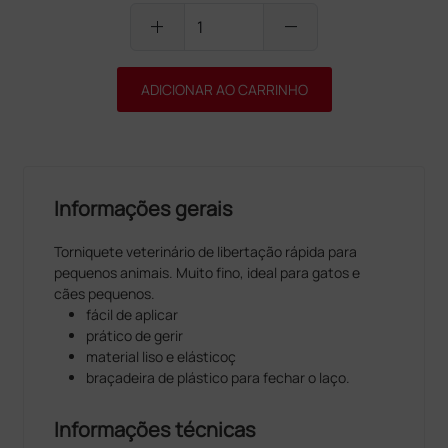
add
remove
ADICIONAR AO CARRINHO
Informações gerais
Torniquete veterinário de libertação rápida para
pequenos animais. Muito fino, ideal para gatos e
cães pequenos.
fácil de aplicar
prático de gerir
material liso e elásticoç
braçadeira de plástico para fechar o laço.
Informações técnicas