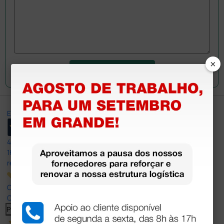
×
Envie a sua questão
Excellent
4,8
/5
165
reviews
Our 4 and 5 star reviews.
Click here to read them all >
Previous
Next