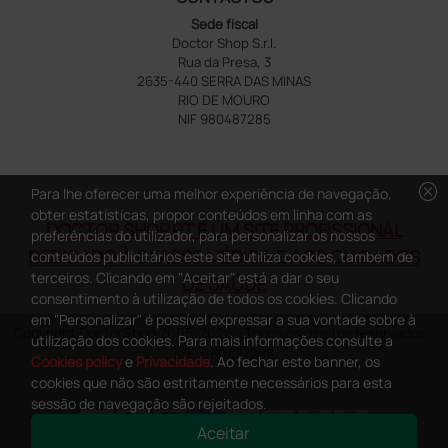
Sede fiscal
Doctor Shop S.r.l.
Rua da Presa, 3
2635-440 SERRA DAS MINAS
RIO DE MOURO
NIF 980487285
cancel
Para lhe oferecer uma melhor experiência de navegação,
obter estatísticas, propor conteúdos em linha com as
DOCTOR SHOP.PT É UM SITE PROFISSIONAL
preferências do utilizador, para personalizar os nossos
DEDICADO À CLASSE MÉDICA E AOS CUIDADOS
conteúdos publicitários este site utiliza cookies, também de
terceiros. Clicando em "Aceitar" está a dar o seu
DE SAÚDE
consentimento à utilização de todos os cookies. Clicando
em "Personalizar" é possível expressar a sua vontade sobre à
Copyright DoctorShop 2005-2026 - Todos os direitos reservados -
utilização dos cookies. Para mais informações consulte a
NIF: 980487285
Cookies policy
e
Privacidade
. Ao fechar este banner, os
cookies que não são estritamente necessários para esta
sessão de navegação são rejeitados.
Aceitar