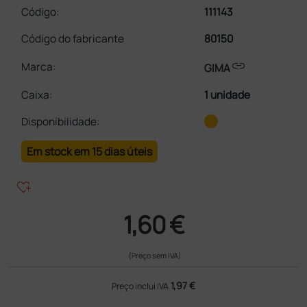
Código:
111143
Código do fabricante
80150
link
Marca:
GIMA
Caixa
:
1 unidade
Disponibilidade:
Em stock em 15 dias úteis
heart_plus
1,60 €
(Preço sem IVA)
1,97 €
Preço inclui IVA