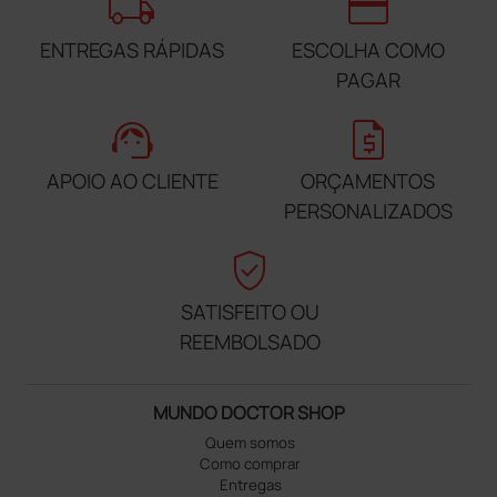
local_shipping
credit_card
ENTREGAS RÁPIDAS
ESCOLHA COMO
PAGAR
support_agent
request_quote
APOIO AO CLIENTE
ORÇAMENTOS
PERSONALIZADOS
verified_user
SATISFEITO OU
REEMBOLSADO
MUNDO DOCTOR SHOP
Quem somos
Como comprar
Entregas