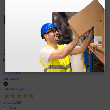
Excellent
4,8
/5
165
reviews
Our 4 and 5 star reviews.
Click here to read them all >
Previous
Next
27 Jul 2026
Very good
Verified buyer
27 Jul 2026
Prefeito