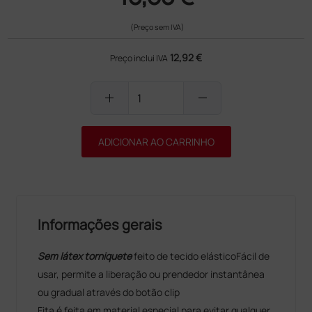
(Preço sem IVA)
12,92 €
Preço inclui IVA
add
remove
ADICIONAR AO CARRINHO
Informações gerais
Sem látex torniquete
feito de tecido elásticoFácil de
usar, permite a liberação ou prendedor instantânea
ou gradual através do botão clip
Fita é feita em material especial para evitar qualquer