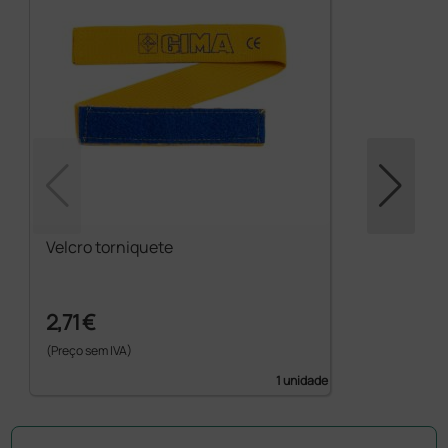
Velcro torniquete
2,71 €
(Preço sem IVA)
1 unidade