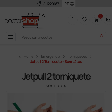
call_quality
language
211220187
0
person
favorite_border
shopping_cart
two_pager
menu
search
home
Home
Emergência
Torniquetes
Jetpull 2 Torniquete - Sem Látex
Jetpull 2 torniquete
sem látex