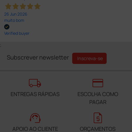
26 Jun 2026
muito bom
Verified buyer
;
Subscrever newsletter
Inscreva-se
local_shipping
credit_card
ENTREGAS RÁPIDAS
ESCOLHA COMO
PAGAR
support_agent
request_quote
APOIO AO CLIENTE
ORÇAMENTOS