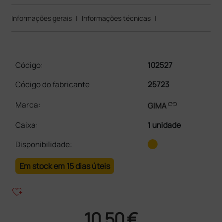
Informações gerais
|
Informações técnicas
|
Código:
102527
Código do fabricante
25723
link
Marca:
GIMA
Caixa
:
1 unidade
Disponibilidade:
Em stock em 15 dias úteis
heart_plus
10,50 €