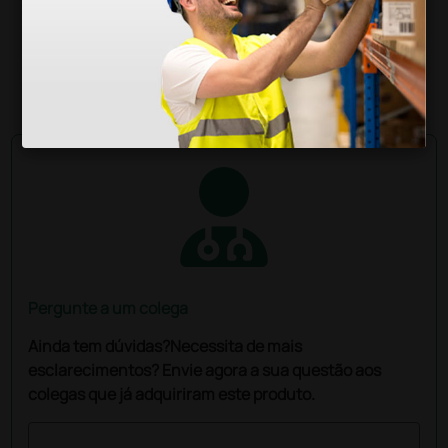
52,70 €
62,00 €
(Preço sem IVA)
1 unidade
Pergunte a um colega
Ainda tem dúvidas?Necessita de mais
esclarecimentos? Envie agora a sua questão aos
colegas que já adquiriram este produto.