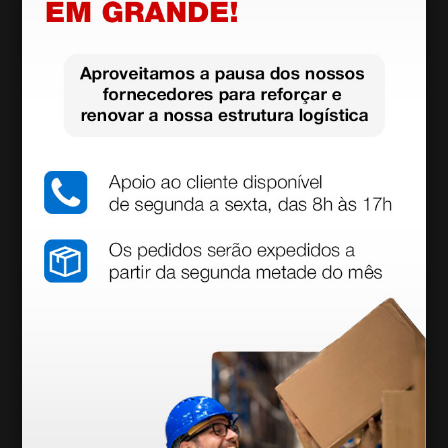
1 unidade
Pode ser utilizado com:
Ressuscitador autoclavável em silicone -
adultos, con máscara