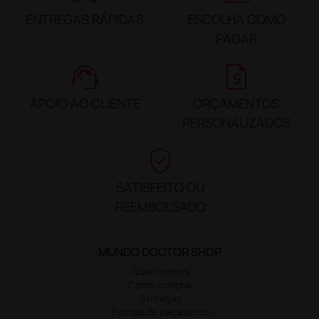
ENTREGAS RÁPIDAS
ESCOLHA COMO
PAGAR
support_agent
request_quote
APOIO AO CLIENTE
ORÇAMENTOS
PERSONALIZADOS
verified_user
SATISFEITO OU
REEMBOLSADO
MUNDO DOCTOR SHOP
Quem somos
Como comprar
Entregas
Formas de pagamento