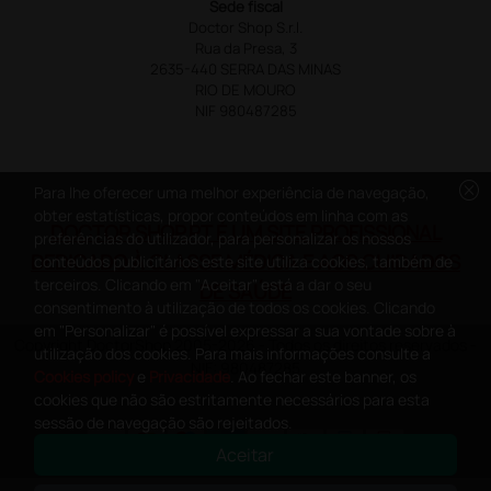
Sede fiscal
Doctor Shop S.r.l.
Rua da Presa, 3
2635-440 SERRA DAS MINAS
RIO DE MOURO
NIF 980487285
cancel
Para lhe oferecer uma melhor experiência de navegação,
obter estatísticas, propor conteúdos em linha com as
DOCTOR SHOP.PT É UM SITE PROFISSIONAL
preferências do utilizador, para personalizar os nossos
DEDICADO À CLASSE MÉDICA E AOS CUIDADOS
conteúdos publicitários este site utiliza cookies, também de
terceiros. Clicando em "Aceitar" está a dar o seu
DE SAÚDE
consentimento à utilização de todos os cookies. Clicando
em "Personalizar" é possível expressar a sua vontade sobre à
Copyright DoctorShop 2005-2026 - Todos os direitos reservados -
utilização dos cookies. Para mais informações consulte a
NIF: 980487285
Cookies policy
e
Privacidade
. Ao fechar este banner, os
cookies que não são estritamente necessários para esta
sessão de navegação são rejeitados.
Aceitar