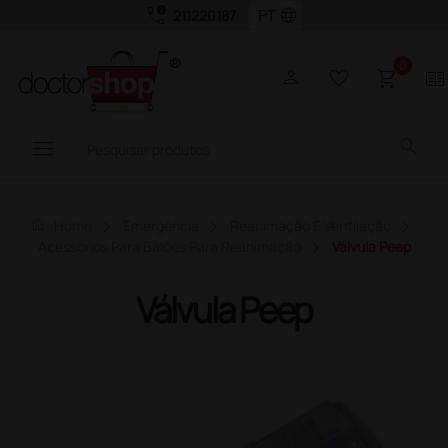
call_quality
language
211220187
0
person
favorite_border
shopping_cart
two_pager
menu
search
home
Home
Emergência
Reanimação E Ventilação
Acessórios Para Balões Para Reanimação
Válvula Peep
Válvula Peep