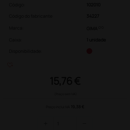
Código:
102010
Código do fabricante
34227
link
Marca:
GIMA
Caixa
:
1 unidade
Disponibilidade:
heart_plus
15,76 €
(Preço sem IVA)
19,38 €
Preço inclui IVA
add
remove