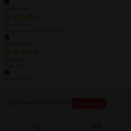
Verified buyer
26 Jun 2026
amazing! easy and quick delivery
Verified buyer
26 Jun 2026
muito bom
Verified buyer
;
Subscrever newsletter
Inscreva-se
local_shipping
credit_card