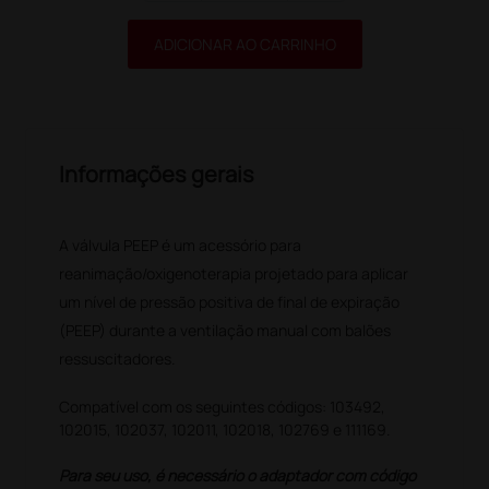
ADICIONAR AO CARRINHO
Informações gerais
A válvula PEEP é um acessório para
reanimação/oxigenoterapia projetado para aplicar
um nível de pressão positiva de final de expiração
(PEEP) durante a ventilação manual com balões
ressuscitadores.
Compatível com os seguintes códigos: 103492,
102015, 102037, 102011, 102018, 102769 e 111169.
Para seu uso, é necessário o adaptador com código