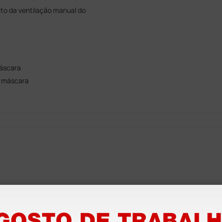
to da ventilação manual do
máscara
m máscara