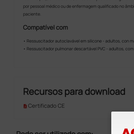
por pessoal médico ou de enfermagem qualificado no âmbi
paciente.
Compatível com
• Ressuscitador autoclavável em silicone - adultos, con 
• Ressuscitador pulmonar descartável PVC - adultos, co
Recursos para download
Certificado CE
Pode ser utilizado com: