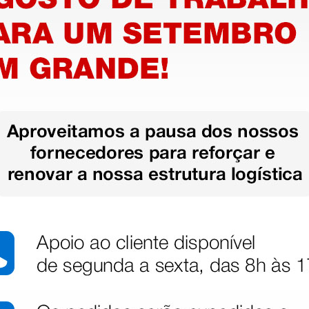
ulmonar
-
scara
1 unidade