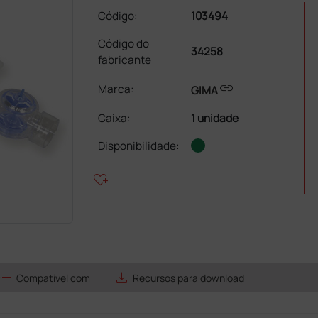
Código:
103494
Código do
34258
fabricante
link
Marca:
GIMA
Caixa
:
1 unidade
Disponibilidade:
heart_plus
list
save_alt
Compatível com
Recursos para download