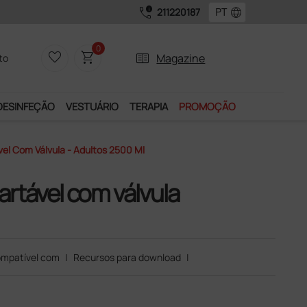
call_quality
language
211220187
0
favorite_border
shopping_cart
two_pager
Magazine
to
DESINFEÇÃO
VESTUÁRIO
TERAPIA
PROMOÇÃO
el Com Válvula - Adultos 2500 Ml
artável com válvula
mpatível com
|
Recursos para download
|