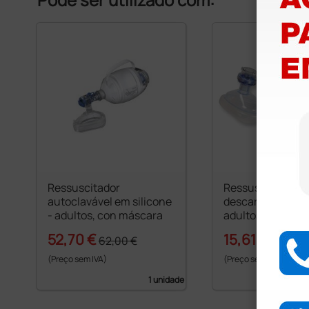
Ressuscitador
Ressuscitador p
autoclavável em silicone
descartável PVC 
- adultos, con máscara
adultos, com má
52,70 €
15,61 €
62,00 €
18,36 €
(Preço sem IVA)
(Preço sem IVA)
1 unidade