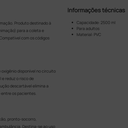
Informações técnicas
Capacidade: 2500 ml
imação. Produto destinado à
Para adultos
nimação) para a coleta e
Material: PVC
. Compatível com os códigos
oxigênio disponível no circuito
 e reduz o risco de
ção descartável elimina a
 entre os pacientes.
ção, pronto-socorro,
/ambulância. Destina-se ao uso