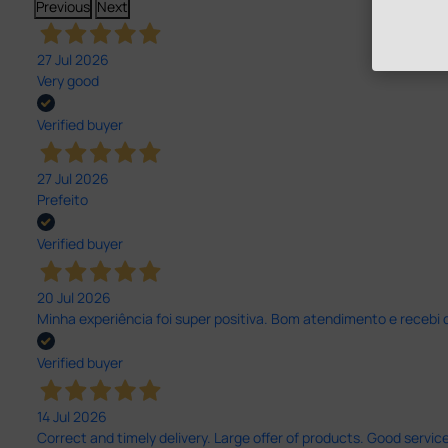
Previous
Next
27 Jul 2026
Very good
Verified buyer
27 Jul 2026
Prefeito
Verified buyer
20 Jul 2026
Minha experiência foi super positiva. Bom atendimento e recebi 
Verified buyer
14 Jul 2026
Correct and timely delivery. Large offer of products. Good service