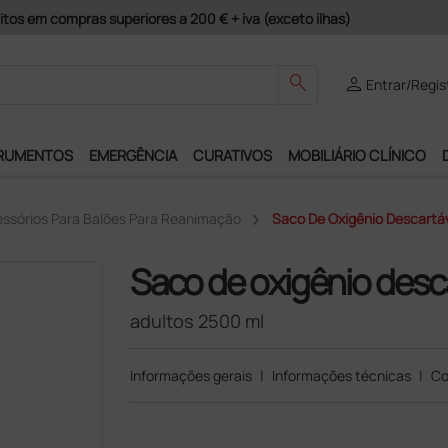
guros e Garantia de Satisfação!
search
person
Entrar/Regis
RUMENTOS
EMERGÊNCIA
CURATIVOS
MOBILIÁRIO CLÍNICO
ssórios Para Balões Para Reanimação
Saco De Oxigênio Descartáv
Saco de oxigênio desc
adultos 2500 ml
Informações gerais
|
Informações técnicas
|
Co