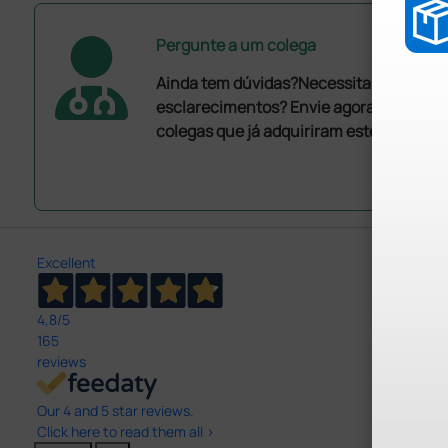
Pergunte a um colega
Ainda tem dúvidas?Necessita de mais
esclarecimentos? Envie agora a sua que
colegas que já adquiriram este produto.
Excellent
4,8
/5
165
reviews
Our 4 and 5 star reviews.
Click here to read them all >