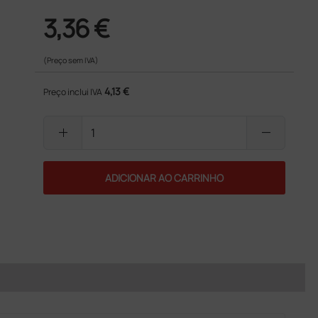
3,36 €
(Preço sem IVA)
4,13 €
Preço inclui IVA
add
remove
ADICIONAR AO CARRINHO