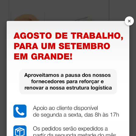
×
Máscara laríngea N ° 1,5 - recém-nascido
67,00 €
(Preço sem IVA)
1 unidade