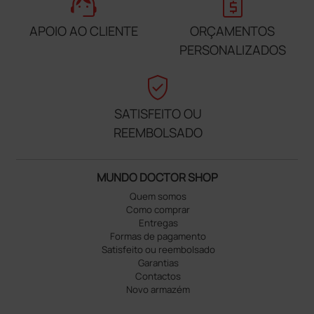
support_agent
request_quote
APOIO AO CLIENTE
ORÇAMENTOS
PERSONALIZADOS
verified_user
SATISFEITO OU
REEMBOLSADO
MUNDO DOCTOR SHOP
Quem somos
Como comprar
Entregas
Formas de pagamento
Satisfeito ou reembolsado
Garantias
Contactos
Novo armazém