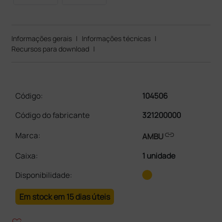
Informações gerais
|
Informações técnicas
|
Recursos para download
|
Código:
104506
Código do fabricante
321200000
link
Marca:
AMBU
Caixa
:
1 unidade
Disponibilidade:
Em stock em 15 dias úteis