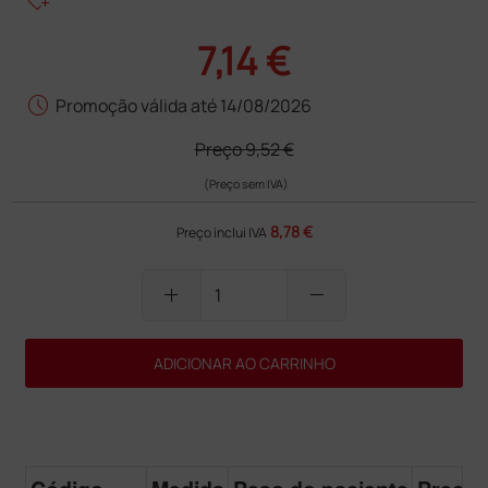
heart_plus
7,14 €
schedule
Promoção válida até 14/08/2026
Preço
9,52 €
(Preço sem IVA)
8,78 €
Preço inclui IVA
add
remove
ADICIONAR AO CARRINHO