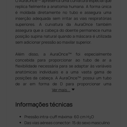
O AuraOnce™ apresenta uma curvatura especial que
replica fielmente a anatomia humana. A forma única
é moldada diretamente no tubo e assegura uma
inserção adequada sem irritar as vias respiratórias
superiores. A curvatura da AuraOnce também
assegura que a cabeça do doente permanece numa
posição supina natural quando a máscara é utilizada
sem adicionar pressão ao maxilar superior.
Além disso, a AuraOnce™ foi especialmente
concebida para proporcionar ao tubo de ar a
flexibilidade necessária para se adaptar às variáveis
anatómicas individuais e a uma vasta gama de
posições da cabeça. A AuraOnce™ possui um tubo
de ar em forma de D para proporcionar uma
aderência segura e ergonómica durante a inserção.
Ver mais...
O posicionamento é rápido, preciso e tem lugar com
a pressão interna mais baixa. Invólucro estéril pronto
Informações técnicas
a usar com código de cores e instruções de
utilização
Pressão intra-cuff máxima: 60 cm H
O
2
Tampa e tubo de ar moldados numa única peça
Das vias aéreas conector: 15 do sexo masculino
com curvatura anatomicamente correta