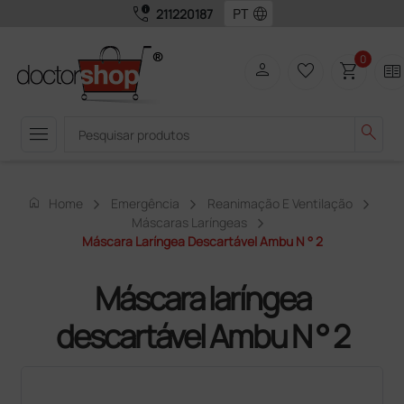
call_quality
language
211220187
0
person
favorite_border
shopping_cart
two_pager
menu
search
home
Home
Emergência
Reanimação E Ventilação
Máscaras Laríngeas
Máscara Laríngea Descartável Ambu N ° 2
Máscara laríngea
descartável Ambu N ° 2