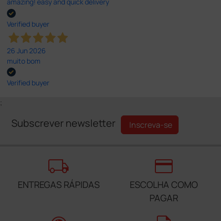
amazing! easy and quick delivery
Verified buyer
26 Jun 2026
muito bom
Verified buyer
;
Subscrever newsletter
Inscreva-se
local_shipping
credit_card
ENTREGAS RÁPIDAS
ESCOLHA COMO
PAGAR