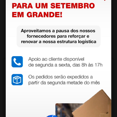
Miller Blade N1 - bebês
20,30 €
(Preço sem IVA)
1 unidade
Pergunte a um colega
Ainda tem dúvidas?Necessita de mais