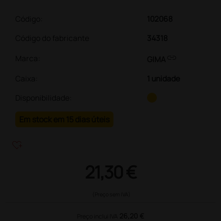
Código:
102068
Código do fabricante
34318
link
Marca:
GIMA
Caixa
:
1 unidade
Disponibilidade:
Em stock em 15 dias úteis
heart_plus
21,30 €
(Preço sem IVA)
26,20 €
Preço inclui IVA