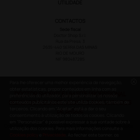
UTILIDADE
CONTACTOS
Sede fiscal
Doctor Shop S.r.l.
Rua da Presa, 3
2635-440 SERRA DAS MINAS
RIO DE MOURO
NIF 980487285
cancel
Para lhe oferecer uma melhor experiência de navegação,
obter estatísticas, propor conteúdos em linha com as
DOCTOR SHOP.PT É UM SITE PROFISSIONAL
preferências do utilizador, para personalizar os nossos
DEDICADO À CLASSE MÉDICA E AOS CUIDADOS
conteúdos publicitários este site utiliza cookies, também de
terceiros. Clicando em "Aceitar" está a dar o seu
DE SAÚDE
consentimento à utilização de todos os cookies. Clicando
em "Personalizar" é possível expressar a sua vontade sobre à
Copyright DoctorShop 2005-2026 - Todos os direitos reservados -
utilização dos cookies. Para mais informações consulte a
NIF: 980487285
Cookies policy
e
Privacidade
. Ao fechar este banner, os