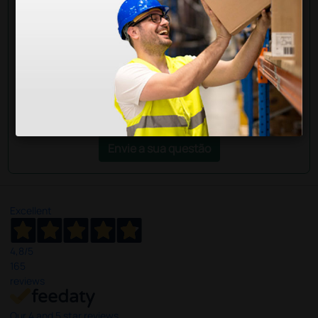
esclarecimentos? Envie agora a sua questão aos
colegas que já adquiriram este produto.
Envie a sua questão
Excellent
4,8
/5
165
reviews
Our 4 and 5 star reviews.