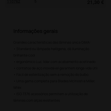
110762
5
21,30 €
Informações gerais
Grandes características das lâminas única GIMA:
• Standard ou lâmpada halógena, dá iluminação
brilhante cool
• ergonómico Luz, lidar com acabamento acetinado
• contatos de aço inoxidável garantem longa vida útil
• Fácil de esterilização sem a remoção do bulbo
• Uma gama completa para Blades McInosh e Miller,
látex
• ISO 7376 acessórios permitem a utilização de
lâminas com alças existentes