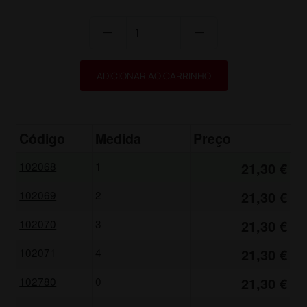
add
remove
ADICIONAR AO CARRINHO
Código
Medida
Preço
102068
1
21,30 €
102069
2
21,30 €
102070
3
21,30 €
102071
4
21,30 €
102780
0
21,30 €