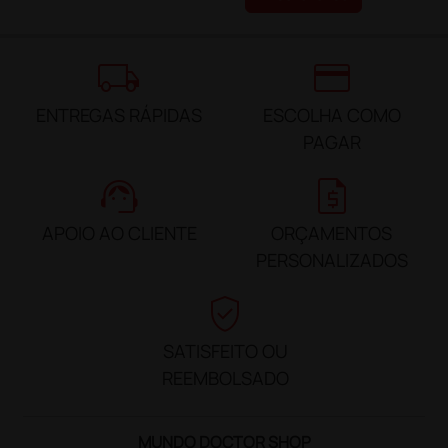
local_shipping
credit_card
ENTREGAS RÁPIDAS
ESCOLHA COMO
PAGAR
support_agent
request_quote
APOIO AO CLIENTE
ORÇAMENTOS
PERSONALIZADOS
verified_user
SATISFEITO OU
REEMBOLSADO
MUNDO DOCTOR SHOP