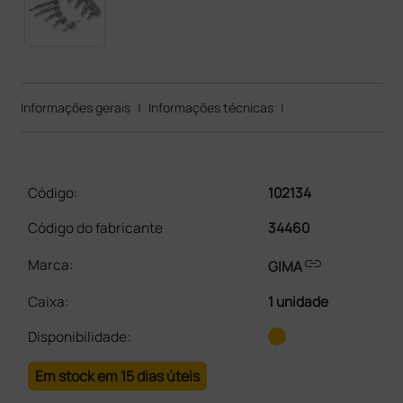
Informações gerais
|
Informações técnicas
|
Código:
102134
Código do fabricante
34460
link
Marca:
GIMA
Caixa
:
1 unidade
Disponibilidade:
Em stock em 15 dias úteis