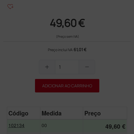
heart_plus
49,60 €
(Preço sem IVA)
61,01 €
Preço inclui IVA
add
remove
ADICIONAR AO CARRINHO
Código
Medida
Preço
102134
00
49,60 €