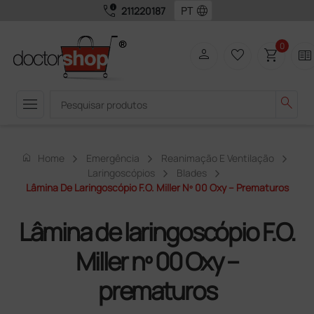
call_quality
language
211220187
0
person
favorite_border
shopping_cart
two_pager
menu
search
home
Home
Emergência
Reanimação E Ventilação
Laringoscópios
Blades
Lâmina De Laringoscópio F.O. Miller Nº 00 Oxy – Prematuros
Lâmina de laringoscópio F.O.
Miller nº 00 Oxy –
prematuros