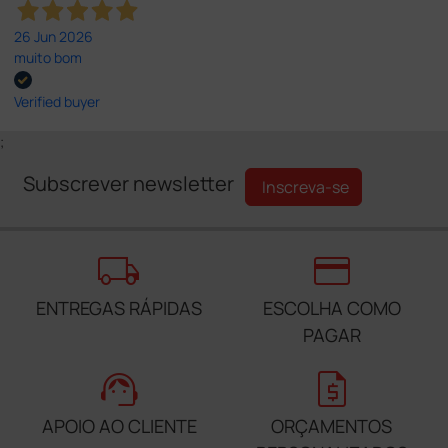
26 Jun 2026
muito bom
Verified buyer
;
Subscrever newsletter
Inscreva-se
local_shipping
credit_card
ENTREGAS RÁPIDAS
ESCOLHA COMO
PAGAR
support_agent
request_quote
APOIO AO CLIENTE
ORÇAMENTOS