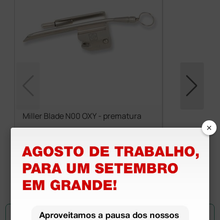
Miller Blade N00 OXY - prematura
×
20,30 €
(Preço sem IVA)
1 unidade