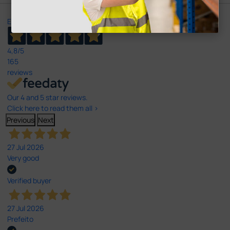
Excellent
4,8
/5
165
reviews
Our 4 and 5 star reviews.
Click here to read them all >
Previous
Next
27 Jul 2026
Very good
Verified buyer
27 Jul 2026
Prefeito