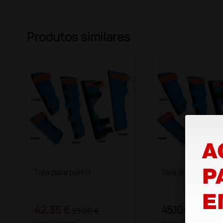
Produtos similares
Tala para perna
Tala para o braç
42,35 €
45,10 €
55,00 €