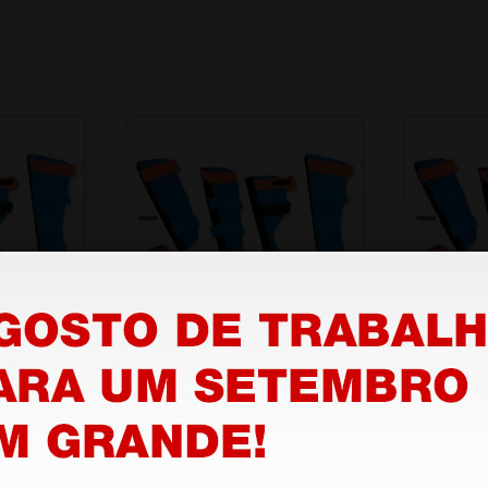
o
Tala para antebraço
Tala par
29,70 €
25,10 €