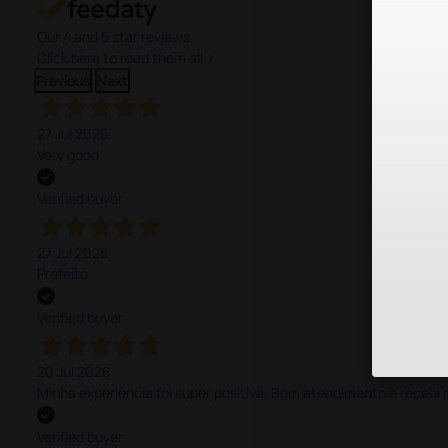
Our 4 and 5 star reviews.
Click here to read them all >
Previous
Next
27 Jul 2026
Very good
Verified buyer
27 Jul 2026
Prefeito
Verified buyer
20 Jul 2026
Minha experiência foi super positiva. Bom atendimento e recebi 
Verified buyer