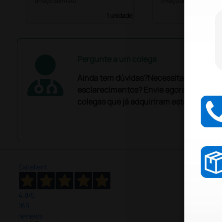
(Preço sem IVA)
(Preço sem IVA)
1 unidade
Pergunte a um colega
Ainda tem dúvidas?Necessita de mais
esclarecimentos? Envie agora a sua que
colegas que já adquiriram este produto.
Excellent
4,8
/5
165
reviews