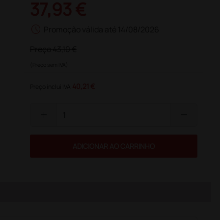
37,93 €
schedule
Promoção válida até 14/08/2026
Preço
43,10 €
(Preço sem IVA)
40,21 €
Preço inclui IVA
add
remove
ADICIONAR AO CARRINHO