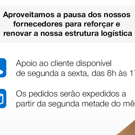
(Preço sem IVA)
(Preço sem
1 unidade
1 unidade
stão aos