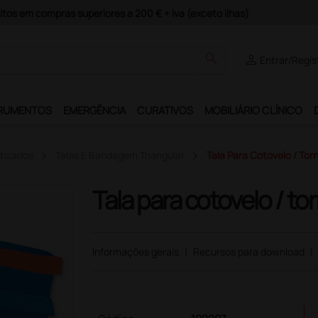
guros e Garantia de Satisfação!
search
person
Entrar/Regis
RUMENTOS
EMERGÊNCIA
CURATIVOS
MOBILIÁRIO CLÍNICO
tizados
Talas E Bandagem Triangular
Tala Para Cotovelo / Tor
Tala para cotovelo / to
Informações gerais
|
Recursos para download
|