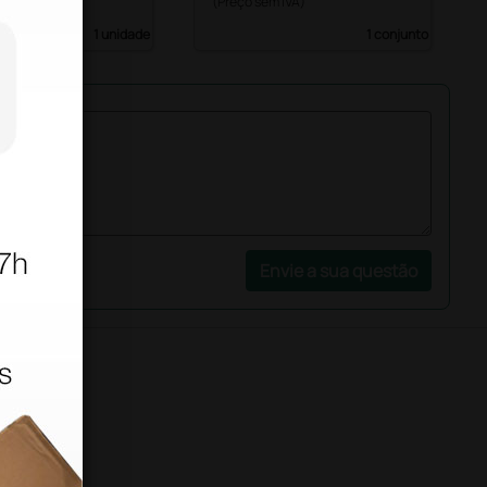
 IVA)
(Preço sem IVA)
1 unidade
1 conjunto
Envie a sua questão