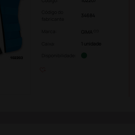
Código:
102207
Código do
34684
fabricante
link
Marca:
GIMA
Caixa
:
1 unidade
Disponibilidade:
heart_plus