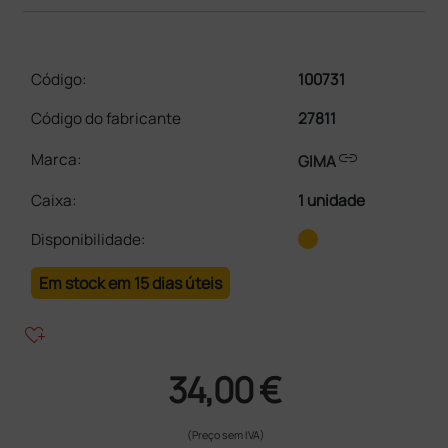
Código:
100731
Código do fabricante
27811
link
Marca:
GIMA
Caixa
:
1 unidade
Disponibilidade:
Em stock em 15 dias úteis
heart_plus
34,00 €
(Preço sem IVA)