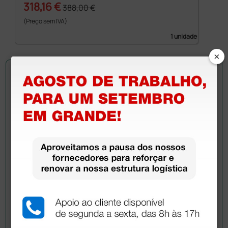
318,16 €
388,00 €
(Preço sem IVA)
1 unidade
×
Pergunte a um colega
Ainda tem dúvidas?Necessita de mais
esclarecimentos? Envie agora a sua questão aos
colegas que já adquiriram este produto.