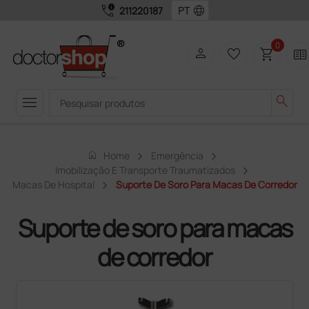
call_quality
language
211220187
0
person
favorite_border
shopping_cart
two_pager
menu
search
home
Home
Emergência
Imobilização E Transporte Traumatizados
Macas De Hospital
Suporte De Soro Para Macas De Corredor
Suporte de soro para macas
de corredor