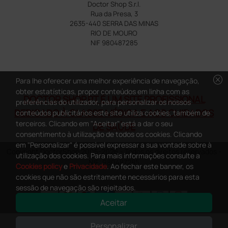
Doctor Shop S.r.l.
Rua da Presa, 3
2635-440 SERRA DAS MINAS
RIO DE MOURO
NIF 980487285
cancel
Para lhe oferecer uma melhor experiência de navegação,
obter estatísticas, propor conteúdos em linha com as
DOCTOR SHOP.PT É UM SITE PROFISSIONAL
preferências do utilizador, para personalizar os nossos
DEDICADO À CLASSE MÉDICA E AOS CUIDADOS
conteúdos publicitários este site utiliza cookies, também de
terceiros. Clicando em "Aceitar" está a dar o seu
DE SAÚDE
consentimento à utilização de todos os cookies. Clicando
em "Personalizar" é possível expressar a sua vontade sobre à
Copyright DoctorShop 2005-2026 - Todos os direitos reservados -
utilização dos cookies. Para mais informações consulte a
NIF: 980487285
Cookies policy
e
Privacidade
. Ao fechar este banner, os
cookies que não são estritamente necessários para esta
sessão de navegação são rejeitados.
Aceitar
0
This site is protected by reCAPTCHA and the Google
Privacy Policy
and
Personalizar