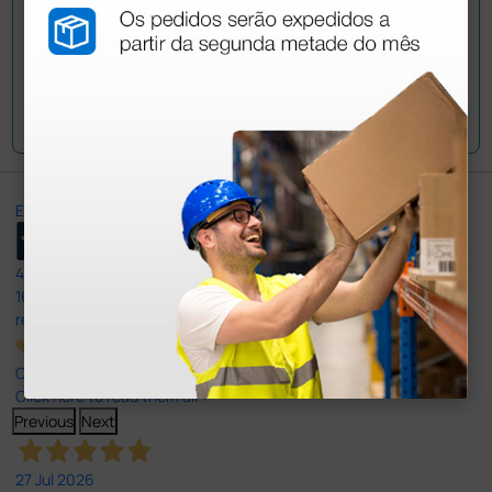
Envie a sua questão
Excellent
4,8
/5
165
reviews
Our 4 and 5 star reviews.
Click here to read them all >
Previous
Next
27 Jul 2026