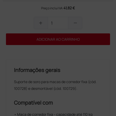
41,82 €
Preço inclui IVA
add
remove
ADICIONAR AO CARRINHO
Informações gerais
Suporte de soro para macas de corredor fixa (cód.
100728) e desmontável (cód. 100729).
Compatível com
• Maca de corredor fixa - capacidade até 110 kg