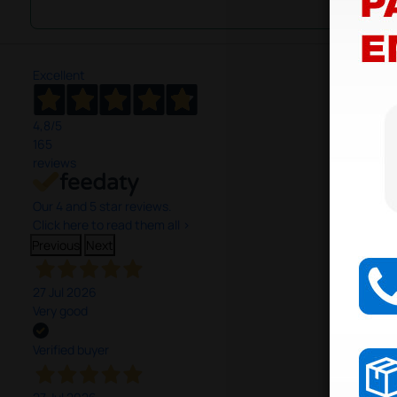
Excellent
4,8
/5
165
reviews
Our 4 and 5 star reviews.
Click here to read them all >
Previous
Next
27 Jul 2026
Very good
Verified buyer