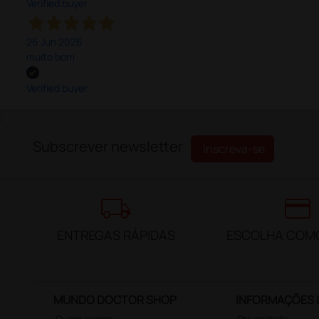
Verified buyer
26 Jun 2026
muito bom
Verified buyer
;
Subscrever newsletter
Inscreva-se
local_shipping
credit_card
ENTREGAS RÁPIDAS
ESCOLHA COM
MUNDO DOCTOR SHOP
INFORMAÇÕES 
Quem somos
Privacidade