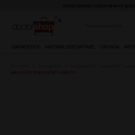
compras superiores a 200 € + iva (exceto ilhas)
DIAGNÓSTICO
MATERIAL DESCARTÁVEL
CIRURGIA
INST
home
Home
Emergência
Imobilização E Transporte Trauma
Lençois Tnt Brancos 140 × 240 Cm