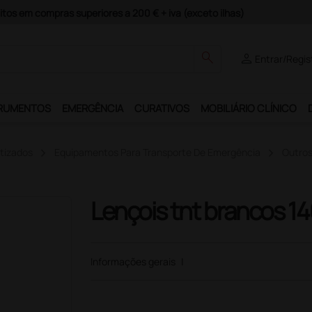
Pagam
search
person
Entrar/Regis
RUMENTOS
EMERGÊNCIA
CURATIVOS
MOBILIÁRIO CLÍNICO
tizados
Equipamentos Para Transporte De Emergência
Outros
Lençois tnt brancos 14
Informações gerais
|