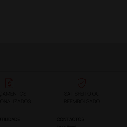
request_quote
verified_user
ÇAMENTOS
SATISFEITO OU
SONALIZADOS
REEMBOLSADO
UTILIDADE
CONTACTOS
Sede fiscal