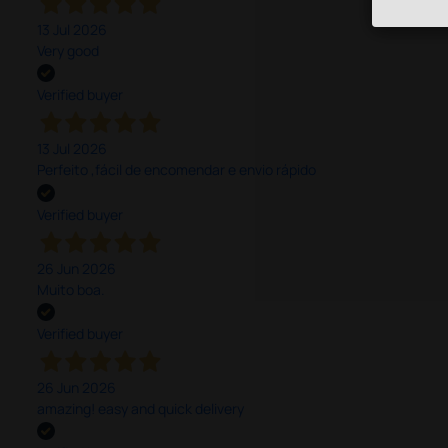
13 Jul 2026
Very good
Verified buyer
13 Jul 2026
Perfeito ,fácil de encomendar e envio rápido
Verified buyer
26 Jun 2026
Muito boa.
Verified buyer
26 Jun 2026
amazing! easy and quick delivery