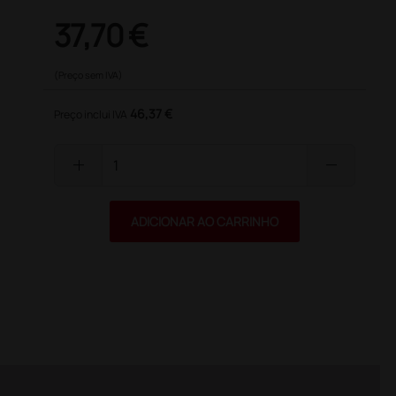
37,70 €
(Preço sem IVA)
46,37 €
Preço inclui IVA
add
remove
ADICIONAR AO CARRINHO