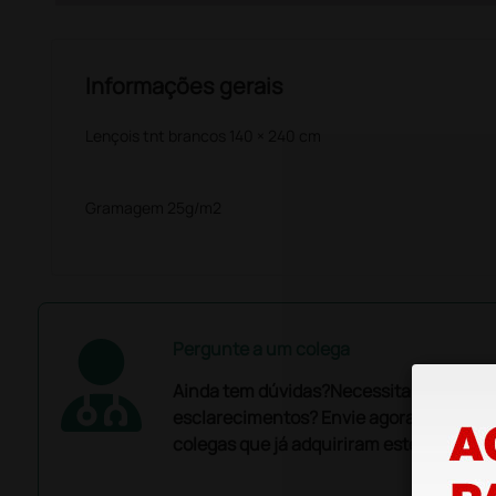
Informações gerais
Lençois tnt brancos 140 × 240 cm
Gramagem 25g/m2
Pergunte a um colega
Ainda tem dúvidas?Necessita de mais
esclarecimentos? Envie agora a sua que
colegas que já adquiriram este produto.