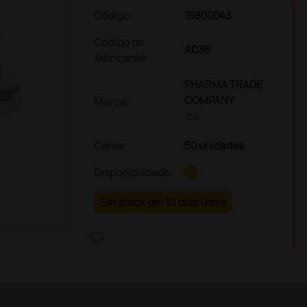
Código:
15800043
Código do
AC35
fabricante
PHARMA TRADE
COMPANY
Marca:
link
Caixa
:
50 unidades
Disponibilidade:
Em stock em 10 dias úteis
heart_plus