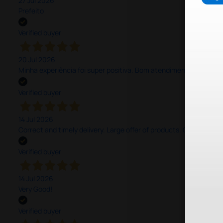
27 Jul 2026
Prefeito
Verified buyer
20 Jul 2026
Minha experiência foi super positiva. Bom atendimento e recebi 
Verified buyer
14 Jul 2026
Correct and timely delivery. Large offer of products. Good service
Verified buyer
14 Jul 2026
Very Good!
Verified buyer