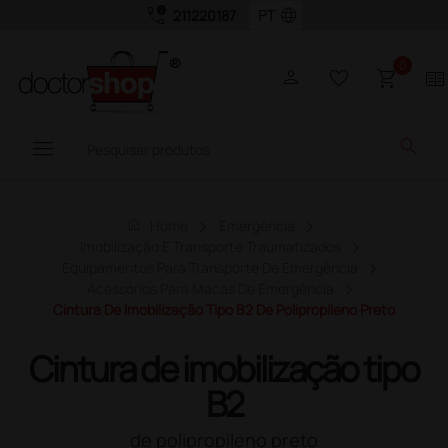
call_quality
language
211220187
0
person
favorite_border
shopping_cart
two_pager
menu
search
home
Home
Emergência
Imobilização E Transporte Traumatizados
Equipamentos Para Transporte De Emergência
Acessórios Para Macas De Emergência
Cintura De Imobilização Tipo B2 De Polipropileno Preto
Cintura de imobilização tipo
B2
de polipropileno preto