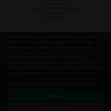
Rua da Presa, 3
2635-440 SERRA DAS MINAS
RIO DE MOURO
NIF 980487285
cancel
Para lhe oferecer uma melhor experiência de navegação,
obter estatísticas, propor conteúdos em linha com as
DOCTOR SHOP.PT É UM SITE PROFISSIONAL
preferências do utilizador, para personalizar os nossos
DEDICADO À CLASSE MÉDICA E AOS CUIDADOS
conteúdos publicitários este site utiliza cookies, também de
terceiros. Clicando em "Aceitar" está a dar o seu
DE SAÚDE
consentimento à utilização de todos os cookies. Clicando
em "Personalizar" é possível expressar a sua vontade sobre à
Copyright DoctorShop 2005-2026 - Todos os direitos reservados -
utilização dos cookies. Para mais informações consulte a
NIF: 980487285
Cookies policy
e
Privacidade
. Ao fechar este banner, os
cookies que não são estritamente necessários para esta
sessão de navegação são rejeitados.
Aceitar
0
This site is protected by reCAPTCHA and the Google
Privacy Policy
and
Personalizar