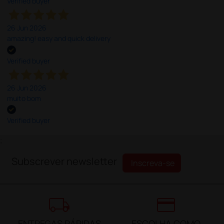
Verified buyer
26 Jun 2026
amazing! easy and quick delivery
Verified buyer
26 Jun 2026
muito bom
Verified buyer
;
Subscrever newsletter
Inscreva-se
local_shipping
credit_card
ENTREGAS RÁPIDAS
ESCOLHA COMO