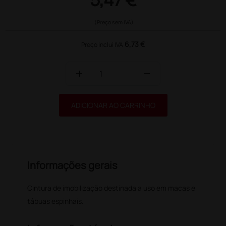
(Preço sem IVA)
6,73 €
Preço inclui IVA
add
remove
ADICIONAR AO CARRINHO
Informações gerais
Cintura de imobilização destinada a uso em macas e
tábuas espinhais.