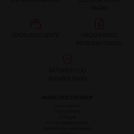
PAGAR
support_agent
request_quote
APOIO AO CLIENTE
ORÇAMENTOS
PERSONALIZADOS
verified_user
SATISFEITO OU
REEMBOLSADO
MUNDO DOCTOR SHOP
Quem somos
Como comprar
Entregas
Formas de pagamento
Satisfeito ou reembolsado
Garantias