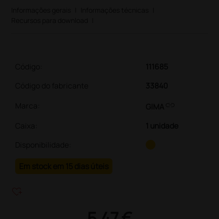
Informações gerais
|
Informações técnicas
|
Recursos para download
|
Código:
111685
Código do fabricante
33840
link
Marca:
GIMA
Caixa
:
1 unidade
Disponibilidade:
Em stock em 15 dias úteis
heart_plus
5,47 €