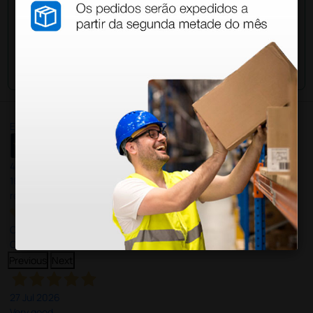
Envie a sua questão
Excellent
4,8
/5
165
reviews
Our 4 and 5 star reviews.
Click here to read them all >
Previous
Next
27 Jul 2026
Very good