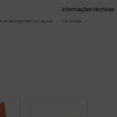
Informações técnicas
em um saco de nylon com alça de
Cor: laranja