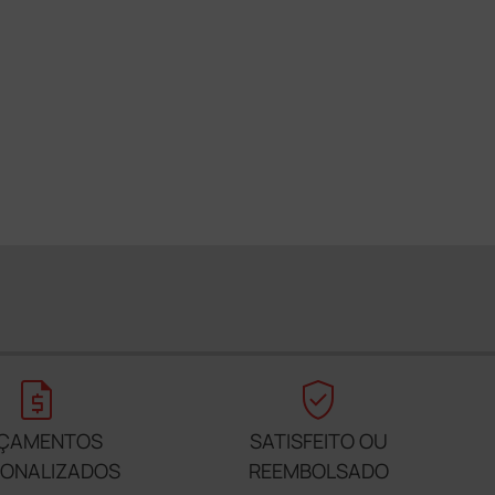
request_quote
verified_user
ÇAMENTOS
SATISFEITO OU
SONALIZADOS
REEMBOLSADO