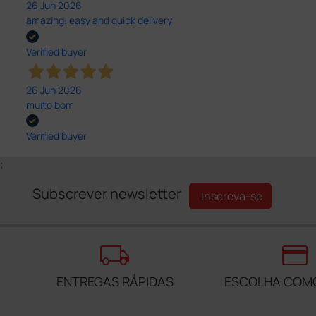
26 Jun 2026
amazing! easy and quick delivery
Verified buyer
26 Jun 2026
muito bom
Verified buyer
;
Subscrever newsletter
Inscreva-se
local_shipping
credit_card
ENTREGAS RÁPIDAS
ESCOLHA COM