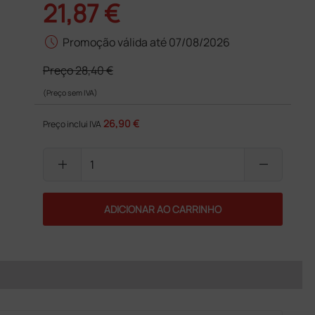
21,87 €
schedule
Promoção válida até 07/08/2026
Preço
28,40 €
(Preço sem IVA)
26,90 €
Preço inclui IVA
add
remove
ADICIONAR AO CARRINHO