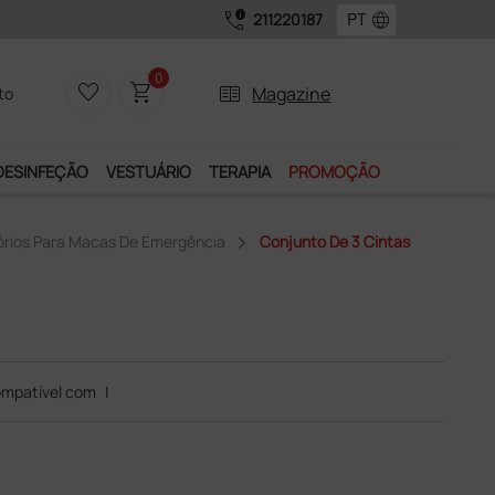
call_quality
language
211220187
0
favorite_border
shopping_cart
two_pager
Magazine
to
DESINFEÇÃO
VESTUÁRIO
TERAPIA
PROMOÇÃO
rios Para Macas De Emergência
Conjunto De 3 Cintas
mpatível com
|