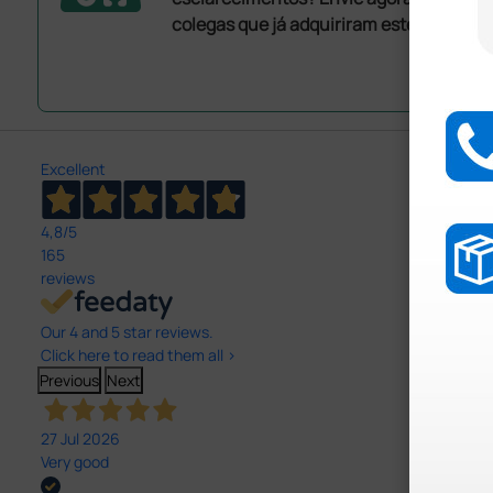
colegas que já adquiriram este produto.
Excellent
4,8
/5
165
reviews
Our 4 and 5 star reviews.
Click here to read them all >
Previous
Next
27 Jul 2026
Very good