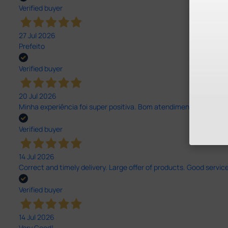
Verified buyer
27 Jul 2026
Prefeito
Verified buyer
20 Jul 2026
Minha experiência foi super positiva. Bom atendimento e recebi 
Verified buyer
14 Jul 2026
Correct and timely delivery. Large offer of products. Good service
Verified buyer
14 Jul 2026
Very Good!