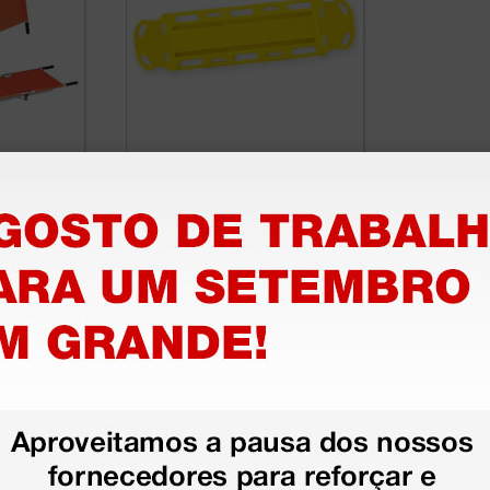
rável
Prancha espinhal
pediátrica Baby Go
198,00 €
(Preço sem IVA)
1 unidade
1 unidade
stão aos