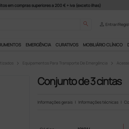
Pagamentos Seguros e Garantia de Satisfação!
search
person
Entrar/Regis
RUMENTOS
EMERGÊNCIA
CURATIVOS
MOBILIÁRIO CLÍNICO
tizados
Equipamentos Para Transporte De Emergência
Acessó
Conjunto de 3 cintas
Informações gerais
|
Informações técnicas
|
Co