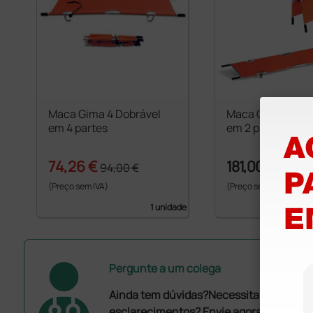
Maca Gima 4 Dobrável
Maca Gima 2 dob
em 4 partes
em 2 partes
74,26 €
181,00 €
94,00 €
(Preço sem IVA)
(Preço sem IVA)
1 unidade
Pergunte a um colega
Ainda tem dúvidas?Necessita de mais
esclarecimentos? Envie agora a sua que