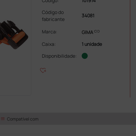
Código:
101914
Código do
34081
fabricante
link
Marca:
GIMA
Caixa
:
1 unidade
Disponibilidade:
heart_plus
list
Compatível com