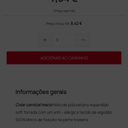
(Preço sem IVA)
8,42 €
Preço inclui IVA
add
remove
ADICIONAR AO CARRINHO
Informações gerais
Colar cervical macio
feito de poliuretano expandido
soft forrada com um anti - alérgica tecido de algodão
100%Velcro de fixação na parte traseira