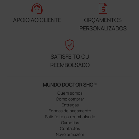
support_agent
request_quote
APOIO AO CLIENTE
ORÇAMENTOS
PERSONALIZADOS
verified_user
SATISFEITO OU
REEMBOLSADO
MUNDO DOCTOR SHOP
Quem somos
Como comprar
Entregas
Formas de pagamento
Satisfeito ou reembolsado
Garantias
Contactos
Novo armazém