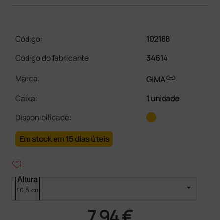
Código:
102188
Código do fabricante
34614
link
Marca:
GIMA
Caixa
:
1 unidade
Disponibilidade:
Em stock em 15 dias úteis
heart_plus
Altura
7,94 €