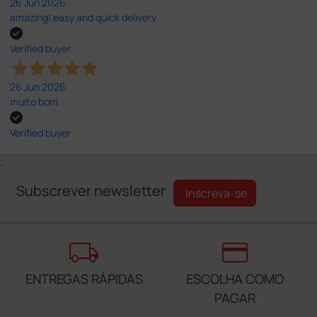
26 Jun 2026
amazing! easy and quick delivery
Verified buyer
26 Jun 2026
muito bom
Verified buyer
;
Subscrever newsletter
Inscreva-se
local_shipping
credit_card
ENTREGAS RÁPIDAS
ESCOLHA COMO
PAGAR