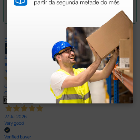
Envie a sua questão
Excellent
4,8
/5
165
reviews
Our 4 and 5 star reviews.
Click here to read them all >
Previous
Next
27 Jul 2026
Very good
Verified buyer