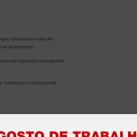
angue, oferece uma redução
m ácido ascórbico
 cores de impressão reais garante
da, mesmo em níveis baixos de