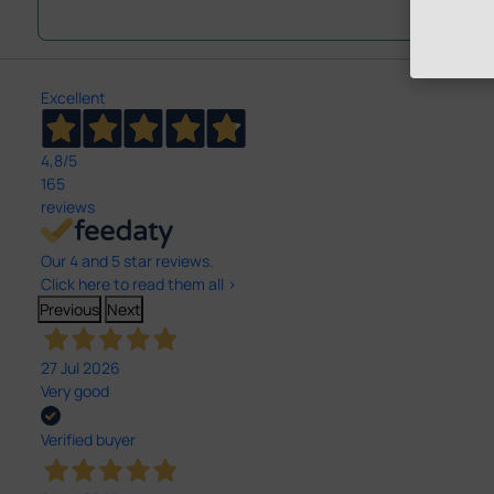
Excellent
4,8
/5
165
reviews
Our 4 and 5 star reviews.
Click here to read them all >
Previous
Next
27 Jul 2026
Very good
Verified buyer