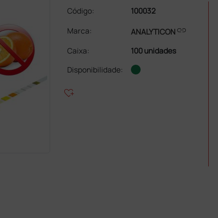
Código:
100032
link
Marca:
ANALYTICON
Caixa
:
100 unidades
Disponibilidade:
heart_plus