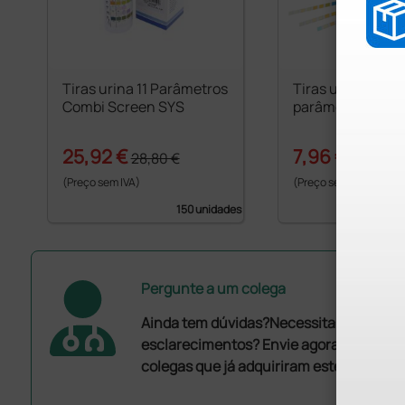
Tiras urina 11 Parâmetros
Tiras urina 10
Combi Screen SYS
parâmetros
25,92 €
7,96 €
28,80 €
11,05 €
(Preço sem IVA)
(Preço sem IVA)
150 unidades
Pergunte a um colega
Ainda tem dúvidas?Necessita de mais
esclarecimentos? Envie agora a sua que
colegas que já adquiriram este produto.