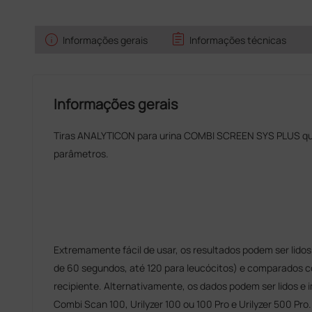
info
assignment
s
Informações gerais
Informações técnicas
Informações gerais
Tiras ANALYTICON para urina COMBI SCREEN SYS PLUS que
parâmetros.
Extremamente fácil de usar, os resultados podem ser lidos
de 60 segundos, até 120 para leucócitos) e comparados 
recipiente. Alternativamente, os dados podem ser lidos e 
Combi Scan 100, Urilyzer 100 ou 100 Pro e Urilyzer 500 Pro.