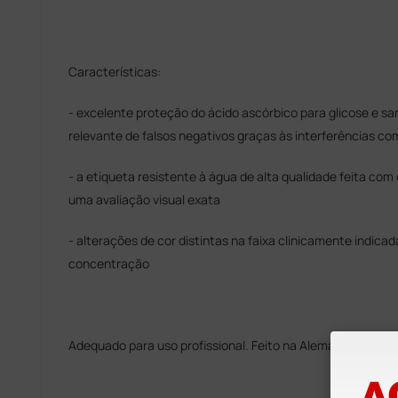
Características:
- excelente proteção do ácido ascórbico para glicose e s
relevante de falsos negativos graças às interferências co
- a etiqueta resistente à água de alta qualidade feita com
uma avaliação visual exata
- alterações de cor distintas na faixa clinicamente indica
concentração
Adequado para uso profissional. Feito na Alemanha.