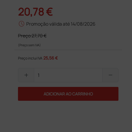
20,78 €
schedule
Promoção válida até 14/08/2026
Preço
27,70 €
(Preço sem IVA)
25,56 €
Preço inclui IVA
add
remove
ADICIONAR AO CARRINHO