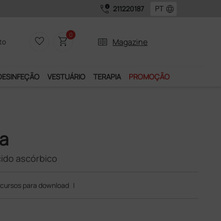
call_quality
language
211220187
0
favorite_border
shopping_cart
two_pager
Magazine
to
DESINFEÇÃO
VESTUÁRIO
TERAPIA
PROMOÇÃO
na
cido ascórbico
cursos para download
|