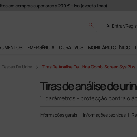
guros e Garantia de Satisfação!
search
person
Entrar/Regis
RUMENTOS
EMERGÊNCIA
CURATIVOS
MOBILIÁRIO CLÍNICO
Testes De Urina
Tiras De Análise De Urina Combi Screen Sys Plus
Tiras de análise de uri
11 parâmetros - protecção contra o á
Informações gerais
|
Informações técnicas
|
Re