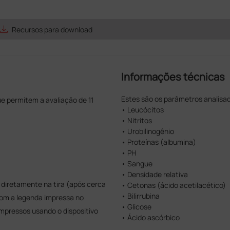
ave_alt
Recursos para download
Informações técnicas
Estes são os parâmetros analisa
 permitem a avaliação de 11
• Leucócitos
• Nitritos
• Urobilinogênio
• Proteínas (albumina)
• PH
• Sangue
• Densidade relativa
 diretamente na tira (após cerca
• Cetonas (ácido acetilacético)
• Bilirrubina
com a legenda impressa no
• Glicose
impressos usando o dispositivo
• Ácido ascórbico