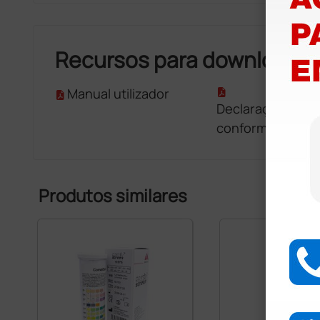
Recursos para download
Manual utilizador
Declaração de
conformidade
Produtos similares