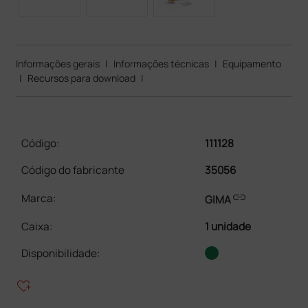
Informações gerais
|
Informações técnicas
|
Equipamento
|
Recursos para download
|
Código:
111128
Código do fabricante
35056
link
Marca:
GIMA
Caixa
:
1 unidade
Disponibilidade:
heart_plus