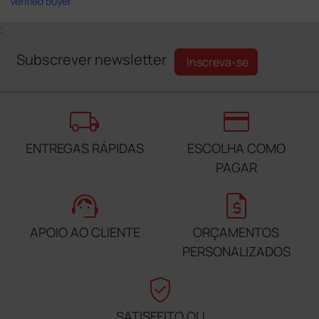
Verified buyer
;
Subscrever newsletter
Inscreva-se
local_shipping
credit_card
ENTREGAS RÁPIDAS
ESCOLHA COMO
PAGAR
support_agent
request_quote
APOIO AO CLIENTE
ORÇAMENTOS
PERSONALIZADOS
verified_user
SATISFEITO OU