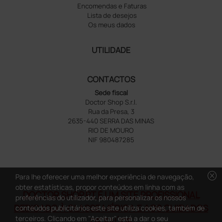
Encomendas e Faturas
Lista de desejos
Os meus dados
UTILIDADE
CONTACTOS
Sede fiscal
Doctor Shop S.r.l.
Rua da Presa, 3
2635-440 SERRA DAS MINAS
RIO DE MOURO
NIF 980487285
cancel
Para lhe oferecer uma melhor experiência de navegação,
obter estatísticas, propor conteúdos em linha com as
DOCTOR SHOP.PT É UM SITE PROFISSIONAL
preferências do utilizador, para personalizar os nossos
DEDICADO À CLASSE MÉDICA E AOS CUIDADOS
conteúdos publicitários este site utiliza cookies, também de
terceiros. Clicando em "Aceitar" está a dar o seu
DE SAÚDE