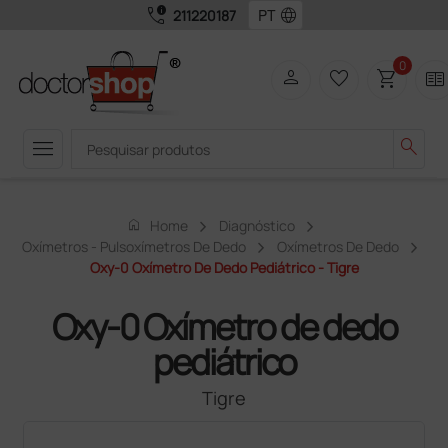
call_quality
language
211220187
0
person
favorite_border
shopping_cart
two_pager
menu
search
home
Home
Diagnóstico
Oxímetros - Pulsoxímetros De Dedo
Oxímetros De Dedo
Oxy-0 Oxímetro De Dedo Pediátrico - Tigre
Oxy-0 Oxímetro de dedo
pediátrico
Tigre