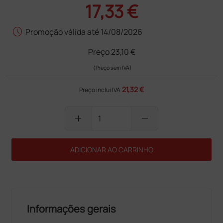
17,33 €
schedule
Promoção válida até 14/08/2026
Preço
23,10 €
(Preço sem IVA)
21,32 €
Preço inclui IVA
add
remove
ADICIONAR AO CARRINHO
Informações gerais