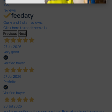
165
reviews
Our 4 and 5 star reviews.
Click here to read them all >
Previous
Next
27 Jul 2026
Very good
Verified buyer
27 Jul 2026
Prefeito
Verified buyer
20 Jul 2026
Minha experiência foi super positiva. Bom atendimento e recebi