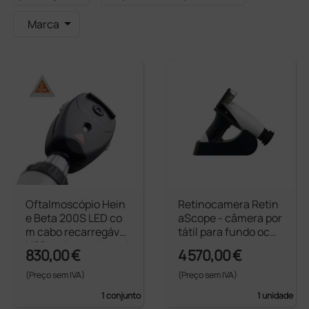
Marca
Oftalmoscópio Hein
Retinocamera Retin
e Beta 200S LED co
aScope - câmera por
m cabo recarregável
tátil para fundo ocul
USB, cabo e adaptad
ar
830,00 €
4 570,00 €
or
(Preço sem IVA)
(Preço sem IVA)
1 conjunto
1 unidade