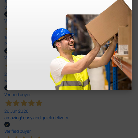
13 Jul 2026
Very good
Verified buyer
13 Jul 2026
Perfeito ,fácil de encomendar e envio rápido
Verified buyer
26 Jun 2026
Muito boa.
Verified buyer
26 Jun 2026
amazing! easy and quick delivery
Verified buyer