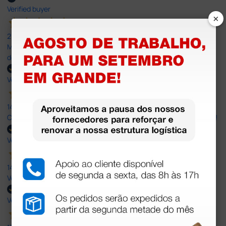
Verified buyer
×
20 Jul 2026
Minha experiência foi super positiva. Bom atendimento e recebi
dentro do prazo. Obrigada.
Verified buyer
14 Jul 2026
Correct and timely delivery. Large offer of products. Good service!
Verified buyer
14 Jul 2026
Very Good!
Verified buyer