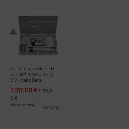
Set lâmpada Heine H
SL 150® a fissura - 2,
5 V - cabo Beta
1 017,00 €
1 130,0
0 €
(Preço sem IVA)
1 conjunto