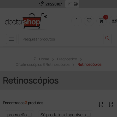
call_quality
language
211220187
0
person
favorite_border
shopping_cart
two_page
menu
search
home
Home
Diagnóstico
Oftalmoscópios E Retinoscópios
Retinoscópios
Retinoscópios
Encontrados
3
produtos
promoção
Só produtos disponíveis