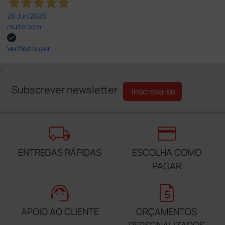
26 Jun 2026
muito bom
Verified buyer
;
Subscrever newsletter
Inscreva-se
local_shipping
credit_card
ENTREGAS RÁPIDAS
ESCOLHA COMO
PAGAR
support_agent
request_quote
APOIO AO CLIENTE
ORÇAMENTOS
PERSONALIZADOS