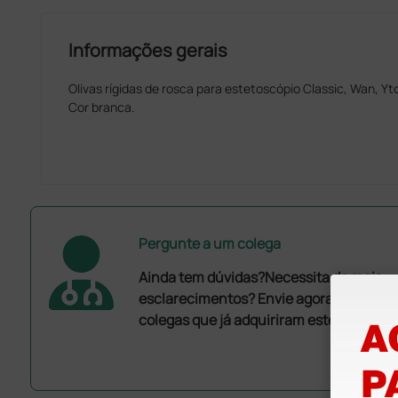
Informações gerais
Olivas rígidas de rosca para estetoscópio Classic, Wan, Yt
Cor branca.
Pergunte a um colega
Ainda tem dúvidas?Necessita de mais
esclarecimentos? Envie agora a sua que
colegas que já adquiriram este produto.