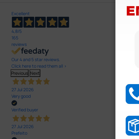
Excellent
4,8
/5
165
reviews
Our 4 and 5 star reviews.
Click here to read them all >
Previous
Next
27 Jul 2026
Very good
Verified buyer
27 Jul 2026
Prefeito