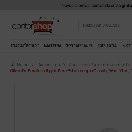
 gratuitos em compras superiores a 200 € + iva (exceto ilhas)
DIAGNÓSTICO
MATERIAL DESCARTÁVEL
CIRURGIA
INST
home
Home
Diagnóstico
Acessórios Para Instrumentos De
Olivas De Parafuso Rígido Para Estetoscópio Classic, Wan, Yton, 