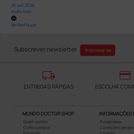
26 Jun 2026
muito bom
Verified buyer
;
Subscrever newsletter
Inscreva-se
local_shipping
credit_card
ENTREGAS RÁPIDAS
ESCOLHA COM
MUNDO DOCTOR SHOP
INFORMAÇÕES 
Quem somos
Privacidade
Como comprar
Condições gerais
Entregas
Cookies