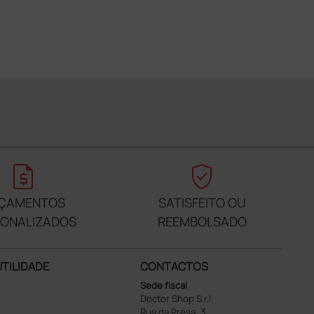
request_quote
verified_user
ÇAMENTOS
SATISFEITO OU
SONALIZADOS
REEMBOLSADO
UTILIDADE
CONTACTOS
Sede fiscal
Doctor Shop S.r.l.
Rua da Presa, 3