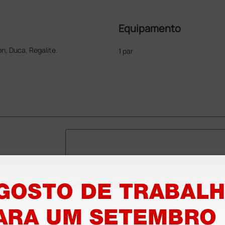
Equipamento
on, Duca, Regalite.
1 par
stão aos