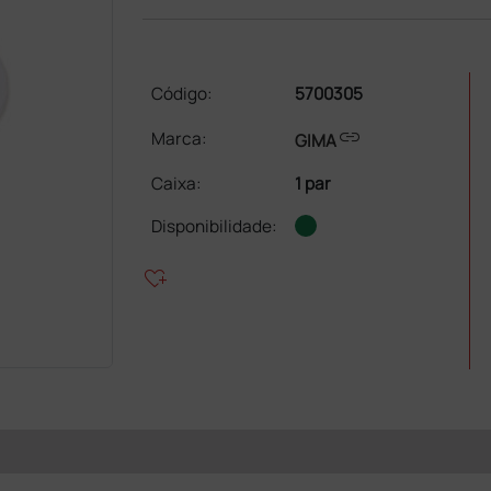
Código:
5700305
link
Marca:
GIMA
Caixa
:
1 par
Disponibilidade:
heart_plus