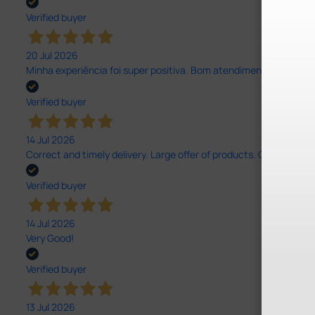
Verified buyer
20 Jul 2026
Minha experiência foi super positiva. Bom atendimento e recebi 
Verified buyer
14 Jul 2026
Correct and timely delivery. Large offer of products. Good service
Verified buyer
14 Jul 2026
Very Good!
Verified buyer
13 Jul 2026