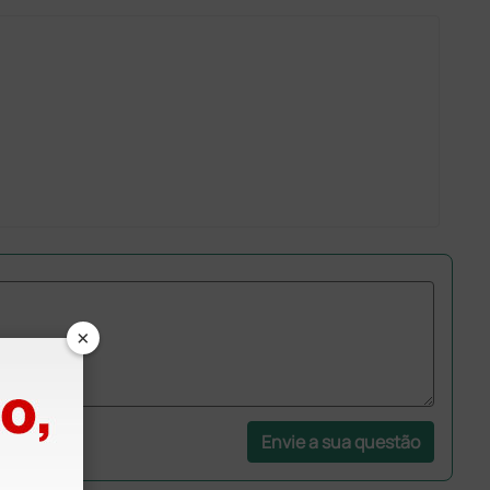
×
Envie a sua questão