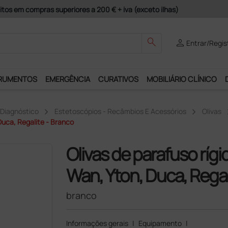
search
person
Entrar/Regis
RUMENTOS
EMERGÊNCIA
CURATIVOS
MOBILIÁRIO CLÍNICO
 Diagnóstico
Estetoscópios - Recâmbios E Acessórios
Olivas
Duca, Regalite - Branco
Olivas de parafuso rígi
Wan, Yton, Duca, Regal
branco
Informações gerais
|
Equipamento
|