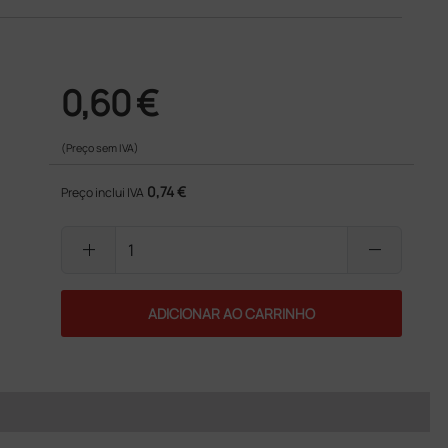
0,60 €
(Preço sem IVA)
0,74 €
Preço inclui IVA
add
remove
ADICIONAR AO CARRINHO