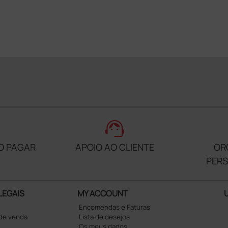
support_agent
O PAGAR
APOIO AO CLIENTE
OR
PER
LEGAIS
MY ACCOUNT
Encomendas e Faturas
 de venda
Lista de desejos
Os meus dados