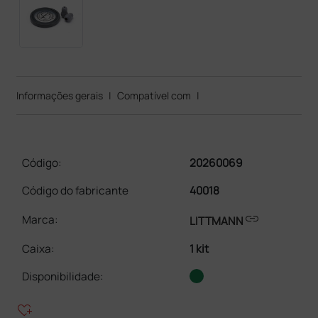
Informações gerais
|
Compatível com
|
Código:
20260069
Código do fabricante
40018
link
Marca:
LITTMANN
Caixa
:
1 kit
Disponibilidade:
heart_plus