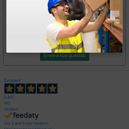
colegas que já adquiriram este produto.
Envie a sua questão
Excellent
4,8
/5
165
reviews
Our 4 and 5 star reviews.