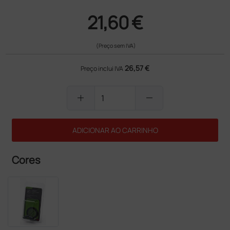
21,60 €
(Preço sem IVA)
26,57 €
Preço inclui IVA
add
remove
ADICIONAR AO CARRINHO
Cores