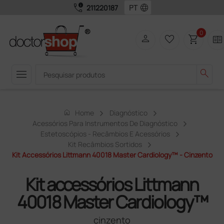
call_quality
language
211220187
0
person
favorite_border
shopping_cart
two_pager
menu
search
home
Home
Diagnóstico
Acessórios Para Instrumentos De Diagnóstico
Estetoscópios - Recâmbios E Acessórios
Kit Recâmbios Sortidos
Kit Accessórios Littmann 40018 Master Cardiology™ - Cinzento
Kit accessórios Littmann
40018 Master Cardiology™
cinzento