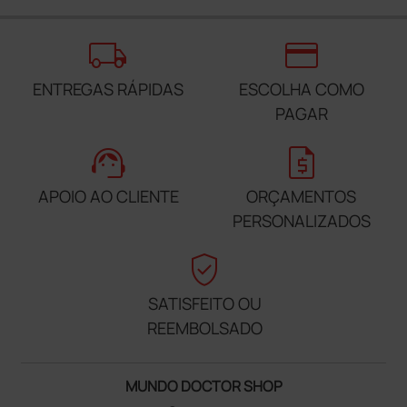
local_shipping
credit_card
ENTREGAS RÁPIDAS
ESCOLHA COMO
PAGAR
support_agent
request_quote
APOIO AO CLIENTE
ORÇAMENTOS
PERSONALIZADOS
verified_user
SATISFEITO OU
REEMBOLSADO
MUNDO DOCTOR SHOP