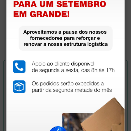
Estetoscópio Littmann Classic III - 5622 - azul
marinho
88,04 €
124,00 €
(Preço sem IVA)
1 unidade
Pergunte a um colega
Ainda tem dúvidas?Necessita de mais
esclarecimentos? Envie agora a sua questão aos