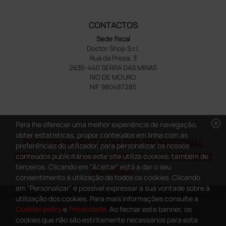
CONTACTOS
Sede fiscal
Doctor Shop S.r.l.
Rua da Presa, 3
2635-440 SERRA DAS MINAS
RIO DE MOURO
NIF 980487285
cancel
Para lhe oferecer uma melhor experiência de navegação,
obter estatísticas, propor conteúdos em linha com as
DOCTOR SHOP.PT É UM SITE PROFISSIONAL
preferências do utilizador, para personalizar os nossos
DEDICADO À CLASSE MÉDICA E AOS CUIDADOS
conteúdos publicitários este site utiliza cookies, também de
terceiros. Clicando em "Aceitar" está a dar o seu
DE SAÚDE
consentimento à utilização de todos os cookies. Clicando
em "Personalizar" é possível expressar a sua vontade sobre à
Copyright DoctorShop 2005-2026 - Todos os direitos reservados -
utilização dos cookies. Para mais informações consulte a
NIF: 980487285
Cookies policy
e
Privacidade
. Ao fechar este banner, os
cookies que não são estritamente necessários para esta