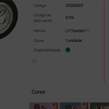
Código:
20260023
Código do
6176
fabricante
link
Marca:
LITTMANN
Caixa
:
1 unidade
Disponibilidade:
heart_plus
Cores