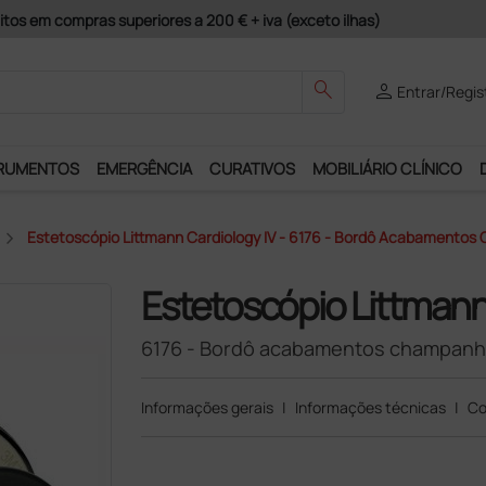
guros e Garantia de Satisfação!
search
person
Entrar/Regis
RUMENTOS
EMERGÊNCIA
CURATIVOS
MOBILIÁRIO CLÍNICO
Estetoscópio Littmann Cardiology IV - 6176 - Bordô Acabamento
Estetoscópio Littmann
6176 - Bordô acabamentos champan
Informações gerais
|
Informações técnicas
|
Co