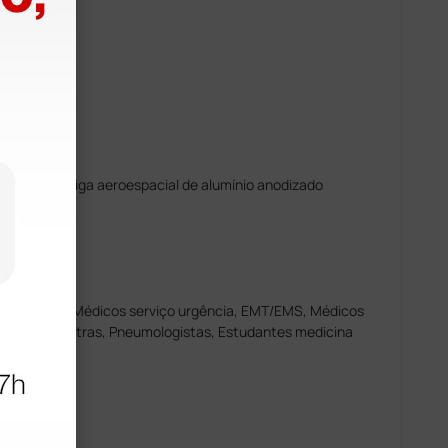
 inoxidável
 duplo
‎: 3,3 cm
lo diâmetro/liga aeroespacial de alumínio anodizado
bra de vidro
ardiologista,‎ Médicos serviço urgência,‎ EMT/EMS,‎ Médicos
ermeiros,‎ Pediatras,‎ Pneumologistas, Estudantes medicina