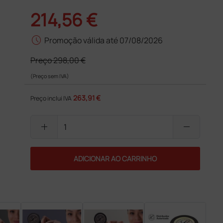
214,56 €
schedule
Promoção válida até 07/08/2026
Preço
298,00 €
(Preço sem IVA)
263,91 €
Preço inclui IVA
add
remove
ADICIONAR AO CARRINHO