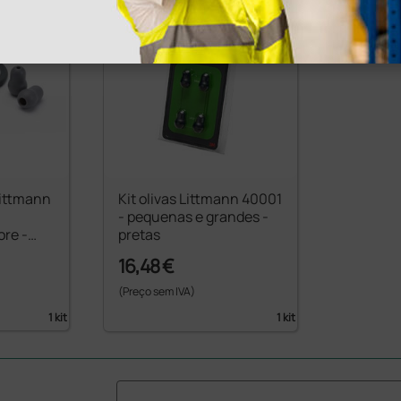
issionais de saúde utilizam para
monares em pacientes adultos e
nidos e tem uma garantia de sete
s em dois tamanhos, grandes e
ruções.
®
zam estetoscópios Littmann
para
Littmann
Kit olivas Littmann 40001
precisa e um valor excecional.
- pequenas e grandes -
ão do seu compromisso com a
ore -
pretas
16,48 €
(Preço sem IVA)
1 kit
1 kit