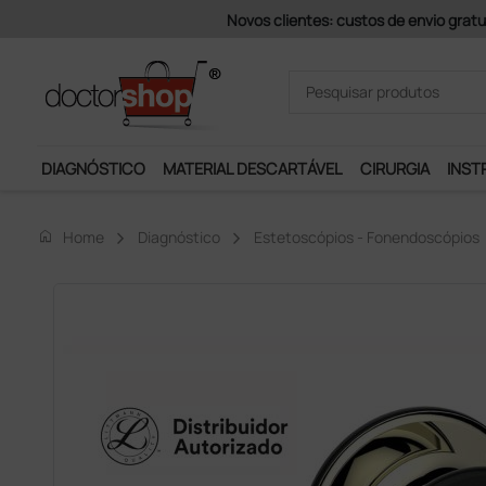
Pagamentos Se
DIAGNÓSTICO
MATERIAL DESCARTÁVEL
CIRURGIA
INST
home
Home
Diagnóstico
Estetoscópios - Fonendoscópios