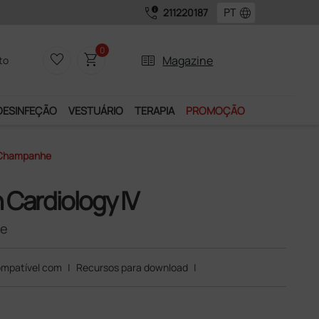
call_quality
language
211220187
0
favorite_border
shopping_cart
two_pager
Magazine
to
DESINFEÇÃO
VESTUÁRIO
TERAPIA
PROMOÇÃO
s Champanhe
 Cardiology IV
he
mpatível com
|
Recursos para download
|