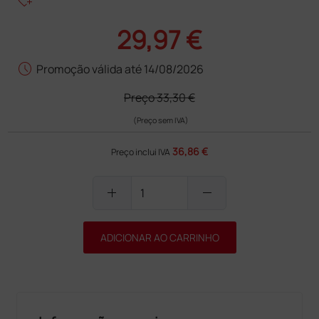
heart_plus
29,97 €
schedule
Promoção válida até 14/08/2026
Preço
33,30 €
(Preço sem IVA)
36,86 €
Preço inclui IVA
add
remove
ADICIONAR AO CARRINHO