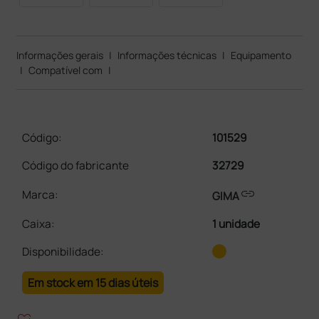
Informações gerais
|
Informações técnicas
|
Equipamento
|
Compatível com
|
Código:
101529
Código do fabricante
32729
link
Marca:
GIMA
Caixa
:
1 unidade
Disponibilidade:
Em stock em 15 dias úteis