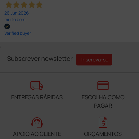
26 Jun 2026
muito bom
Verified buyer
;
Subscrever newsletter
Inscreva-se
local_shipping
credit_card
ENTREGAS RÁPIDAS
ESCOLHA COMO
PAGAR
support_agent
request_quote
APOIO AO CLIENTE
ORÇAMENTOS