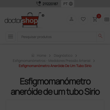
call_quality
language
211220187
0
person
favorite_border
shopping_cart
two_pager
menu
search
home
Home
Diagnóstico
Esfigmomanómetros - Medidores Pressão Arterial
Esfigmomanómetro Aneróide De Um Tubo Sirio
Esfigmomanómetro
aneróide de um tubo Sirio