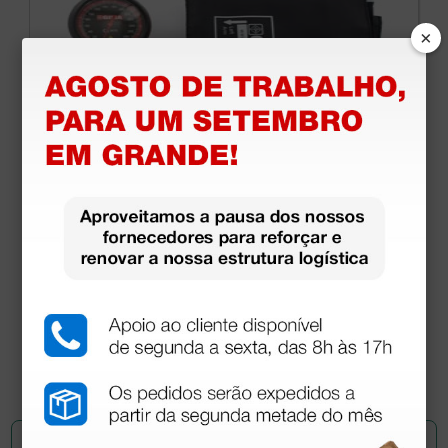
×
Esfigmomanómetro aneróide de 1 tubo London -
preto
20,97 €
23,30 €
(Preço sem IVA)
1 unidade