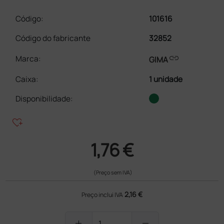
Código:
101616
Código do fabricante
32852
link
Marca:
GIMA
Caixa
:
1 unidade
Disponibilidade:
heart_plus
1,76 €
(Preço sem IVA)
2,16 €
Preço inclui IVA
add
remove