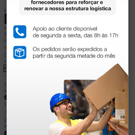
Excellent
4,8
/5
165
reviews
Our 4 and 5 star reviews.
Click here to read them all >
Previous
Next
27 Jul 2026
Very good
Verified buyer
27 Jul 2026
Prefeito