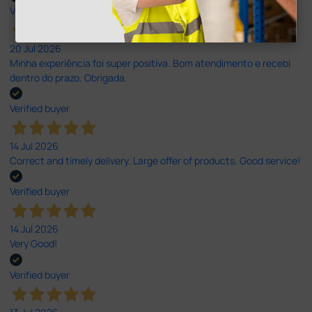
Verified buyer
20 Jul 2026
Minha experiência foi super positiva. Bom atendimento e recebi
dentro do prazo. Obrigada.
Verified buyer
14 Jul 2026
Correct and timely delivery. Large offer of products. Good service!
Verified buyer
14 Jul 2026
Very Good!
Verified buyer