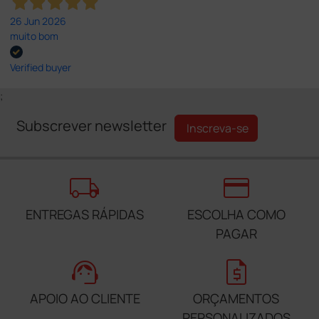
26 Jun 2026
muito bom
Verified buyer
;
Subscrever newsletter
Inscreva-se
local_shipping
credit_card
ENTREGAS RÁPIDAS
ESCOLHA COMO
PAGAR
support_agent
request_quote
APOIO AO CLIENTE
ORÇAMENTOS
PERSONALIZADOS