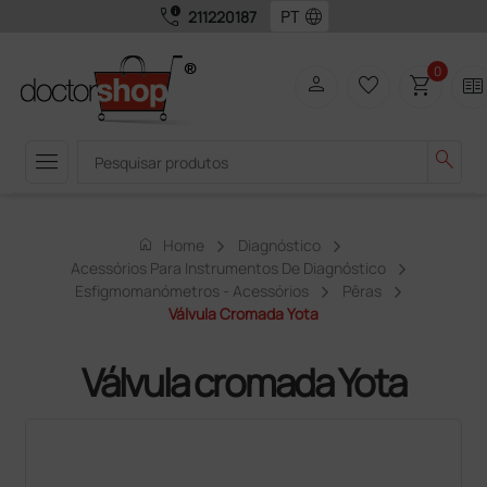
call_quality
language
211220187
0
person
favorite_border
shopping_cart
two_pager
menu
search
home
Home
Diagnóstico
Acessórios Para Instrumentos De Diagnóstico
Esfigmomanómetros - Acessórios
Pêras
Válvula Cromada Yota
Válvula cromada Yota