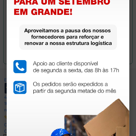
Envie a sua questão
Excellent
4,8
/5
165
reviews
Our 4 and 5 star reviews.
Click here to read them all >