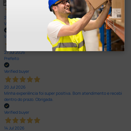
Previous
Next
27 Jul 2026
Very good
Verified buyer
27 Jul 2026
Prefeito
Verified buyer
20 Jul 2026
Minha experiência foi super positiva. Bom atendimento e recebi
dentro do prazo. Obrigada.
Verified buyer
14 Jul 2026