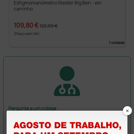
Esfigmomanómetro Riester Big Ben - em
carrinho
109,80 €
122,00 €
(Preço sem IVA)
1 unidade
Pergunte a um colega
×
Ainda tem dúvidas?Necessita de mais
esclarecimentos? Envie agora a sua questão aos
colegas que já adquiriram este produto.