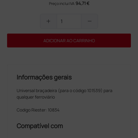
94,71 €
Preço inclui IVA
add
remove
ADICIONAR AO CARRINHO
Informações gerais
Universal braçadeira (para o código 101539) para
qualquer ferroviário
Codigo Riester: 10834
Compatível com