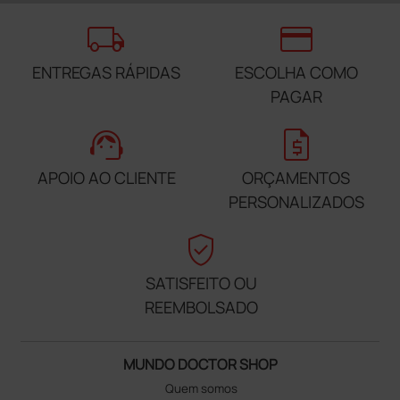
local_shipping
credit_card
ENTREGAS RÁPIDAS
ESCOLHA COMO
PAGAR
support_agent
request_quote
APOIO AO CLIENTE
ORÇAMENTOS
PERSONALIZADOS
verified_user
SATISFEITO OU
REEMBOLSADO
MUNDO DOCTOR SHOP
Quem somos