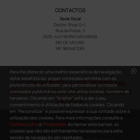
CONTACTOS
Sede fiscal
Doctor Shop S.r.l.
Rua da Presa, 3
2635-440 SERRA DAS MINAS
RIO DE MOURO
NIF 980487285
cancel
Para lhe oferecer uma melhor experiência de navegação,
obter estatísticas, propor conteúdos em linha com as
DOCTOR SHOP.PT É UM SITE PROFISSIONAL
preferências do utilizador, para personalizar os nossos
DEDICADO À CLASSE MÉDICA E AOS CUIDADOS
conteúdos publicitários este site utiliza cookies, também de
terceiros. Clicando em "Aceitar" está a dar o seu
DE SAÚDE
consentimento à utilização de todos os cookies. Clicando
em "Personalizar" é possível expressar a sua vontade sobre à
Copyright DoctorShop 2005-2026 - Todos os direitos reservados -
utilização dos cookies. Para mais informações consulte a
NIF: 980487285
Cookies policy
e
Privacidade
. Ao fechar este banner, os
cookies que não são estritamente necessários para esta
sessão de navegação são rejeitados.