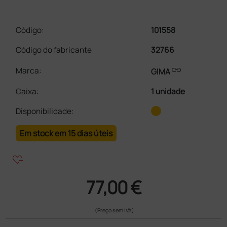
Código:
101558
Código do fabricante
32766
link
Marca:
GIMA
Caixa
:
1 unidade
Disponibilidade:
Em stock em 15 dias úteis
heart_plus
77,00 €
(Preço sem IVA)