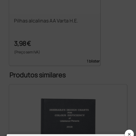
Pilhas alcalinas AA Varta H.E.
3,98 €
(Preço sem IVA)
1 blister
Produtos similares
×