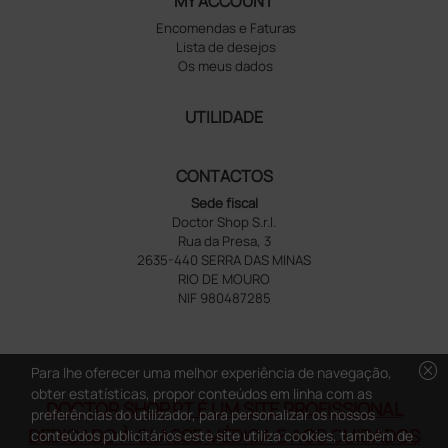
MY ACCOUNT
Encomendas e Faturas
Lista de desejos
Os meus dados
UTILIDADE
CONTACTOS
Sede fiscal
Doctor Shop S.r.l.
Rua da Presa, 3
2635-440 SERRA DAS MINAS
RIO DE MOURO
NIF 980487285
cancel
Para lhe oferecer uma melhor experiência de navegação,
obter estatísticas, propor conteúdos em linha com as
DOCTOR SHOP.PT É UM SITE PROFISSIONAL
preferências do utilizador, para personalizar os nossos
DEDICADO À CLASSE MÉDICA E AOS CUIDADOS
conteúdos publicitários este site utiliza cookies, também de