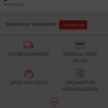
Verified buyer
;
Subscrever newsletter
Inscreva-se
local_shipping
credit_card
ENTREGAS RÁPIDAS
ESCOLHA COMO
PAGAR
support_agent
request_quote
APOIO AO CLIENTE
ORÇAMENTOS
PERSONALIZADOS
verified_user