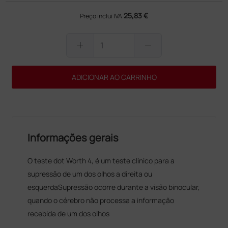
25,83 €
Preço inclui IVA
add
remove
ADICIONAR AO CARRINHO
Informações gerais
O teste dot Worth 4, é um teste clínico para a
supressão de um dos olhos a direita ou
esquerdaSupressão ocorre durante a visão binocular,
quando o cérebro não processa a informação
recebida de um dos olhos