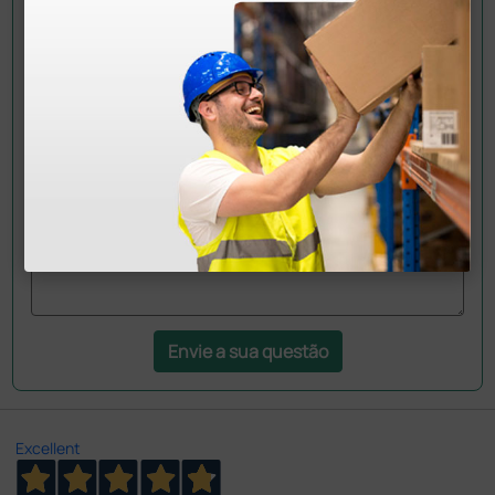
Pergunte a um colega
Ainda tem dúvidas?Necessita de mais
esclarecimentos? Envie agora a sua questão aos
colegas que já adquiriram este produto.
Envie a sua questão
Excellent