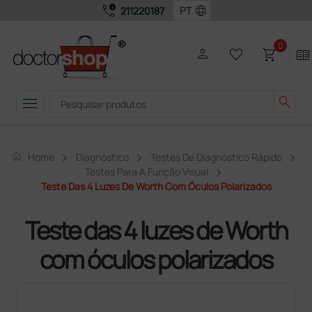
call_quality
language
211220187
0
person
favorite_border
shopping_cart
two_pager
menu
search
home
Home
Diagnóstico
Testes De Diagnóstico Rápido
Testes Para A Função Visual
Teste Das 4 Luzes De Worth Com Óculos Polarizados
Teste das 4 luzes de Worth
com óculos polarizados