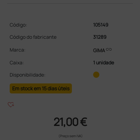
Código:
105149
Código do fabricante
31289
link
Marca:
GIMA
Caixa
:
1 unidade
Disponibilidade:
Em stock em 15 dias úteis
heart_plus
21,00 €
(Preço sem IVA)