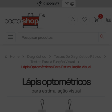
call_quality
language
211220187
0
person
favorite_border
shopping_cart
two_pager
menu
search
home
Home
Diagnóstico
Testes De Diagnóstico Rápido
Testes Para A Função Visual
Lápis Optométricos Para Estimulação Visual
Lápis optométricos
para estimulação visual