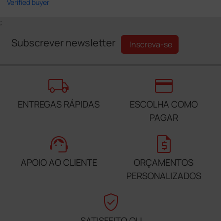
Verified buyer
;
Subscrever newsletter
Inscreva-se
local_shipping
credit_card
ENTREGAS RÁPIDAS
ESCOLHA COMO
PAGAR
support_agent
request_quote
APOIO AO CLIENTE
ORÇAMENTOS
PERSONALIZADOS
verified_user
SATISFEITO OU