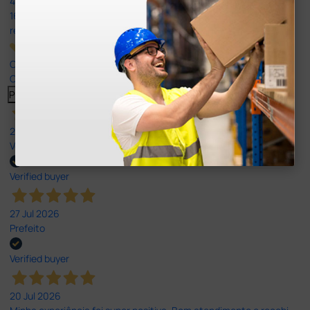
4,8
/5
165
reviews
Our 4 and 5 star reviews.
Click here to read them all >
Previous
Next
27 Jul 2026
Very good
Verified buyer
27 Jul 2026
Prefeito
Verified buyer
20 Jul 2026