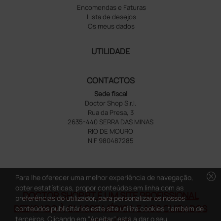
Encomendas e Faturas
Lista de desejos
Os meus dados
UTILIDADE
CONTACTOS
Sede fiscal
Doctor Shop S.r.l.
Rua da Presa, 3
2635-440 SERRA DAS MINAS
RIO DE MOURO
NIF 980487285
cancel
Para lhe oferecer uma melhor experiência de navegação,
obter estatísticas, propor conteúdos em linha com as
DOCTOR SHOP.PT É UM SITE PROFISSIONAL
preferências do utilizador, para personalizar os nossos
DEDICADO À CLASSE MÉDICA E AOS CUIDADOS
conteúdos publicitários este site utiliza cookies, também de
terceiros. Clicando em "Aceitar" está a dar o seu