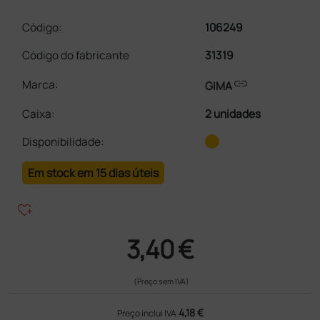
Código:
106249
Código do fabricante
31319
link
Marca:
GIMA
Caixa
:
2 unidades
Disponibilidade:
Em stock em 15 dias úteis
heart_plus
3,40 €
(Preço sem IVA)
4,18 €
Preço inclui IVA