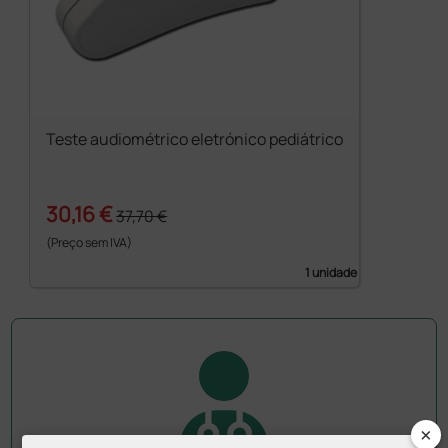
Teste audiométrico eletrónico pediátrico
30,16 €
37,70 €
(Preço sem IVA)
1 unidade
×