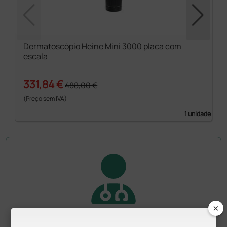
Dermatoscópio Heine Mini 3000 placa com
escala
331,84 €
488,00 €
(Preço sem IVA)
1 unidade
×
Pergunte a um colega