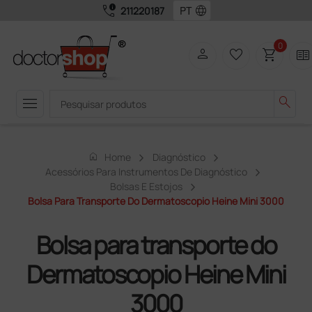
call_quality
language
211220187
0
person
favorite_border
shopping_cart
two_pager
menu
search
home
Home
Diagnóstico
Acessórios Para Instrumentos De Diagnóstico
Bolsas E Estojos
Bolsa Para Transporte Do Dermatoscopio Heine Mini 3000
Bolsa para transporte do
Dermatoscopio Heine Mini
3000