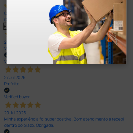
Our 4 and 5 star reviews.
Click here to read them all >
Previous
Next
27 Jul 2026
Very good
Verified buyer
27 Jul 2026
Prefeito
Verified buyer
20 Jul 2026
Minha experiência foi super positiva. Bom atendimento e recebi
dentro do prazo. Obrigada.