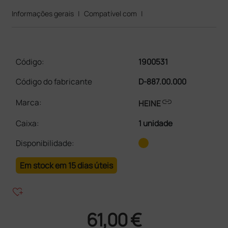
Informações gerais
|
Compatível com
|
Código:
1900531
Código do fabricante
D-887.00.000
link
Marca:
HEINE
Caixa
:
1 unidade
Disponibilidade:
Em stock em 15 dias úteis
heart_plus
61,00 €