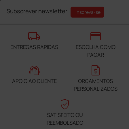
Subscrever newsletter
Inscreva-se
local_shipping
credit_card
ENTREGAS RÁPIDAS
ESCOLHA COMO
PAGAR
support_agent
request_quote
APOIO AO CLIENTE
ORÇAMENTOS
PERSONALIZADOS
verified_user
SATISFEITO OU
REEMBOLSADO