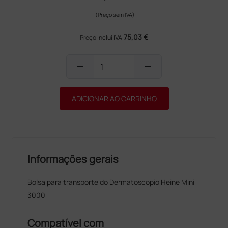
(Preço sem IVA)
75,03 €
Preço inclui IVA
add
remove
ADICIONAR AO CARRINHO
Informações gerais
Bolsa para transporte do Dermatoscopio Heine Mini
3000
Compatível com