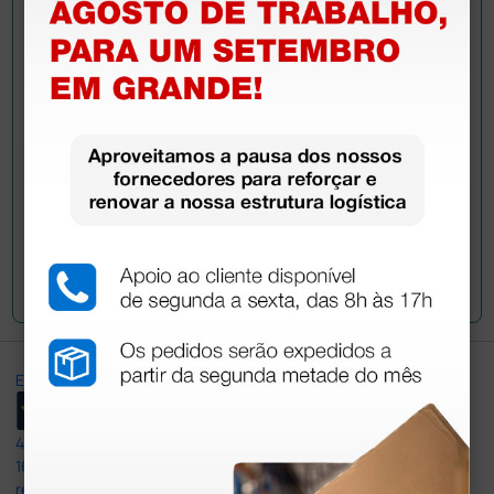
Ainda tem dúvidas?Necessita de mais
esclarecimentos? Envie agora a sua questão aos
colegas que já adquiriram este produto.
Envie a sua questão
Excellent
4,8
/5
165
reviews