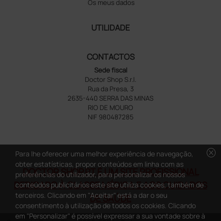
Os meus dados
UTILIDADE
CONTACTOS
Sede fiscal
Doctor Shop S.r.l.
Rua da Presa, 3
2635-440 SERRA DAS MINAS
RIO DE MOURO
NIF 980487285
cancel
Para lhe oferecer uma melhor experiência de navegação,
obter estatísticas, propor conteúdos em linha com as
DOCTOR SHOP.PT É UM SITE PROFISSIONAL
preferências do utilizador, para personalizar os nossos
DEDICADO À CLASSE MÉDICA E AOS CUIDADOS
conteúdos publicitários este site utiliza cookies, também de
terceiros. Clicando em "Aceitar" está a dar o seu
DE SAÚDE
consentimento à utilização de todos os cookies. Clicando
em "Personalizar" é possível expressar a sua vontade sobre à