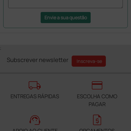
Envie a sua questão
;
Subscrever newsletter
Inscreva-se
local_shipping
credit_card
ENTREGAS RÁPIDAS
ESCOLHA COMO
PAGAR
support_agent
request_quote
APOIO AO CLIENTE
ORÇAMENTOS