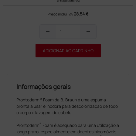
(Preço sem IVA)
28,54 €
Preço inclui IVA
add
remove
ADICIONAR AO CARRINHO
Informações gerais
Prontoderm® Foam da B. Braun é uma espuma
pronta a usar e inodora para descolonização de todo
o corpo e lavagem do cabelo.
®
Prontoderm
Foam é adequado para uma utilização a
longo prazo, especialmente em doentes hipomóveis