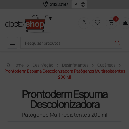
call_quality
language
211220187
0
person
favorite_border
shopping_cart
two_pager
menu
search
home
Home
Desinfeção
Desinfetantes
Cutâneos
Prontoderm Espuma Descolonizadora Patógenos Multiresistentes
200 Ml
Prontoderm Espuma
Descolonizadora
Patógenos Multiresistentes 200 ml