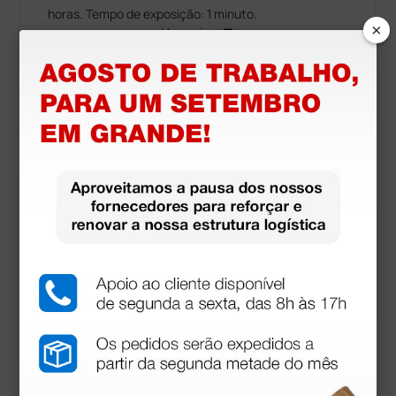
horas. Tempo de exposição: 1 minuto.
×
Ver mais...
Equipamento
Frasco de 200 ml com doseador incorporado.
Informações técnicas
®
Prontoderm
Foam contém:
0,11% de poliaminopropil-biguanida
(polihexanida)
0,1% Alantoína, tensioactivos e excipientes
Produtos similares