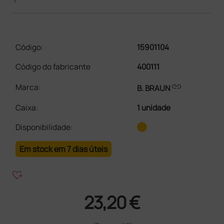
Código:
15901104
Código do fabricante
400111
link
Marca:
B. BRAUN
Caixa
:
1 unidade
Disponibilidade:
Em stock em 7 dias úteis
heart_plus
23,20 €